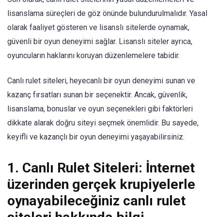
lisanslama süreçleri de göz önünde bulundurulmalıdır. Yasal
olarak faaliyet gösteren ve lisanslı sitelerde oynamak,
güvenli bir oyun deneyimi sağlar. Lisanslı siteler ayrıca,
oyuncuların haklarını koruyan düzenlemelere tabidir.
Canlı rulet siteleri, heyecanlı bir oyun deneyimi sunan ve
kazanç fırsatları sunan bir seçenektir. Ancak, güvenlik,
lisanslama, bonuslar ve oyun seçenekleri gibi faktörleri
dikkate alarak doğru siteyi seçmek önemlidir. Bu sayede,
keyifli ve kazançlı bir oyun deneyimi yaşayabilirsiniz.
1. Canlı Rulet Siteleri: İnternet
üzerinden gerçek krupiyelerle
oynayabileceğiniz canlı rulet