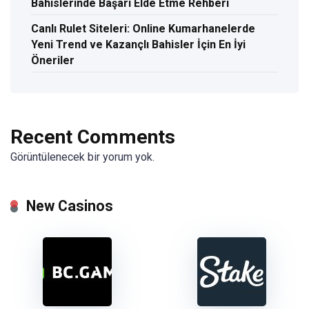
Bahislerinde Başarı Elde Etme Rehberi
Canlı Rulet Siteleri: Online Kumarhanelerde
Yeni Trend ve Kazançlı Bahisler İçin En İyi
Öneriler
Recent Comments
Görüntülenecek bir yorum yok.
New Casinos