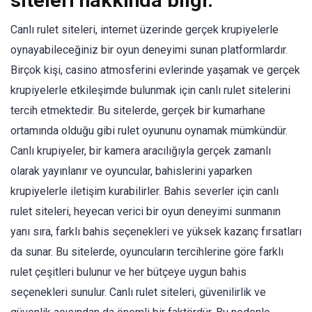
siteleri hakkında bilgi.
Canlı rulet siteleri, internet üzerinde gerçek krupiyelerle
oynayabileceğiniz bir oyun deneyimi sunan platformlardır.
Birçok kişi, casino atmosferini evlerinde yaşamak ve gerçek
krupiyelerle etkileşimde bulunmak için canlı rulet sitelerini
tercih etmektedir. Bu sitelerde, gerçek bir kumarhane
ortamında olduğu gibi rulet oyununu oynamak mümkündür.
Canlı krupiyeler, bir kamera aracılığıyla gerçek zamanlı
olarak yayınlanır ve oyuncular, bahislerini yaparken
krupiyelerle iletişim kurabilirler. Bahis severler için canlı
rulet siteleri, heyecan verici bir oyun deneyimi sunmanın
yanı sıra, farklı bahis seçenekleri ve yüksek kazanç fırsatları
da sunar. Bu sitelerde, oyuncuların tercihlerine göre farklı
rulet çeşitleri bulunur ve her bütçeye uygun bahis
seçenekleri sunulur. Canlı rulet siteleri, güvenilirlik ve