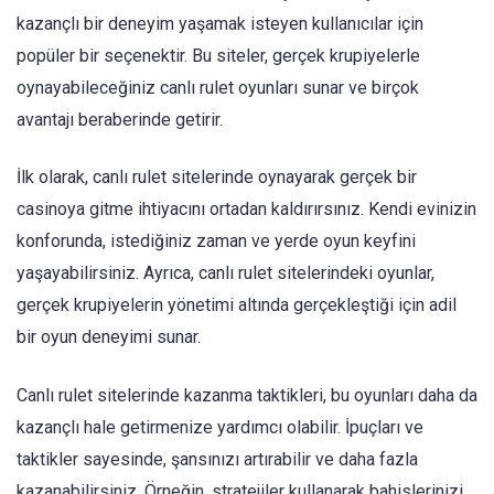
kazançlı bir deneyim yaşamak isteyen kullanıcılar için
popüler bir seçenektir. Bu siteler, gerçek krupiyelerle
oynayabileceğiniz canlı rulet oyunları sunar ve birçok
avantajı beraberinde getirir.
İlk olarak, canlı rulet sitelerinde oynayarak gerçek bir
casinoya gitme ihtiyacını ortadan kaldırırsınız. Kendi evinizin
konforunda, istediğiniz zaman ve yerde oyun keyfini
yaşayabilirsiniz. Ayrıca, canlı rulet sitelerindeki oyunlar,
gerçek krupiyelerin yönetimi altında gerçekleştiği için adil
bir oyun deneyimi sunar.
Canlı rulet sitelerinde kazanma taktikleri, bu oyunları daha da
kazançlı hale getirmenize yardımcı olabilir. İpuçları ve
taktikler sayesinde, şansınızı artırabilir ve daha fazla
kazanabilirsiniz. Örneğin, stratejiler kullanarak bahislerinizi