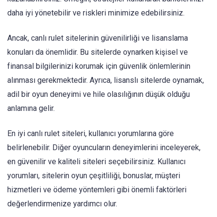
daha iyi yönetebilir ve riskleri minimize edebilirsiniz.
Ancak, canlı rulet sitelerinin güvenilirliği ve lisanslama
konuları da önemlidir. Bu sitelerde oynarken kişisel ve
finansal bilgilerinizi korumak için güvenlik önlemlerinin
alınması gerekmektedir. Ayrıca, lisanslı sitelerde oynamak,
adil bir oyun deneyimi ve hile olasılığının düşük olduğu
anlamına gelir.
En iyi canlı rulet siteleri, kullanıcı yorumlarına göre
belirlenebilir. Diğer oyuncuların deneyimlerini inceleyerek,
en güvenilir ve kaliteli siteleri seçebilirsiniz. Kullanıcı
yorumları, sitelerin oyun çeşitliliği, bonuslar, müşteri
hizmetleri ve ödeme yöntemleri gibi önemli faktörleri
değerlendirmenize yardımcı olur.