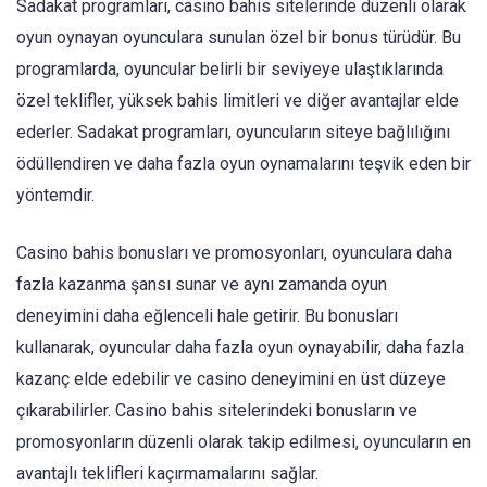
Sadakat programları, casino bahis sitelerinde düzenli olarak
oyun oynayan oyunculara sunulan özel bir bonus türüdür. Bu
programlarda, oyuncular belirli bir seviyeye ulaştıklarında
özel teklifler, yüksek bahis limitleri ve diğer avantajlar elde
ederler. Sadakat programları, oyuncuların siteye bağlılığını
ödüllendiren ve daha fazla oyun oynamalarını teşvik eden bir
yöntemdir.
Casino bahis bonusları ve promosyonları, oyunculara daha
fazla kazanma şansı sunar ve aynı zamanda oyun
deneyimini daha eğlenceli hale getirir. Bu bonusları
kullanarak, oyuncular daha fazla oyun oynayabilir, daha fazla
kazanç elde edebilir ve casino deneyimini en üst düzeye
çıkarabilirler. Casino bahis sitelerindeki bonusların ve
promosyonların düzenli olarak takip edilmesi, oyuncuların en
avantajlı teklifleri kaçırmamalarını sağlar.