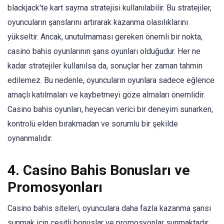
blackjack'te kart sayma stratejisi kullanılabilir. Bu stratejiler,
oyuncuların şanslarını artırarak kazanma olasılıklarını
yükseltir. Ancak, unutulmaması gereken önemli bir nokta,
casino bahis oyunlarının şans oyunları olduğudur. Her ne
kadar stratejiler kullanılsa da, sonuçlar her zaman tahmin
edilemez. Bu nedenle, oyuncuların oyunlara sadece eğlence
amaçlı katılmaları ve kaybetmeyi göze almaları önemlidir.
Casino bahis oyunları, heyecan verici bir deneyim sunarken,
kontrolü elden bırakmadan ve sorumlu bir şekilde
oynanmalıdır.
4. Casino Bahis Bonusları ve
Promosyonları
Casino bahis siteleri, oyunculara daha fazla kazanma şansı
sunmak için çeşitli bonuslar ve promosyonlar sunmaktadır.