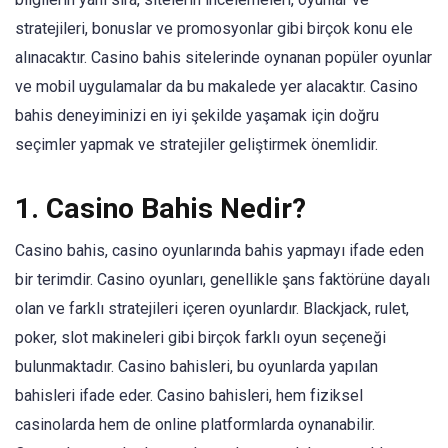
stratejileri, bonuslar ve promosyonlar gibi birçok konu ele
alınacaktır. Casino bahis sitelerinde oynanan popüler oyunlar
ve mobil uygulamalar da bu makalede yer alacaktır. Casino
bahis deneyiminizi en iyi şekilde yaşamak için doğru
seçimler yapmak ve stratejiler geliştirmek önemlidir.
1. Casino Bahis Nedir?
Casino bahis, casino oyunlarında bahis yapmayı ifade eden
bir terimdir. Casino oyunları, genellikle şans faktörüne dayalı
olan ve farklı stratejileri içeren oyunlardır. Blackjack, rulet,
poker, slot makineleri gibi birçok farklı oyun seçeneği
bulunmaktadır. Casino bahisleri, bu oyunlarda yapılan
bahisleri ifade eder. Casino bahisleri, hem fiziksel
casinolarda hem de online platformlarda oynanabilir.