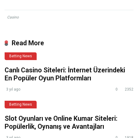
Casino
Read More
Betting News
Canlı Casino Siteleri: İnternet Üzerindeki
En Popüler Oyun Platformları
3 yıl ago
0
2352
Betting News
Slot Oyunları ve Online Kumar Siteleri:
Popülerlik, Oynanış ve Avantajları
3 yıl ago
0
1918