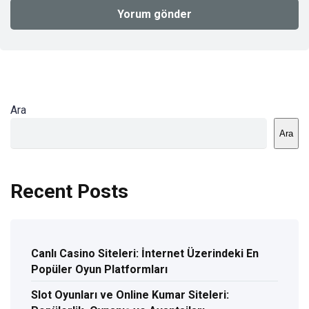
Ara
Ara
Recent Posts
Canlı Casino Siteleri: İnternet Üzerindeki En
Popüler Oyun Platformları
Slot Oyunları ve Online Kumar Siteleri: