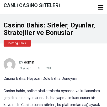
CANLI CASINO SITELERI
Casino Bahis: Siteler, Oyunlar,
Stratejiler ve Bonuslar
Betting News
by
admin
3 yıl ago
0
281
Casino Bahis: Heyecan Dolu Bahis Deneyimi
Casino bahis, online platformlarda oynanan ve kullanıcılara
çeşitli casino oyunlarında bahis yapma imkanı sunan bir
kavramdır. Casino bahis siteleri, bu platformları sağlayarak