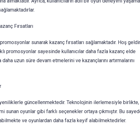
tına almaktadır. Ayrıca, kullanıcıların adil bir oyun deneyimi yaşama
sağlamaktadırlar.
azanç Fırsatları
ve promosyonlar sunarak kazanç fırsatları sağlamaktadır. Hoş geldi
arklı promosyonlar sayesinde kullanıcılar daha fazla kazanç elde
ra daha uzun süre devam etmelerini ve kazançlarını artırmalarını
r
yeniliklerle güncellenmektedir. Teknolojinin ilerlemesiyle birlikte,
mi sunan oyunlar gibi farklı seçenekler ortaya çıkmıştır. Bu sayed
abilmekte ve oyunlardan daha fazla keyif alabilmektedirler.