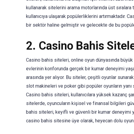
kullanarak sitelerini arama motorlarında üst sıralara 
kullanıcıya ulaşarak popülerliklerini artırmaktadır. Ca
bir sektör haline gelmiştir ve gelecekte de bu popü
2. Casino Bahis Sitele
Casino bahis siteleri, online oyun dünyasında büyük 
evlerinin konforunda gerçek bir kumar deneyimi yaşam
arasında yer alıyor. Bu siteler, çeşitli oyunlar sunara
slot makineleri ve poker gibi popüler oyunların yanı 
Casino bahis siteleri, kullanıcılara yüksek kazanç ş
sitelerde, oyuncuların kişisel ve finansal bilgileri gü
bahis siteleri, keyifli ve güvenli bir kumar deneyimi
casino bahis sitesine üye olarak, heyecan dolu oyunla