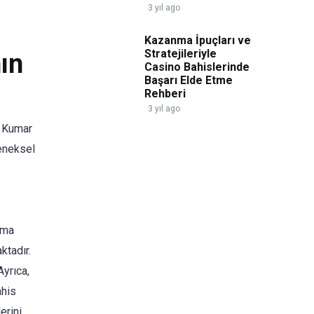
3 yıl ago
Kazanma İpuçları ve
Stratejileriyle
ın
Casino Bahislerinde
Başarı Elde Etme
Rehberi
3 yıl ago
. Kumar
leneksel
ama
ktadır.
Ayrıca,
ahis
erini