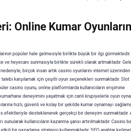
eri: Online Kumar Oyunların
larının popüler hale gelmesiyle birlikte büyük bir ilgi görmektedir
nce ve heyecanı sunmasıyla birlikte sürekli olarak artmaktadır. Ge
 nedeniyle, birçok insan artık casino oyunlarını internet üzerinden
 talebi karşılamak için çeşitli oyun seçenekleri sunmaktadır. Slot
üler casino oyunu, online platformlarda kullanıcıların erişimine
ek kumarhane deneyimini yaşatmak için canlı krupiyelerle oyun oyn
cılarına hızlı, güvenli ve kolay bir şekilde kumar oynamayı sağlama
ses efektleriyle desteklenerek gerçekçi bir deneyim sunmaktadır. 
ı sunularak kullanıcıların kazanma şansı artırılmaktadır. Casino b
e etkili bir pazarlama stratejisi kullanmaktadır. SEO anahtar kelimel