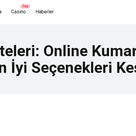
a
Casino
Haberler
teleri: Online Kuma
n İyi Seçenekleri K