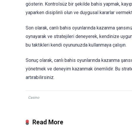
gösterin. Kontrolsüz bir şekilde bahis yapmak, kayıpla
yaparken disiplinli olun ve duygusal kararlar vermekt
Son olarak, canlı bahis oyunlarında kazanma şansını
oynayarak ve stratejileri deneyerek, kendinize uygun o
bu taktikleri kendi oyununuzda kullanmaya çalışın.
Sonuç olarak, canlı bahis oyunlarında kazanma şansınız
yönetmek ve deneyim kazanmak önemlidir. Bu strateji
artırabilirsiniz.
Casino
Read More