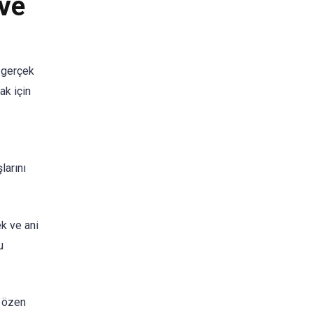
 ve
, gerçek
ak için
larını
ek ve ani
u
a özen