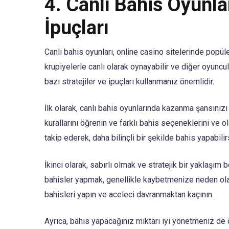
4. Canlı Bahis Oyunla
İpuçları
Canlı bahis oyunları, online casino sitelerinde popül
krupiyelerle canlı olarak oynayabilir ve diğer oyuncu
bazı stratejiler ve ipuçları kullanmanız önemlidir.
İlk olarak, canlı bahis oyunlarında kazanma şansınız
kurallarını öğrenin ve farklı bahis seçeneklerini ve ol
takip ederek, daha bilinçli bir şekilde bahis yapabilir
İkinci olarak, sabırlı olmak ve stratejik bir yaklaşı
bahisler yapmak, genellikle kaybetmenize neden olab
bahisleri yapın ve aceleci davranmaktan kaçının.
Ayrıca, bahis yapacağınız miktarı iyi yönetmeniz de