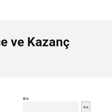
ce ve Kazanç
Ara
Ara