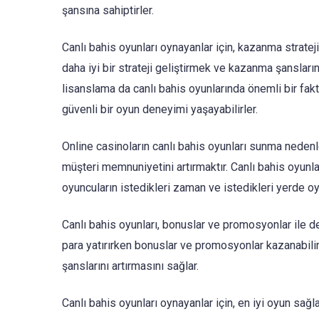
şansına sahiptirler.
Canlı bahis oyunları oynayanlar için, kazanma strateji
daha iyi bir strateji geliştirmek ve kazanma şanslarını 
lisanslama da canlı bahis oyunlarında önemli bir faktö
güvenli bir oyun deneyimi yaşayabilirler.
Online casinoların canlı bahis oyunları sunma nedenl
müşteri memnuniyetini artırmaktır. Canlı bahis oyunl
oyuncuların istedikleri zaman ve istedikleri yerde o
Canlı bahis oyunları, bonuslar ve promosyonlar ile de 
para yatırırken bonuslar ve promosyonlar kazanabilir
şanslarını artırmasını sağlar.
Canlı bahis oyunları oynayanlar için, en iyi oyun sağla