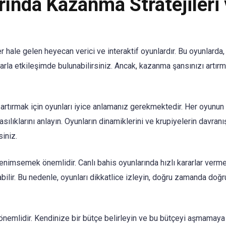
rında Kazanma Stratejileri
er hale gelen heyecan verici ve interaktif oyunlardır. Bu oyunlarda
larla etkileşimde bulunabilirsiniz. Ancak, kazanma şansınızı artırm
ı artırmak için oyunları iyice anlamanız gerekmektedir. Her oyunun
asılıklarını anlayın. Oyunların dinamiklerini ve krupiyelerin davranış
siniz.
m benimsemek önemlidir. Canlı bahis oyunlarında hızlı kararlar verm
ilir. Bu nedenle, oyunları dikkatlice izleyin, doğru zamanda doğr
 önemlidir. Kendinize bir bütçe belirleyin ve bu bütçeyi aşmamay