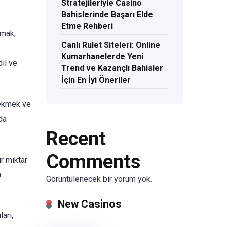
Stratejileriyle Casino
Bahislerinde Başarı Elde
Etme Rehberi
amak,
Canlı Rulet Siteleri: Online
Kumarhanelerde Yeni
dil ve
Trend ve Kazançlı Bahisler
İçin En İyi Öneriler
çekmek ve
da
Recent
Comments
ir miktar
a
Görüntülenecek bir yorum yok.
New Casinos
ları,