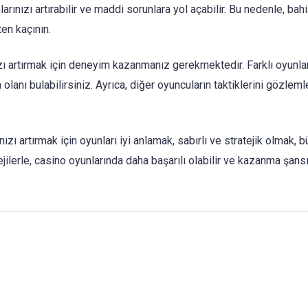
rınızı artırabilir ve maddi sorunlara yol açabilir. Bu nedenle, bah
en kaçının.
zı artırmak için deneyim kazanmanız gerekmektedir. Farklı oyunla
lanı bulabilirsiniz. Ayrıca, diğer oyuncuların taktiklerini gözleml
ı artırmak için oyunları iyi anlamak, sabırlı ve stratejik olmak, bü
lerle, casino oyunlarında daha başarılı olabilir ve kazanma şansı