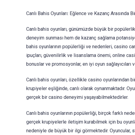
Canlı Bahis Oyunları: Eğlence ve Kazanç Arasında B
Canlı bahis oyunları, günümüzde büyük bir popülerli
deneyim sunması hem de kazanç sağlama potansiyeli 
bahis oyunlarının popülerliği ve nedenleri, casino ca
ipuçları, güvenilirlik ve lisanslama önemi, online ca
bonuslar ve promosyonlar, en iyi oyun sağlayıcıları 
Canlı bahis oyunları, özellikle casino oyunlarından bir
krupiyeler eşliğinde, canlı olarak oynanmaktadır. Oyu
gerçek bir casino deneyimi yaşayabilmektedirler.
Canlı bahis oyunlarının popülerliği, birçok farklı ned
gerçek krupiyelerle iletişim kurabilmek için bu oyunl
nedeniyle de büyük bir ilgi görmektedir. Oyuncular, 