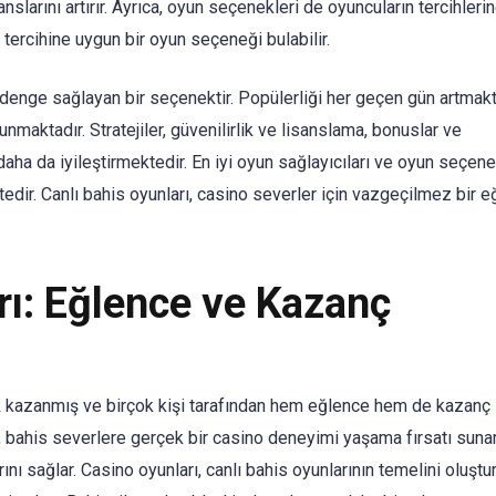
larını artırır. Ayrıca, oyun seçenekleri de oyuncuların tercihleri
 tercihine uygun bir oyun seçeneği bulabilir.
 denge sağlayan bir seçenektir. Popülerliği her geçen gün artmak
nmaktadır. Stratejiler, güvenilirlik ve lisanslama, bonuslar ve
aha da iyileştirmektedir. En iyi oyun sağlayıcıları ve oyun seçenek
edir. Canlı bahis oyunları, casino severler için vazgeçilmez bir 
rı: Eğlence ve Kazanç
k kazanmış ve birçok kişi tarafından hem eğlence hem de kazanç 
ar, bahis severlere gerçek bir casino deneyimi yaşama fırsatı suna
nı sağlar. Casino oyunları, canlı bahis oyunlarının temelini oluştu