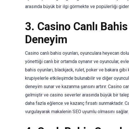
arasında büyük bir ilgi görmekte ve popülerliği gider
3. Casino Canlı Bahis
Deneyim
Casino canlı bahis oyunları, oyunculara heyecan dolu
yönettiği canlı bir ortamda oynanır ve oyuncular, ev
bahis oyunları, blackjack, rulet, poker ve bakara gibi
krupiyelerle etkileşimde bulunabilir ve diğer oyuncul
deneyim sunar ve kazanma şansını artırır. Casino canl
gelmiştir ve casino severler arasında büyük bir tale
daha fazla eğlence ve kazanç fırsatı sunmaktadır. Ca
vurgulayarak makalenin SEO uyumlu olmasını sağlar.