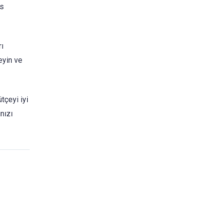
is
rı
eyin ve
tçeyi iyi
nızı