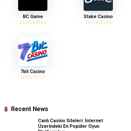
BC Game
Stake Casino
7bit Casino
Recent News
Canlı Casino Siteleri: İnternet
Üzerindeki En Popüler Oyun