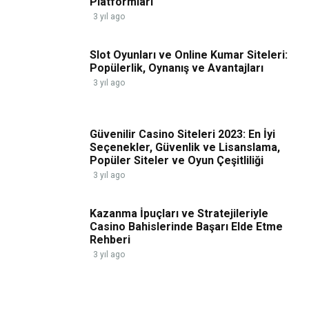
Platformları
3 yıl ago
Slot Oyunları ve Online Kumar Siteleri:
Popülerlik, Oynanış ve Avantajları
3 yıl ago
Güvenilir Casino Siteleri 2023: En İyi
Seçenekler, Güvenlik ve Lisanslama,
Popüler Siteler ve Oyun Çeşitliliği
3 yıl ago
Kazanma İpuçları ve Stratejileriyle
Casino Bahislerinde Başarı Elde Etme
Rehberi
3 yıl ago