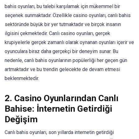
bahis oyunları, bu talebi karşılamak için mükemmel bir
seçenek sunmaktadır. Özellikle casino oyunları, canlı bahis
sektöründe büyük bir yer tutmaktadır ve birçok insanın
ilgisini çekmektedir. Canlı casino oyunları, gerçek
krupiyelerle gerçek zamanlı olarak oynanan oyunları içerir ve
oyunculara biraz daha gerçekçi bir deneyim sunar. Bu
nedenle, canlı bahis oyunlarının popülerliği her geçen gün
artmaktadır ve bu trendin gelecekte de devam etmesi
beklenmektedir.
2. Casino Oyunlarından Canlı
Bahise: İnternetin Getirdiği
Değişim
Canlı bahis oyunları, son yıllarda internetin getirdiği