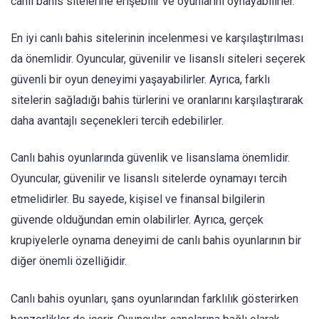
canlı bahis sitelerine erişebilir ve oyunlarını oynayabilirler.
En iyi canlı bahis sitelerinin incelenmesi ve karşılaştırılması
da önemlidir. Oyuncular, güvenilir ve lisanslı siteleri seçerek
güvenli bir oyun deneyimi yaşayabilirler. Ayrıca, farklı
sitelerin sağladığı bahis türlerini ve oranlarını karşılaştırarak
daha avantajlı seçenekleri tercih edebilirler.
Canlı bahis oyunlarında güvenlik ve lisanslama önemlidir.
Oyuncular, güvenilir ve lisanslı sitelerde oynamayı tercih
etmelidirler. Bu sayede, kişisel ve finansal bilgilerin
güvende olduğundan emin olabilirler. Ayrıca, gerçek
krupiyelerle oynama deneyimi de canlı bahis oyunlarının bir
diğer önemli özelliğidir.
Canlı bahis oyunları, şans oyunlarından farklılık gösterirken