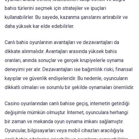
bahis türlerini seçmek için stratejiler ve ipuçları
kullanabilirler. Bu sayede, kazanma şanslarını artırabilir ve
daha yüksek kar elde edebilirler.
Canlı bahis oyunlarının avantajları ve dezavantajları da
dikkate alınmalıdır. Avantajları arasında yüksek bahis
oranları, anında sonuçlar ve gerçek krupiyelerle oynama
deneyimi yer alır. Dezavantajları ise bağımlılık riski, finansal
kayıplar ve güvenlik endişeleridir. Bu nedenle, oyuncuların
dikkatli olmaları ve sorumlu bir şekilde oynamaları önemlidir.
Casino oyunlarından canlı bahise geçiş, internetin getirdiği
değişimle mümkün olmuştur. İnternet, oyunculara herhangi
bir zaman ve mekanda oyun oynama imkanı sağlamıştır.
Oyuncular, bilgisayarları veya mobil cihazları aracılığıyla