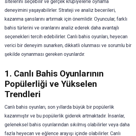
sitelerini seçebilir ve gerçek krupiyelerle oynama
deneyimini yaşayabilirler. Strateji ve analiz becerileri,
kazanma şanslarını artırmak için önemlidir. Oyuncular, farklı
bahis türlerini ve oranlarını analiz ederek daha avantajlı
seçenekleri tercih edebilirler. Canlı bahis oyunları, heyecan
verici bir deneyim sunarken, dikkatli olunması ve sorumlu bir
şekilde oynanması gereken oyunlardır.
1. Canlı Bahis Oyunlarının
Popülerliği ve Yükselen
Trendleri
Canlı bahis oyunları, son yıllarda büyük bir popülerlik
kazanmıştır ve bu popülerlik giderek artmaktadır. İnsanlar,
geleneksel bahis oyunlarından sıkılmış olabilirler veya daha
fazla heyecan ve eğlence arayışı içinde olabilirler. Canlı