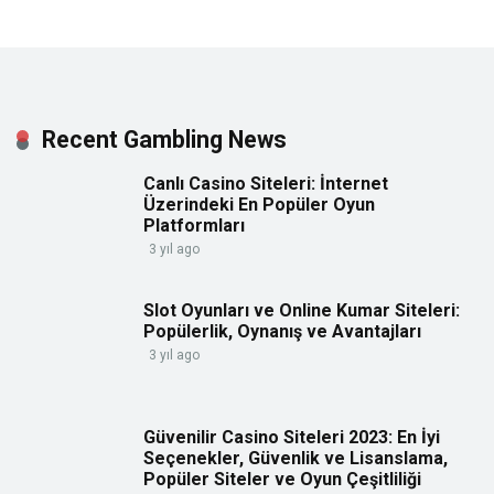
Recent Gambling News
Canlı Casino Siteleri: İnternet
Üzerindeki En Popüler Oyun
Platformları
3 yıl ago
Slot Oyunları ve Online Kumar Siteleri:
Popülerlik, Oynanış ve Avantajları
3 yıl ago
Güvenilir Casino Siteleri 2023: En İyi
Seçenekler, Güvenlik ve Lisanslama,
Popüler Siteler ve Oyun Çeşitliliği