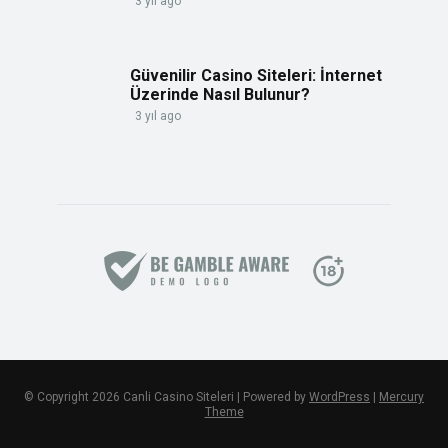
3 yıl ago
Güvenilir Casino Siteleri: İnternet
Üzerinde Nasıl Bulunur?
3 yıl ago
© Copyright 2026 Canli Casino Siteleri | Powered by
WordPress
|
Mercury
Theme