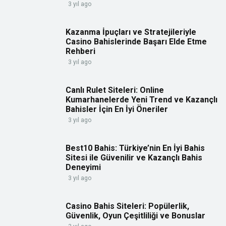
3 yıl ago
Kazanma İpuçları ve Stratejileriyle
Casino Bahislerinde Başarı Elde Etme
Rehberi
3 yıl ago
Canlı Rulet Siteleri: Online
Kumarhanelerde Yeni Trend ve Kazançlı
Bahisler İçin En İyi Öneriler
3 yıl ago
Best10 Bahis: Türkiye’nin En İyi Bahis
Sitesi ile Güvenilir ve Kazançlı Bahis
Deneyimi
3 yıl ago
Casino Bahis Siteleri: Popülerlik,
Güvenlik, Oyun Çeşitliliği ve Bonuslar