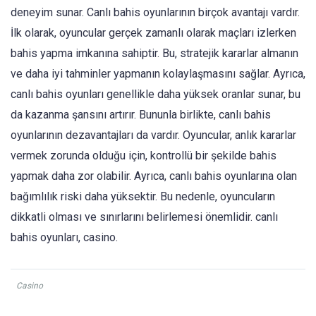
deneyim sunar. Canlı bahis oyunlarının birçok avantajı vardır.
İlk olarak, oyuncular gerçek zamanlı olarak maçları izlerken
bahis yapma imkanına sahiptir. Bu, stratejik kararlar almanın
ve daha iyi tahminler yapmanın kolaylaşmasını sağlar. Ayrıca,
canlı bahis oyunları genellikle daha yüksek oranlar sunar, bu
da kazanma şansını artırır. Bununla birlikte, canlı bahis
oyunlarının dezavantajları da vardır. Oyuncular, anlık kararlar
vermek zorunda olduğu için, kontrollü bir şekilde bahis
yapmak daha zor olabilir. Ayrıca, canlı bahis oyunlarına olan
bağımlılık riski daha yüksektir. Bu nedenle, oyuncuların
dikkatli olması ve sınırlarını belirlemesi önemlidir. canlı
bahis oyunları, casino.
Casino