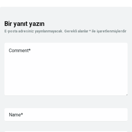
Bir yanıt yazın
E-posta adresiniz yayınlanmayacak.
Gerekli alanlar
*
ile işaretlenmişlerdir