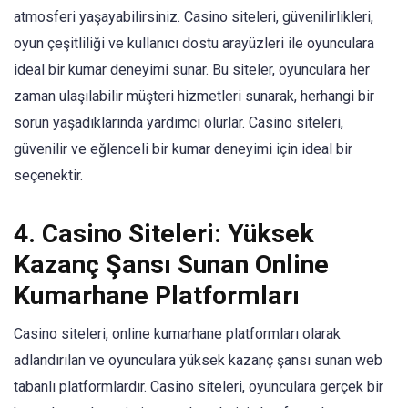
atmosferi yaşayabilirsiniz. Casino siteleri, güvenilirlikleri,
oyun çeşitliliği ve kullanıcı dostu arayüzleri ile oyunculara
ideal bir kumar deneyimi sunar. Bu siteler, oyunculara her
zaman ulaşılabilir müşteri hizmetleri sunarak, herhangi bir
sorun yaşadıklarında yardımcı olurlar. Casino siteleri,
güvenilir ve eğlenceli bir kumar deneyimi için ideal bir
seçenektir.
4. Casino Siteleri: Yüksek
Kazanç Şansı Sunan Online
Kumarhane Platformları
Casino siteleri, online kumarhane platformları olarak
adlandırılan ve oyunculara yüksek kazanç şansı sunan web
tabanlı platformlardır. Casino siteleri, oyunculara gerçek bir