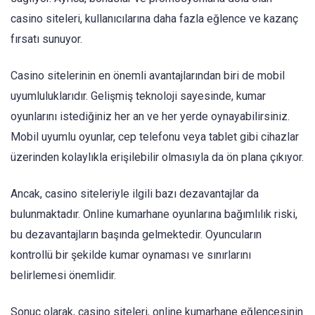
casino siteleri, kullanıcılarına daha fazla eğlence ve kazanç
fırsatı sunuyor.
Casino sitelerinin en önemli avantajlarından biri de mobil
uyumluluklarıdır. Gelişmiş teknoloji sayesinde, kumar
oyunlarını istediğiniz her an ve her yerde oynayabilirsiniz.
Mobil uyumlu oyunlar, cep telefonu veya tablet gibi cihazlar
üzerinden kolaylıkla erişilebilir olmasıyla da ön plana çıkıyor.
Ancak, casino siteleriyle ilgili bazı dezavantajlar da
bulunmaktadır. Online kumarhane oyunlarına bağımlılık riski,
bu dezavantajların başında gelmektedir. Oyuncuların
kontrollü bir şekilde kumar oynaması ve sınırlarını
belirlemesi önemlidir.
Sonuç olarak, casino siteleri, online kumarhane eğlencesinin