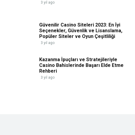
3 yıl ago
Güvenilir Casino Siteleri 2023: En İyi
Seçenekler, Güvenlik ve Lisanslama,
Popüler Siteler ve Oyun Çeşitliliği
3 yıl ago
Kazanma İpuçları ve Stratejileriyle
Casino Bahislerinde Başarı Elde Etme
Rehberi
3 yıl ago