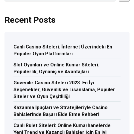
Recent Posts
Canlı Casino Siteleri: İnternet Üzerindeki En
Popüler Oyun Platformları
Slot Oyunları ve Online Kumar Siteleri:
Popülerlik, Oynanış ve Avantajları
Güvenilir Casino Siteleri 2023: En İyi
Seçenekler, Güvenlik ve Lisanslama, Popüler
Siteler ve Oyun Çeşitliliği
Kazanma İpuçları ve Stratejileriyle Casino
Bahislerinde Başarı Elde Etme Rehberi
Canlı Rulet Siteleri: Online Kumarhanelerde
Yeni Trend ve Kazançlı Bahisler İçin En İyi