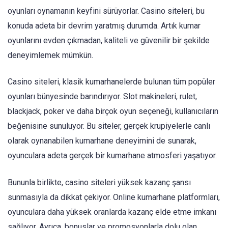
oyunları oynamanın keyfini sürüyorlar. Casino siteleri, bu
konuda adeta bir devrim yaratmış durumda. Artık kumar
oyunlarını evden çıkmadan, kaliteli ve güvenilir bir şekilde
deneyimlemek mümkün.
Casino siteleri, klasik kumarhanelerde bulunan tüm popüler
oyunları bünyesinde barındırıyor. Slot makineleri, rulet,
blackjack, poker ve daha birçok oyun seçeneği, kullanıcıların
beğenisine sunuluyor. Bu siteler, gerçek krupiyelerle canlı
olarak oynanabilen kumarhane deneyimini de sunarak,
oyunculara adeta gerçek bir kumarhane atmosferi yaşatıyor.
Bununla birlikte, casino siteleri yüksek kazanç şansı
sunmasıyla da dikkat çekiyor. Online kumarhane platformları,
oyunculara daha yüksek oranlarda kazanç elde etme imkanı
sağlıyor. Ayrıca, bonuslar ve promosyonlarla dolu olan