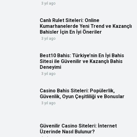
3 yıl ago
Canlı Rulet Siteleri: Online
Kumarhanelerde Yeni Trend ve Kazançlı
Bahisler İçin En İyi Öneriler
3 yıl ago
Best10 Bahis: Türkiye’nin En İyi Bahis
Sitesi ile Güvenilir ve Kazançlı Bahis
Deneyimi
3 yıl ago
Casino Bahis Siteleri: Popülerlik,
Güvenlik, Oyun Çeşitliliği ve Bonuslar
3 yıl ago
Güvenilir Casino Siteleri: İnternet
Üzerinde Nasıl Bulunur?