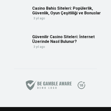
Casino Bahis Siteleri: Popülerlik,
Güvenlik, Oyun Çeşitliliği ve Bonuslar
3 yıl ago
Güvenilir Casino Siteleri: İnternet
Üzerinde Nasıl Bulunur?
3 yıl ago