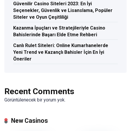
Güvenilir Casino Siteleri 2023: En İyi
Seçenekler, Güvenlik ve Lisanslama, Popüler
Siteler ve Oyun Çeşitliliği
Kazanma İpuçları ve Stratejileriyle Casino
Bahislerinde Başarı Elde Etme Rehberi
Canlı Rulet Siteleri: Online Kumarhanelerde
Yeni Trend ve Kazançlı Bahisler İçin En İyi
Öneriler
Recent Comments
Görüntülenecek bir yorum yok.
New Casinos