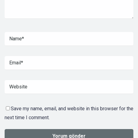
Save my name, email, and website in this browser for the
next time I comment.