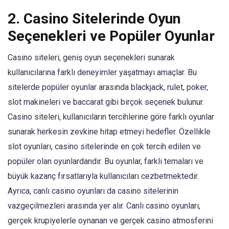
2. Casino Sitelerinde Oyun
Seçenekleri ve Popüler Oyunlar
Casino siteleri, geniş oyun seçenekleri sunarak
kullanıcılarına farklı deneyimler yaşatmayı amaçlar. Bu
sitelerde popüler oyunlar arasında blackjack, rulet, poker,
slot makineleri ve baccarat gibi birçok seçenek bulunur.
Casino siteleri, kullanıcıların tercihlerine göre farklı oyunlar
sunarak herkesin zevkine hitap etmeyi hedefler. Özellikle
slot oyunları, casino sitelerinde en çok tercih edilen ve
popüler olan oyunlardandır. Bu oyunlar, farklı temaları ve
büyük kazanç fırsatlarıyla kullanıcıları cezbetmektedir.
Ayrıca, canlı casino oyunları da casino sitelerinin
vazgeçilmezleri arasında yer alır. Canlı casino oyunları,
gerçek krupiyelerle oynanan ve gerçek casino atmosferini