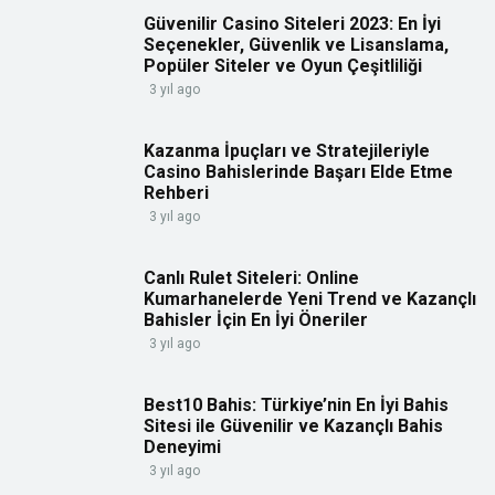
Güvenilir Casino Siteleri 2023: En İyi
Seçenekler, Güvenlik ve Lisanslama,
Popüler Siteler ve Oyun Çeşitliliği
3 yıl ago
Kazanma İpuçları ve Stratejileriyle
Casino Bahislerinde Başarı Elde Etme
Rehberi
3 yıl ago
Canlı Rulet Siteleri: Online
Kumarhanelerde Yeni Trend ve Kazançlı
Bahisler İçin En İyi Öneriler
3 yıl ago
Best10 Bahis: Türkiye’nin En İyi Bahis
Sitesi ile Güvenilir ve Kazançlı Bahis
Deneyimi
3 yıl ago