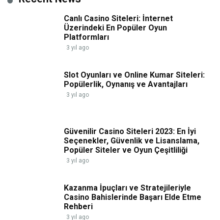
Canlı Casino Siteleri: İnternet
Üzerindeki En Popüler Oyun
Platformları
3 yıl ago
Slot Oyunları ve Online Kumar Siteleri:
Popülerlik, Oynanış ve Avantajları
3 yıl ago
Güvenilir Casino Siteleri 2023: En İyi
Seçenekler, Güvenlik ve Lisanslama,
Popüler Siteler ve Oyun Çeşitliliği
3 yıl ago
Kazanma İpuçları ve Stratejileriyle
Casino Bahislerinde Başarı Elde Etme
Rehberi
3 yıl ago