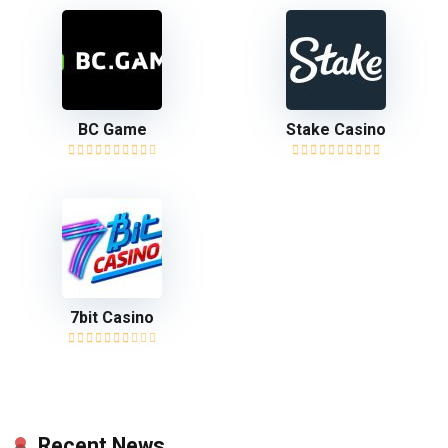
BC Game
Stake Casino
7bit Casino
Recent News