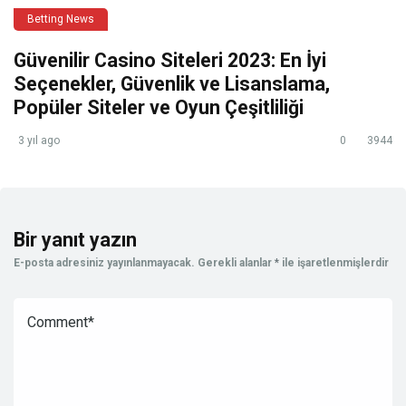
Betting News
Güvenilir Casino Siteleri 2023: En İyi
Seçenekler, Güvenlik ve Lisanslama,
Popüler Siteler ve Oyun Çeşitliliği
3 yıl ago
0
3944
Bir yanıt yazın
E-posta adresiniz yayınlanmayacak.
Gerekli alanlar
*
ile işaretlenmişlerdir