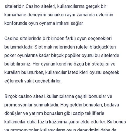
siteleridir. Casino siteleri, kullanıcılarına gerçek bir
kumarhane deneyimi sunarken aynı zamanda evlerinin
konforunda oyun oynama imkanı sağlar.
Casino sitelerinde birbirinden farklı oyun seçenekleri
bulunmaktadır. Slot makinelerinden rulete, blackjack'ten
poker oyunlarına kadar birçok popüler oyunu bu sitelerde
bulabilirsiniz. Her oyunun kendine özgü bir stratejisi ve
kuralları bulunurken, kullanıcılar istedikleri oyunu seçerek
eğlenceli vakit geçirebilirler.
Birçok casino sitesi, kullanıcılarına çeşitli bonuslar ve
promosyonlar sunmaktadır. Hoş geldin bonusları, bedava
dönüşler ve yatırım bonusları gibi cazip tekliflerle
kullanıcılar daha fazla kazanma şansı elde ederler. Bu bonus
ve promosyonlar, kullanıcıların oyun deneyimini daha da