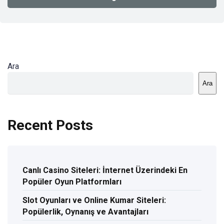
Ara
Ara
Recent Posts
Canlı Casino Siteleri: İnternet Üzerindeki En
Popüler Oyun Platformları
Slot Oyunları ve Online Kumar Siteleri:
Popülerlik, Oynanış ve Avantajları