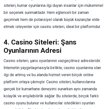
siteleri, kumar oyunlarına ilgi duyan insanlar için mükemmel
bir seçenek sunmaktadır. Hem eğlenceli bir zaman
geçirmek hem de potansiyel olarak büyük kazançlar elde
etmek isteyenler için casino siteleri, ideal bir platformdur.
4. Casino Siteleri: Şans
Oyunlarının Adresi
Casino siteleri, şans oyunlarının vazgeçilmez adresleridir.
İnternetin yaygınlaşmasıyla birlikte, casino oyunlarına olan
ilgi de artmış ve bu alanda hizmet veren birçok online
platform ortaya çıkmıştır. Casino siteleri, kullanıcılarına
gerçek bir kumarhane deneyimi sunarken aynı zamanda
kolaylık ve erişilebilirlik sağlar. Bu sitelerde, birçok farklı
casino oyunu bulunur ve kullanıcılar istedikleri oyunları