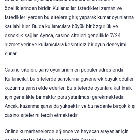
özelliklerinden biridir. Kullanıcılar, istedikleri zaman ve
istedikleri yerden bu sitelere giriş yaparak kumar oyunlarına
katılabilirler. Bu da kullanıcılara büyük bir özgürlük ve
esneklik sağlar. Ayrıca, casino siteleri genellikle 7/24
hizmet verir ve kullanıcılara kesintisiz bir oyun deneyimi
sunar.
Casino siteleri, şans oyunlarının en popüler adresleridir.
Kullanıcılar, bu sitelerde şanslarına güvenerek büyük ödüller
kazanma şansı elde ederler. Bu sitelerde oyunlara katılmak
için genellikle bir miktar para yatırılması gerekmektedir.
Ancak, kazanma şansı da yüksektir ve bu nedenle birçok kişi
casino sitelerini tercih etmektedir.
Online kumarhanelerde eğlence ve heyecan arayanlar için