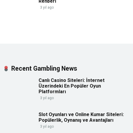
Rehberi
3 yıl ago
Recent Gambling News
Canlı Casino Siteleri: İnternet
Üzerindeki En Popüler Oyun
Platformları
3 yıl ago
Slot Oyunları ve Online Kumar Siteleri:
Popülerlik, Oynanış ve Avantajları
3 yıl ago