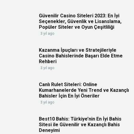
Güvenilir Casino Siteleri 2023: En İyi
Seçenekler, Güvenlik ve Lisanslama,
Popüler Siteler ve Oyun Çeşitliliği
3 yıl ago
Kazanma İpuçları ve Stratejileriyle
Casino Bahislerinde Başarı Elde Etme
Rehberi
3 yıl ago
Canlı Rulet Siteleri: Online
Kumarhanelerde Yeni Trend ve Kazançlı
Bahisler İçin En İyi Öneriler
3 yıl ago
Best10 Bahis: Türkiye’nin En İyi Bahis
Sitesi ile Güvenilir ve Kazançlı Bahis
Deneyimi