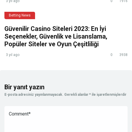
3 yıl ago
0
1916
Betting News
Güvenilir Casino Siteleri 2023: En İyi
Seçenekler, Güvenlik ve Lisanslama,
Popüler Siteler ve Oyun Çeşitliliği
3 yıl ago
0
3938
Bir yanıt yazın
E-posta adresiniz yayınlanmayacak.
Gerekli alanlar
*
ile işaretlenmişlerdir