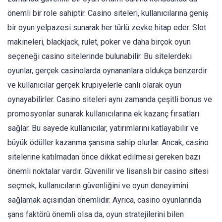
önemli bir role sahiptir. Casino siteleri, kullanıcılarına geniş
bir oyun yelpazesi sunarak her türlü zevke hitap eder. Slot
makineleri, blackjack, rulet, poker ve daha birçok oyun
seçeneği casino sitelerinde bulunabilir. Bu sitelerdeki
oyunlar, gerçek casinolarda oynananlara oldukça benzerdir
ve kullanıcılar gerçek krupiyelerle canlı olarak oyun
oynayabilirler. Casino siteleri aynı zamanda çeşitli bonus ve
promosyonlar sunarak kullanıcılarına ek kazanç fırsatları
sağlar. Bu sayede kullanıcılar, yatırımlarını katlayabilir ve
büyük ödüller kazanma şansına sahip olurlar. Ancak, casino
sitelerine katılmadan önce dikkat edilmesi gereken bazı
önemli noktalar vardır. Güvenilir ve lisanslı bir casino sitesi
seçmek, kullanıcıların güvenliğini ve oyun deneyimini
sağlamak açısından önemlidir. Ayrıca, casino oyunlarında
şans faktörü önemli olsa da, oyun stratejilerini bilen