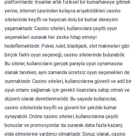
platformlardır. İnsanlar artık fiziksel bir kumarhaneye gitmek
yerine, internet üzerinden kolayca erişebildikleri casino
sitelerinde keyifli ve heyecan dolu bir kumar deneyimi
yaşamaktadır. Casino siteleri, kullanıcılara çeşitli oyun
seçenekleri sunarak her zevke hitap etmeyi
hedeflemektedir. Poker, rulet, blackjack, slot makineleri gibi
birçok farklı oyun seçeneği, casino sitelerinde bulunabilir.
Bu siteler, kullanıcıların gerçek parayla oyun oynamasına
olanak tanırken, aynı zamanda ücretsiz oyun seçenekleri de
sunmaktadır. Casino siteleri, kullanıcılarına güvenli ve adil bir
oyun ortamı sağlamak için gerekli lisanslara sahip olmalı ve
düzenli olarak denetlenmelidir. Bu sayede kullanıcılar,
casino sitelerinde keyifli ve güvenli bir şekilde kumar
oynayabilir. Online casino siteleri, kullanıcılarına çeşitli
bonuslar ve promosyonlar da sunarak daha fazla kazanç
elde etmelerine yardımcı olmaktadır. Sonuç olarak, casino