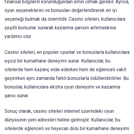
finansal bilgilerin korunduğundan emin olmak gerekir. Ayrıca,
oyun seçeneklerini ve bonusları değerlendirerek en iyi
seçeneği bulmak da önemlidir. Casino siteleri, kullanıcılara
çeşitli bonuslar sunarak kazanma şansını artırmalarına
yardımcı olur.
Casino siteleri, en popüler oyunlar ve bonuslarla kullanıcılara
eşsiz bir kumarhane deneyimi sunar. Kullanıcılar, bu
sitelerde hem kazanç elde ederken hem de eğlenceli vakit
geçirirken aynı zamanda farklı bonuslarla ödüllendirilirler. Bu
bonuslar, kullanıcılara ekstra oyun deneyimi ve kazanma
şansı sunar.
Sonuç olarak, casino siteleri internet üzerindeki oyun
dünyasının yeni adresleri haline gelmiştir. Kullanıcılar, bu
sitelerde eğlenceli ve heyecan dolu bir kumarhane deneyimi