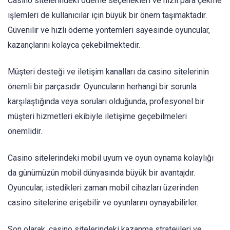
Casino sitelerindeki ödeme seçenekleri ve hızlı para çekme
işlemleri de kullanıcılar için büyük bir önem taşımaktadır.
Güvenilir ve hızlı ödeme yöntemleri sayesinde oyuncular,
kazançlarını kolayca çekebilmektedir.
Müşteri desteği ve iletişim kanalları da casino sitelerinin
önemli bir parçasıdır. Oyuncuların herhangi bir sorunla
karşılaştığında veya soruları olduğunda, profesyonel bir
müşteri hizmetleri ekibiyle iletişime geçebilmeleri
önemlidir.
Casino sitelerindeki mobil uyum ve oyun oynama kolaylığı
da günümüzün mobil dünyasında büyük bir avantajdır.
Oyuncular, istedikleri zaman mobil cihazları üzerinden
casino sitelerine erişebilir ve oyunlarını oynayabilirler.
Son olarak, casino sitelerindeki kazanma stratejileri ve