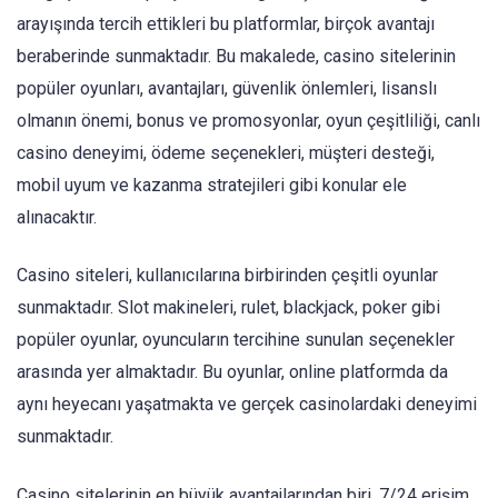
arayışında tercih ettikleri bu platformlar, birçok avantajı
beraberinde sunmaktadır. Bu makalede, casino sitelerinin
popüler oyunları, avantajları, güvenlik önlemleri, lisanslı
olmanın önemi, bonus ve promosyonlar, oyun çeşitliliği, canlı
casino deneyimi, ödeme seçenekleri, müşteri desteği,
mobil uyum ve kazanma stratejileri gibi konular ele
alınacaktır.
Casino siteleri, kullanıcılarına birbirinden çeşitli oyunlar
sunmaktadır. Slot makineleri, rulet, blackjack, poker gibi
popüler oyunlar, oyuncuların tercihine sunulan seçenekler
arasında yer almaktadır. Bu oyunlar, online platformda da
aynı heyecanı yaşatmakta ve gerçek casinolardaki deneyimi
sunmaktadır.
Casino sitelerinin en büyük avantajlarından biri, 7/24 erişim