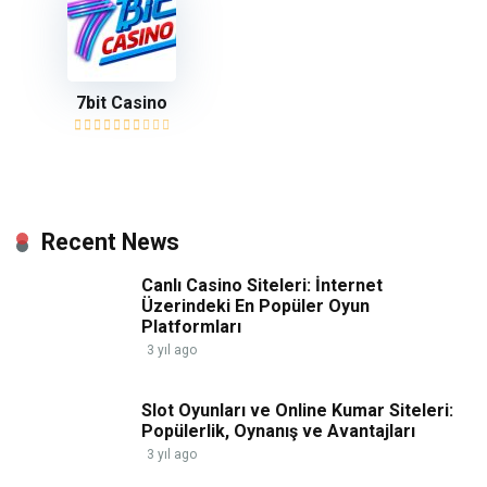
7bit Casino
Recent News
Canlı Casino Siteleri: İnternet
Üzerindeki En Popüler Oyun
Platformları
3 yıl ago
Slot Oyunları ve Online Kumar Siteleri:
Popülerlik, Oynanış ve Avantajları
3 yıl ago