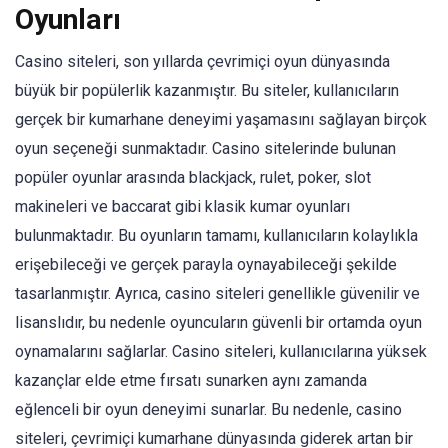
Oyunları
Casino siteleri, son yıllarda çevrimiçi oyun dünyasında
büyük bir popülerlik kazanmıştır. Bu siteler, kullanıcıların
gerçek bir kumarhane deneyimi yaşamasını sağlayan birçok
oyun seçeneği sunmaktadır. Casino sitelerinde bulunan
popüler oyunlar arasında blackjack, rulet, poker, slot
makineleri ve baccarat gibi klasik kumar oyunları
bulunmaktadır. Bu oyunların tamamı, kullanıcıların kolaylıkla
erişebileceği ve gerçek parayla oynayabileceği şekilde
tasarlanmıştır. Ayrıca, casino siteleri genellikle güvenilir ve
lisanslıdır, bu nedenle oyuncuların güvenli bir ortamda oyun
oynamalarını sağlarlar. Casino siteleri, kullanıcılarına yüksek
kazançlar elde etme fırsatı sunarken aynı zamanda
eğlenceli bir oyun deneyimi sunarlar. Bu nedenle, casino
siteleri, çevrimiçi kumarhane dünyasında giderek artan bir