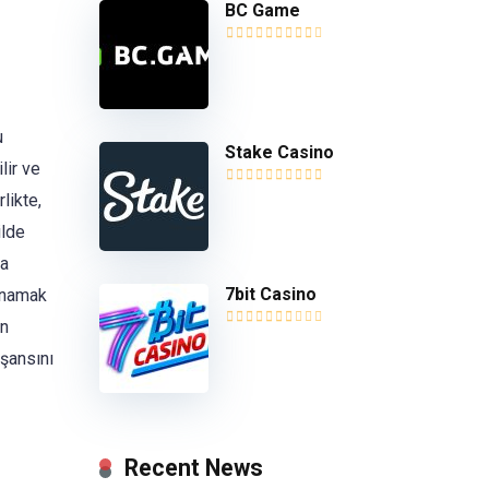
BC Game
u
Stake Casino
lir ve
likte,
ilde
ça
7bit Casino
Oynamak
in
 şansını
Recent News