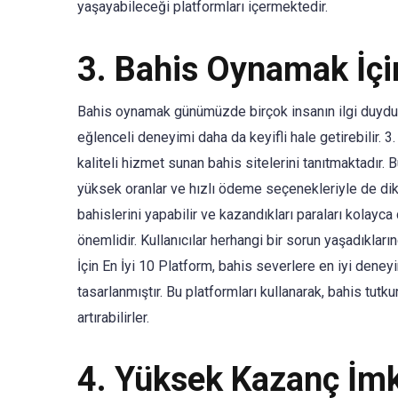
yaşayabileceği platformları içermektedir.
3. Bahis Oynamak İçi
Bahis oynamak günümüzde birçok insanın ilgi duyduğu
eğlenceli deneyimi daha da keyifli hale getirebilir. 
kaliteli hizmet sunan bahis sitelerini tanıtmaktadır. 
yüksek oranlar ve hızlı ödeme seçenekleriyle de dikk
bahislerini yapabilir ve kazandıkları paraları kolayca
önemlidir. Kullanıcılar herhangi bir sorun yaşadıkları
İçin En İyi 10 Platform, bahis severlere en iyi dene
tasarlanmıştır. Bu platformları kullanarak, bahis tutk
artırabilirler.
4. Yüksek Kazanç İmk