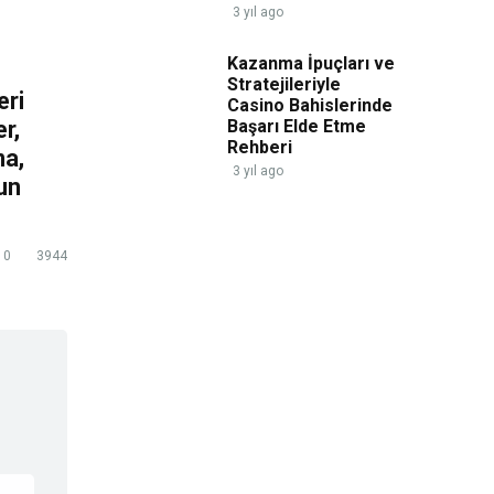
3 yıl ago
Kazanma İpuçları ve
Stratejileriyle
eri
Casino Bahislerinde
r,
Başarı Elde Etme
Rehberi
ma,
3 yıl ago
un
0
3944