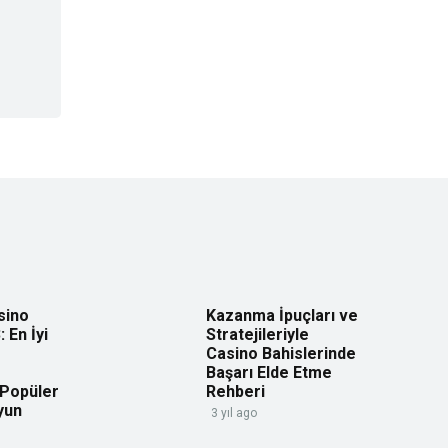
sino
Kazanma İpuçları ve
: En İyi
Stratejileriyle
Casino Bahislerinde
Başarı Elde Etme
 Popüler
Rehberi
yun
3 yıl ago