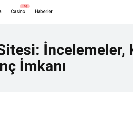
a
Casino
Haberler
Sitesi: İncelemeler,
nç İmkanı