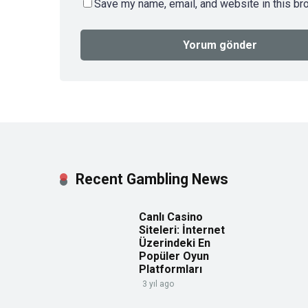
Save my name, email, and website in this br
Recent Gambling News
Canlı Casino
Siteleri: İnternet
Üzerindeki En
Popüler Oyun
Platformları
3 yıl ago