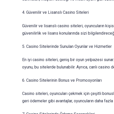
4. Güvenilir ve Lisanslı Casino Siteleri
Güvenilir ve lisanslı casino siteleri, oyuncuların kiş
güvenilirlik ve lisans konularında sizi bilgilendireceğ
5. Casino Sitelerinde Sunulan Oyunlar ve Hizmetler
En iyi casino siteleri, geniş bir oyun yelpazesi sunar
oyunu, bu sitelerde bulunabilir. Ayrıca, canlı casino
6. Casino Sitelerinin Bonus ve Promosyonları
Casino siteleri, oyuncuları çekmek için çeşitli bonu
geri ödemeler gibi avantajlar, oyuncuların daha fazl