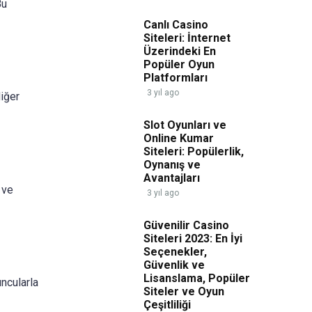
Bu
Canlı Casino
Siteleri: İnternet
Üzerindeki En
Popüler Oyun
Platformları
3 yıl ago
diğer
Slot Oyunları ve
Online Kumar
Siteleri: Popülerlik,
Oynanış ve
Avantajları
 ve
3 yıl ago
Güvenilir Casino
Siteleri 2023: En İyi
Seçenekler,
Güvenlik ve
Lisanslama, Popüler
uncularla
Siteler ve Oyun
Çeşitliliği