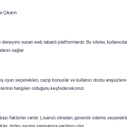
a Çıkarın
deneyimi sunan web tabanlı platformlardır. Bu siteler, kullanıcıla
larını sağlar.
niş oyun seçenekleri, cazip bonuslar ve kullanıcı dostu arayüzlere
elerinin hangileri olduğunu keşfedeceksiniz.
azı faktörler vardır. Lisanslı olmaları, güvenilir ödeme seçenekle
kler, doğru seçimi yapmanıza yardımcı olur.