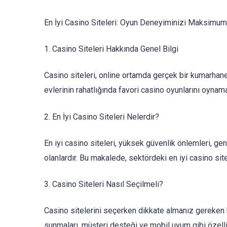
En İyi Casino Siteleri: Oyun Deneyiminizi Maksimum
1. Casino Siteleri Hakkında Genel Bilgi
Casino siteleri, online ortamda gerçek bir kumarhane 
evlerinin rahatlığında favori casino oyunlarını oynama
2. En İyi Casino Siteleri Nelerdir?
En iyi casino siteleri, yüksek güvenlik önlemleri, ge
olanlardır. Bu makalede, sektördeki en iyi casino sit
3. Casino Siteleri Nasıl Seçilmeli?
Casino sitelerini seçerken dikkate almanız gereken b
sunmaları, müşteri desteği ve mobil uyum gibi özelli