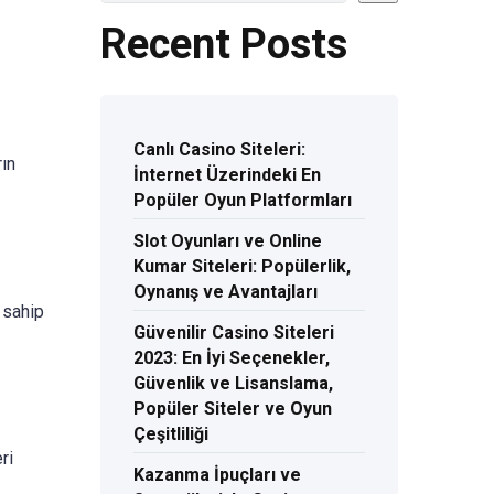
Recent Posts
Canlı Casino Siteleri:
rın
İnternet Üzerindeki En
Popüler Oyun Platformları
Slot Oyunları ve Online
Kumar Siteleri: Popülerlik,
Oynanış ve Avantajları
 sahip
Güvenilir Casino Siteleri
2023: En İyi Seçenekler,
Güvenlik ve Lisanslama,
Popüler Siteler ve Oyun
Çeşitliliği
ri
Kazanma İpuçları ve