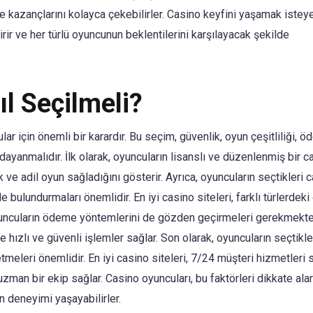
ve kazançlarını kolayca çekebilirler. Casino keyfini yaşamak isteye
tirir ve her türlü oyuncunun beklentilerini karşılayacak şekilde
ıl Seçilmeli?
ar için önemli bir karardır. Bu seçim, güvenlik, oyun çeşitliliği, 
dayanmalıdır. İlk olarak, oyuncuların lisanslı ve düzenlenmiş bir c
k ve adil oyun sağladığını gösterir. Ayrıca, oyuncuların seçtikleri 
e bulundurmaları önemlidir. En iyi casino siteleri, farklı türlerdeki
 oyuncuların ödeme yöntemlerini de gözden geçirmeleri gerekmekte
e hızlı ve güvenli işlemler sağlar. Son olarak, oyuncuların seçtikle
tmeleri önemlidir. En iyi casino siteleri, 7/24 müşteri hizmetleri 
zman bir ekip sağlar. Casino oyuncuları, bu faktörleri dikkate alar
un deneyimi yaşayabilirler.