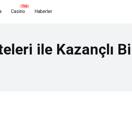
a
Casino
Haberler
teleri ile Kazançlı B