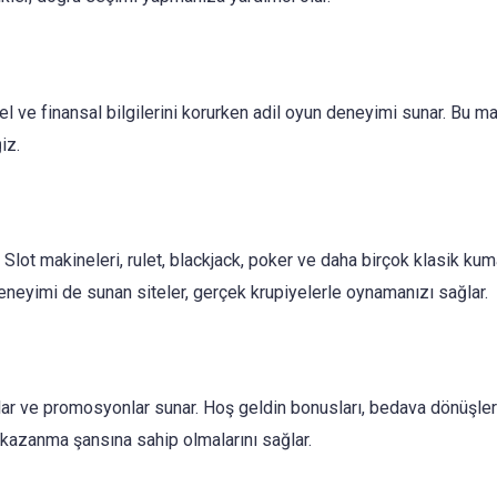
isel ve finansal bilgilerini korurken adil oyun deneyimi sunar. Bu m
iz.
. Slot makineleri, rulet, blackjack, poker ve daha birçok klasik ku
 deneyimi de sunan siteler, gerçek krupiyelerle oynamanızı sağlar.
slar ve promosyonlar sunar. Hoş geldin bonusları, bedava dönüşler
a kazanma şansına sahip olmalarını sağlar.