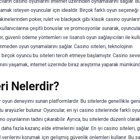
cıların casino oyunlarını internet üzerinden oynamalarını sağlar. Bu
amak isteyen oyuncular için idealdir. Birçok farklı oyun seçeneği
 makinelerinden poker, rulet ve blackjack gibi klasik casino oyunları
ullanıcılarına çeşitli bonuslar ve promosyonlar sunarak, oyuncula
, güvenli ödeme yöntemleri ve lisanslı oyun sağlayıcıları ile kulla
meden oyun oynamalarını sağlar. Casino siteleri, teknolojinin
 birçok oyuncu bu siteleri tercih etmeye başlamıştır. Casino sever
imini yaşamak, internet üzerinde biraz araştırma yaparak mümkünd
eri Nelerdir?
bir oyun deneyimi sunan platformlardır. Bu sitelerde genellikle gen
 arayüzler bulunur. Oyuncular, en iyi casino sitelerinde farklı oyu
o oyunlarının tadını çıkarabilir. Ayrıca, bu sitelerde düzenli olara
aha fazla kazanç elde etmelerini sağlar. En iyi casino siteleri, g
al verilerini korumak için gelişmiş güvenlik önlemleri kullanır. Bu 