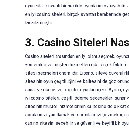
oyuncular, güvenli bir şekilde oyunlarını oynayabilir 
en iyi casino siteleri, birçok avantajı beraberinde ge
tasarlanmıştır.
3. Casino Siteleri Nas
Casino siteleri arasından en iyi olanı seçmek, oyuncul
yöntemleri ve müşteri hizmetleri gibi birçok faktöre 
sitesi seçmeleri önemlidir. Lisans, siteye güvenilirli
sitesinin oyun çeşitliliğini ve kalitesini de göz önünd
sunar ve güncel ve popüler oyunları içerir. Ayrıca,
iyi casino siteleri, çeşitli ödeme seçenekleri sunar v
sitesinin müşteri hizmetlerinin kalitesine de dikkat e
sorularınızı yanıtlamak ve sorunlarınızı çözmek için u
casino sitesini seçebilir ve güvenli ve keyifli bir oy