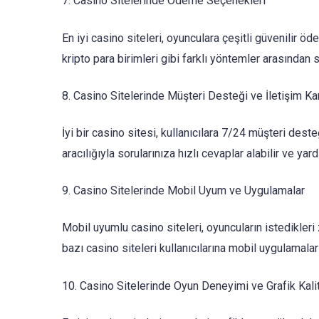
7. Casino Sitelerinde Ödeme Seçenekleri
En iyi casino siteleri, oyunculara çeşitli güvenilir ö
kripto para birimleri gibi farklı yöntemler arasından 
8. Casino Sitelerinde Müşteri Desteği ve İletişim Kan
İyi bir casino sitesi, kullanıcılara 7/24 müşteri deste
aracılığıyla sorularınıza hızlı cevaplar alabilir ve yard
9. Casino Sitelerinde Mobil Uyum ve Uygulamalar
Mobil uyumlu casino siteleri, oyuncuların istedikler
bazı casino siteleri kullanıcılarına mobil uygulamalar
10. Casino Sitelerinde Oyun Deneyimi ve Grafik Kali