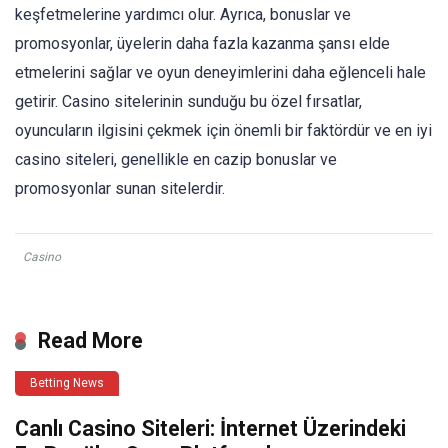
keşfetmelerine yardımcı olur. Ayrıca, bonuslar ve
promosyonlar, üyelerin daha fazla kazanma şansı elde
etmelerini sağlar ve oyun deneyimlerini daha eğlenceli hale
getirir. Casino sitelerinin sunduğu bu özel fırsatlar,
oyuncuların ilgisini çekmek için önemli bir faktördür ve en iyi
casino siteleri, genellikle en cazip bonuslar ve
promosyonlar sunan sitelerdir.
Casino
Read More
Betting News
Canlı Casino Siteleri: İnternet Üzerindeki