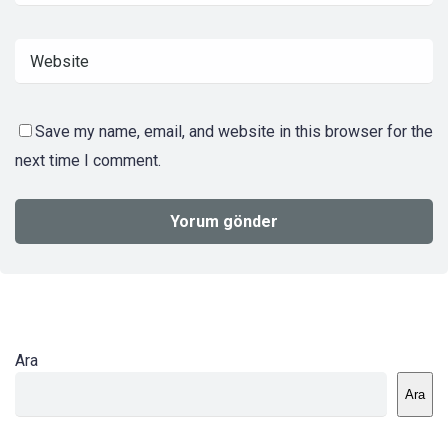
Save my name, email, and website in this browser for the
next time I comment.
Ara
Ara