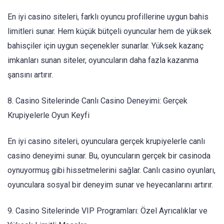
En iyi casino siteleri, farklı oyuncu profillerine uygun bahis
limitleri sunar. Hem küçük bütçeli oyuncular hem de yüksek
bahisçiler için uygun seçenekler sunarlar. Yüksek kazanç
imkanları sunan siteler, oyuncuların daha fazla kazanma
şansını artırır.
8. Casino Sitelerinde Canlı Casino Deneyimi: Gerçek
Krupiyelerle Oyun Keyfi
En iyi casino siteleri, oyunculara gerçek krupiyelerle canlı
casino deneyimi sunar. Bu, oyuncuların gerçek bir casinoda
oynuyormuş gibi hissetmelerini sağlar. Canlı casino oyunları,
oyunculara sosyal bir deneyim sunar ve heyecanlarını artırır.
9. Casino Sitelerinde VIP Programları: Özel Ayrıcalıklar ve