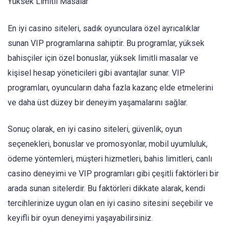
Yüksek Limitli Masalar
En iyi casino siteleri, sadık oyunculara özel ayrıcalıklar
sunan VIP programlarına sahiptir. Bu programlar, yüksek
bahisçiler için özel bonuslar, yüksek limitli masalar ve
kişisel hesap yöneticileri gibi avantajlar sunar. VIP
programları, oyuncuların daha fazla kazanç elde etmelerini
ve daha üst düzey bir deneyim yaşamalarını sağlar.
Sonuç olarak, en iyi casino siteleri, güvenlik, oyun
seçenekleri, bonuslar ve promosyonlar, mobil uyumluluk,
ödeme yöntemleri, müşteri hizmetleri, bahis limitleri, canlı
casino deneyimi ve VIP programları gibi çeşitli faktörleri bir
arada sunan sitelerdir. Bu faktörleri dikkate alarak, kendi
tercihlerinize uygun olan en iyi casino sitesini seçebilir ve
keyifli bir oyun deneyimi yaşayabilirsiniz.