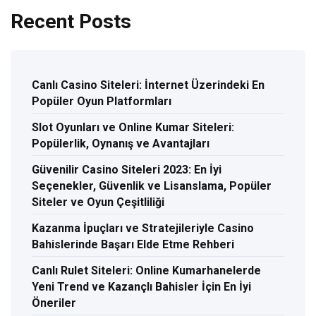
Recent Posts
Canlı Casino Siteleri: İnternet Üzerindeki En
Popüler Oyun Platformları
Slot Oyunları ve Online Kumar Siteleri:
Popülerlik, Oynanış ve Avantajları
Güvenilir Casino Siteleri 2023: En İyi
Seçenekler, Güvenlik ve Lisanslama, Popüler
Siteler ve Oyun Çeşitliliği
Kazanma İpuçları ve Stratejileriyle Casino
Bahislerinde Başarı Elde Etme Rehberi
Canlı Rulet Siteleri: Online Kumarhanelerde
Yeni Trend ve Kazançlı Bahisler İçin En İyi
Öneriler