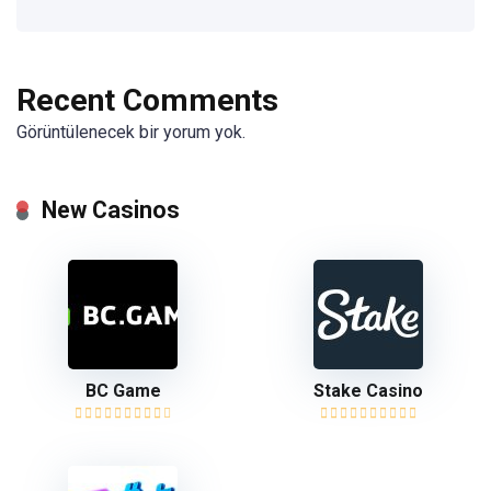
Recent Comments
Görüntülenecek bir yorum yok.
New Casinos
BC Game
Stake Casino