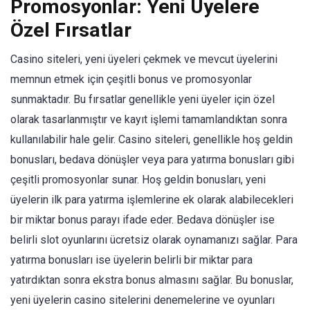
Promosyonlar: Yeni Üyelere
Özel Fırsatlar
Casino siteleri, yeni üyeleri çekmek ve mevcut üyelerini
memnun etmek için çeşitli bonus ve promosyonlar
sunmaktadır. Bu fırsatlar genellikle yeni üyeler için özel
olarak tasarlanmıştır ve kayıt işlemi tamamlandıktan sonra
kullanılabilir hale gelir. Casino siteleri, genellikle hoş geldin
bonusları, bedava dönüşler veya para yatırma bonusları gibi
çeşitli promosyonlar sunar. Hoş geldin bonusları, yeni
üyelerin ilk para yatırma işlemlerine ek olarak alabilecekleri
bir miktar bonus parayı ifade eder. Bedava dönüşler ise
belirli slot oyunlarını ücretsiz olarak oynamanızı sağlar. Para
yatırma bonusları ise üyelerin belirli bir miktar para
yatırdıktan sonra ekstra bonus almasını sağlar. Bu bonuslar,
yeni üyelerin casino sitelerini denemelerine ve oyunları