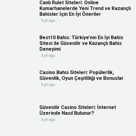
Canlı Rulet Siteleri: Online
Kumarhanelerde Yeni Trend ve Kazançlı
Bahisler İçin En İyi Öneriler
3 yıl ago
Best10 Bahis: Türkiye’nin En İyi Bahis
Sitesi ile Güvenilir ve Kazançlı Bahis
Deneyimi
3 yıl ago
Casino Bahis Siteleri: Popülerlik,
Güvenlik, Oyun Çeşitliliği ve Bonuslar
3 yıl ago
Güvenilir Casino Siteleri: İnternet
Üzerinde Nasıl Bulunur?
3 yıl ago