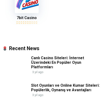
7bit Casino
Recent News
Canlı Casino Siteleri: İnternet
Üzerindeki En Popüler Oyun
Platformları
3 yıl ago
Slot Oyunları ve Online Kumar Siteleri:
Popülerlik, Oynanış ve Avantajları
3 yıl ago