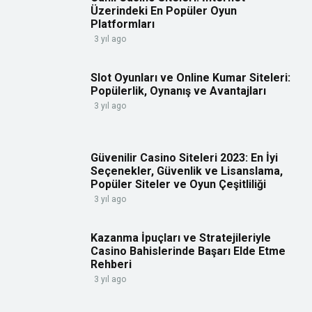
Üzerindeki En Popüler Oyun
Platformları
3 yıl ago
Slot Oyunları ve Online Kumar Siteleri:
Popülerlik, Oynanış ve Avantajları
3 yıl ago
Güvenilir Casino Siteleri 2023: En İyi
Seçenekler, Güvenlik ve Lisanslama,
Popüler Siteler ve Oyun Çeşitliliği
3 yıl ago
Kazanma İpuçları ve Stratejileriyle
Casino Bahislerinde Başarı Elde Etme
Rehberi
3 yıl ago