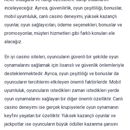
inceleyeceğiz. Ayrıca, güvenilirlik, oyun çeşitliliği, bonuslar,
mobil uyumluluk, canlı casino deneyimi, yüksek kazançlı
oyunlar, oyun sağlayıcıları, ödeme seçenekleri, bonuslar ve
promosyonlar, müşteri hizmetleri gibi farklı konuları ele
alacağız.
En iyi casino siteleri, oyuncuların güvenli bir şekilde oyun
oynamalarını sağlamak için lisanslı ve güvenlik önlemleriyle
desteklenmektedir. Ayrıca, oyun çeşitliliği ve bonuslar da
oyuncuların tercihlerini etkileyen önemli faktörlerdir. Mobil
uyumluluk, oyuncuların istedikleri zaman istedikleri yerde
oyun oynamalarını sağlayan bir diğer önemli özelliktir. Canlı
casino deneyimi ise gerçek krupiyelerle oyun oynamanın
keyfini yaşatan bir özelliktir. Yüksek kazançlı oyunlar ve
jackpotlar ise oyuncuların büyük ödüller kazanma şansını