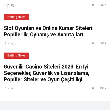
3 yıl ago
0
2334
Betting News
Slot Oyunları ve Online Kumar Siteleri:
Popülerlik, Oynanış ve Avantajları
3 yıl ago
0
1907
Betting News
Güvenilir Casino Siteleri 2023: En İyi
Seçenekler, Güvenlik ve Lisanslama,
Popüler Siteler ve Oyun Çeşitliliği
3 yıl ago
0
3922