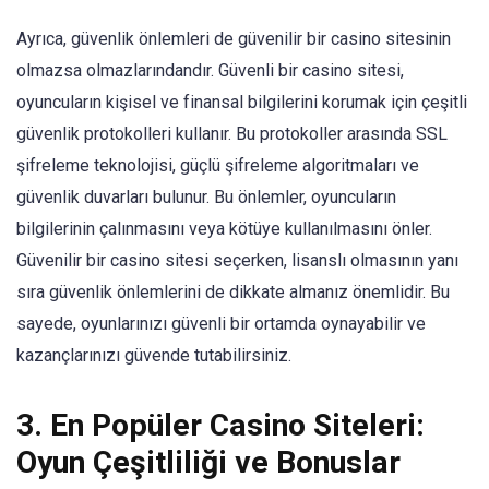
Ayrıca, güvenlik önlemleri de güvenilir bir casino sitesinin
olmazsa olmazlarındandır. Güvenli bir casino sitesi,
oyuncuların kişisel ve finansal bilgilerini korumak için çeşitli
güvenlik protokolleri kullanır. Bu protokoller arasında SSL
şifreleme teknolojisi, güçlü şifreleme algoritmaları ve
güvenlik duvarları bulunur. Bu önlemler, oyuncuların
bilgilerinin çalınmasını veya kötüye kullanılmasını önler.
Güvenilir bir casino sitesi seçerken, lisanslı olmasının yanı
sıra güvenlik önlemlerini de dikkate almanız önemlidir. Bu
sayede, oyunlarınızı güvenli bir ortamda oynayabilir ve
kazançlarınızı güvende tutabilirsiniz.
3. En Popüler Casino Siteleri:
Oyun Çeşitliliği ve Bonuslar