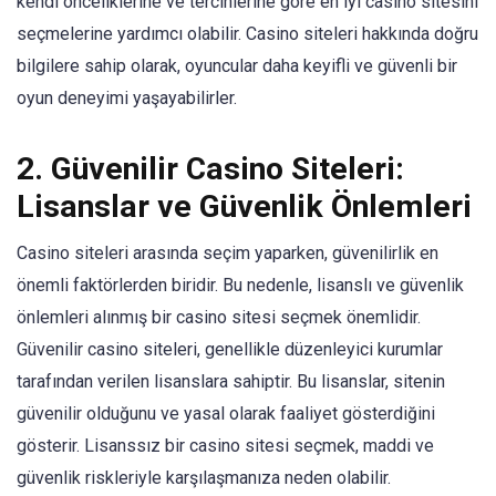
kendi önceliklerine ve tercihlerine göre en iyi casino sitesini
seçmelerine yardımcı olabilir. Casino siteleri hakkında doğru
bilgilere sahip olarak, oyuncular daha keyifli ve güvenli bir
oyun deneyimi yaşayabilirler.
2. Güvenilir Casino Siteleri:
Lisanslar ve Güvenlik Önlemleri
Casino siteleri arasında seçim yaparken, güvenilirlik en
önemli faktörlerden biridir. Bu nedenle, lisanslı ve güvenlik
önlemleri alınmış bir casino sitesi seçmek önemlidir.
Güvenilir casino siteleri, genellikle düzenleyici kurumlar
tarafından verilen lisanslara sahiptir. Bu lisanslar, sitenin
güvenilir olduğunu ve yasal olarak faaliyet gösterdiğini
gösterir. Lisanssız bir casino sitesi seçmek, maddi ve
güvenlik riskleriyle karşılaşmanıza neden olabilir.