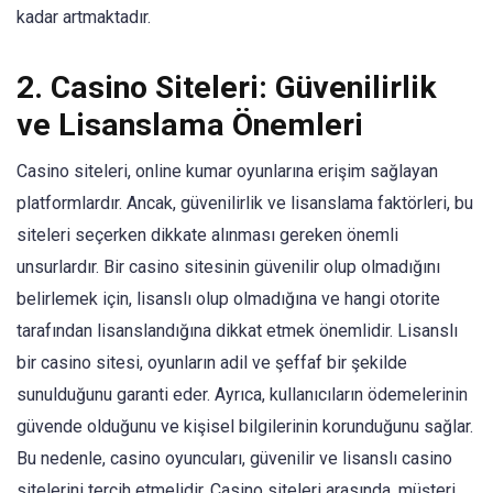
kadar artmaktadır.
2. Casino Siteleri: Güvenilirlik
ve Lisanslama Önemleri
Casino siteleri, online kumar oyunlarına erişim sağlayan
platformlardır. Ancak, güvenilirlik ve lisanslama faktörleri, bu
siteleri seçerken dikkate alınması gereken önemli
unsurlardır. Bir casino sitesinin güvenilir olup olmadığını
belirlemek için, lisanslı olup olmadığına ve hangi otorite
tarafından lisanslandığına dikkat etmek önemlidir. Lisanslı
bir casino sitesi, oyunların adil ve şeffaf bir şekilde
sunulduğunu garanti eder. Ayrıca, kullanıcıların ödemelerinin
güvende olduğunu ve kişisel bilgilerinin korunduğunu sağlar.
Bu nedenle, casino oyuncuları, güvenilir ve lisanslı casino
sitelerini tercih etmelidir. Casino siteleri arasında, müşteri