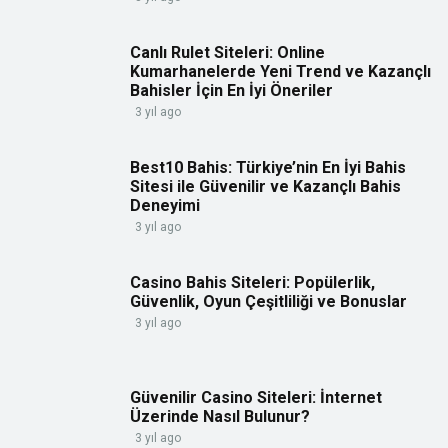
Canlı Rulet Siteleri: Online
Kumarhanelerde Yeni Trend ve Kazançlı
Bahisler İçin En İyi Öneriler
3 yıl ago
Best10 Bahis: Türkiye’nin En İyi Bahis
Sitesi ile Güvenilir ve Kazançlı Bahis
Deneyimi
3 yıl ago
Casino Bahis Siteleri: Popülerlik,
Güvenlik, Oyun Çeşitliliği ve Bonuslar
3 yıl ago
Güvenilir Casino Siteleri: İnternet
Üzerinde Nasıl Bulunur?
3 yıl ago