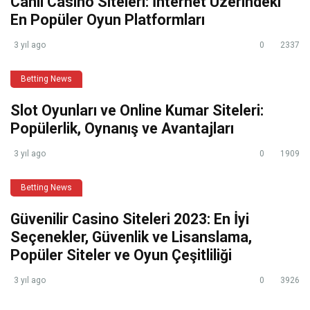
Canlı Casino Siteleri: İnternet Üzerindeki
En Popüler Oyun Platformları
3 yıl ago
0
2337
Betting News
Slot Oyunları ve Online Kumar Siteleri:
Popülerlik, Oynanış ve Avantajları
3 yıl ago
0
1909
Betting News
Güvenilir Casino Siteleri 2023: En İyi
Seçenekler, Güvenlik ve Lisanslama,
Popüler Siteler ve Oyun Çeşitliliği
3 yıl ago
0
3926