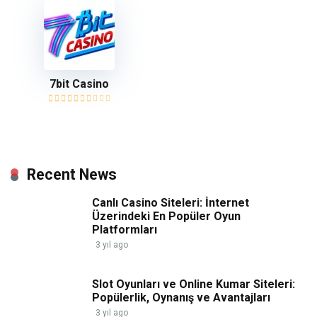
7bit Casino
Recent News
Canlı Casino Siteleri: İnternet
Üzerindeki En Popüler Oyun
Platformları
3 yıl ago
Slot Oyunları ve Online Kumar Siteleri:
Popülerlik, Oynanış ve Avantajları
3 yıl ago