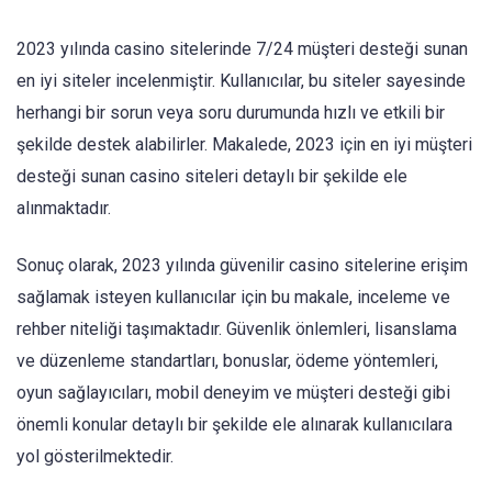
2023 yılında casino sitelerinde 7/24 müşteri desteği sunan
en iyi siteler incelenmiştir. Kullanıcılar, bu siteler sayesinde
herhangi bir sorun veya soru durumunda hızlı ve etkili bir
şekilde destek alabilirler. Makalede, 2023 için en iyi müşteri
desteği sunan casino siteleri detaylı bir şekilde ele
alınmaktadır.
Sonuç olarak, 2023 yılında güvenilir casino sitelerine erişim
sağlamak isteyen kullanıcılar için bu makale, inceleme ve
rehber niteliği taşımaktadır. Güvenlik önlemleri, lisanslama
ve düzenleme standartları, bonuslar, ödeme yöntemleri,
oyun sağlayıcıları, mobil deneyim ve müşteri desteği gibi
önemli konular detaylı bir şekilde ele alınarak kullanıcılara
yol gösterilmektedir.