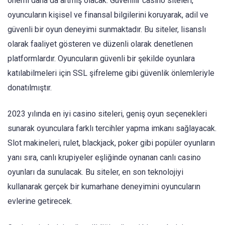
önemi daha da artmış olacak. Güvenilir casino siteleri,
oyuncuların kişisel ve finansal bilgilerini koruyarak, adil ve
güvenli bir oyun deneyimi sunmaktadır. Bu siteler, lisanslı
olarak faaliyet gösteren ve düzenli olarak denetlenen
platformlardır. Oyuncuların güvenli bir şekilde oyunlara
katılabilmeleri için SSL şifreleme gibi güvenlik önlemleriyle
donatılmıştır.
2023 yılında en iyi casino siteleri, geniş oyun seçenekleri
sunarak oyunculara farklı tercihler yapma imkanı sağlayacak.
Slot makineleri, rulet, blackjack, poker gibi popüler oyunların
yanı sıra, canlı krupiyeler eşliğinde oynanan canlı casino
oyunları da sunulacak. Bu siteler, en son teknolojiyi
kullanarak gerçek bir kumarhane deneyimini oyuncuların
evlerine getirecek.