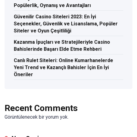
Popülerlik, Oynanış ve Avantajları
Güvenilir Casino Siteleri 2023: En İyi
Seçenekler, Güvenlik ve Lisanslama, Popüler
Siteler ve Oyun Çeşitliliği
Kazanma İpuçları ve Stratejileriyle Casino
Bahislerinde Başarı Elde Etme Rehberi
Canlı Rulet Siteleri: Online Kumarhanelerde
Yeni Trend ve Kazançlı Bahisler İçin En İyi
Öneriler
Recent Comments
Görüntülenecek bir yorum yok.