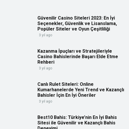
Güvenilir Casino Siteleri 2023: En İyi
Seçenekler, Güvenlik ve Lisanslama,
Popüler Siteler ve Oyun Çeşitliliği
3 yıl ago
Kazanma İpuçları ve Stratejileriyle
Casino Bahislerinde Başarı Elde Etme
Rehberi
3 yıl ago
Canlı Rulet Siteleri: Online
Kumarhanelerde Yeni Trend ve Kazançlı
Bahisler İçin En İyi Öneriler
3 yıl ago
Best10 Bahis: Türkiye’nin En İyi Bahis
Sitesi ile Güvenilir ve Kazançlı Bahis
Deneyimi