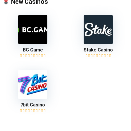
New Casinos
BC Game
Stake Casino
7bit Casino