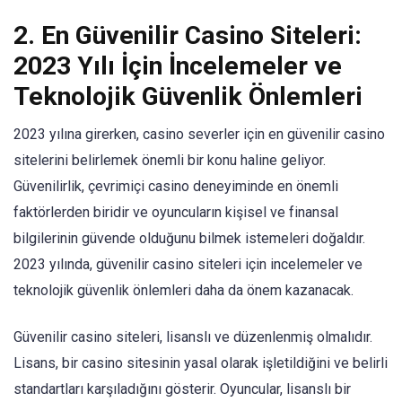
2. En Güvenilir Casino Siteleri:
2023 Yılı İçin İncelemeler ve
Teknolojik Güvenlik Önlemleri
2023 yılına girerken, casino severler için en güvenilir casino
sitelerini belirlemek önemli bir konu haline geliyor.
Güvenilirlik, çevrimiçi casino deneyiminde en önemli
faktörlerden biridir ve oyuncuların kişisel ve finansal
bilgilerinin güvende olduğunu bilmek istemeleri doğaldır.
2023 yılında, güvenilir casino siteleri için incelemeler ve
teknolojik güvenlik önlemleri daha da önem kazanacak.
Güvenilir casino siteleri, lisanslı ve düzenlenmiş olmalıdır.
Lisans, bir casino sitesinin yasal olarak işletildiğini ve belirli
standartları karşıladığını gösterir. Oyuncular, lisanslı bir