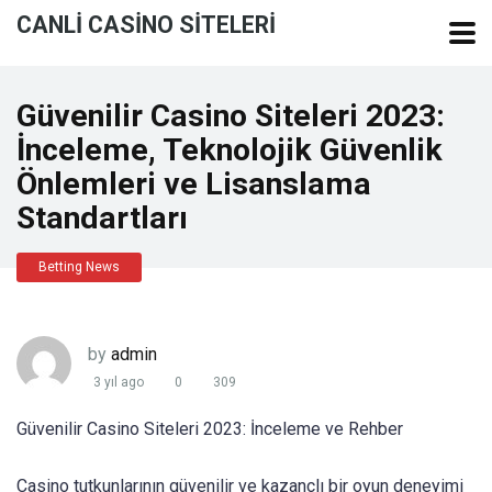
CANLI CASINO SITELERI
Güvenilir Casino Siteleri 2023:
İnceleme, Teknolojik Güvenlik
Önlemleri ve Lisanslama
Standartları
Betting News
by
admin
3 yıl ago
0
309
Güvenilir Casino Siteleri 2023: İnceleme ve Rehber
Casino tutkunlarının güvenilir ve kazançlı bir oyun deneyimi