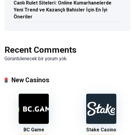
Canlı Rulet Siteleri: Online Kumarhanelerde
Yeni Trend ve Kazançlı Bahisler İçin En İyi
Öneriler
Recent Comments
Görüntülenecek bir yorum yok.
New Casinos
BC Game
Stake Casino