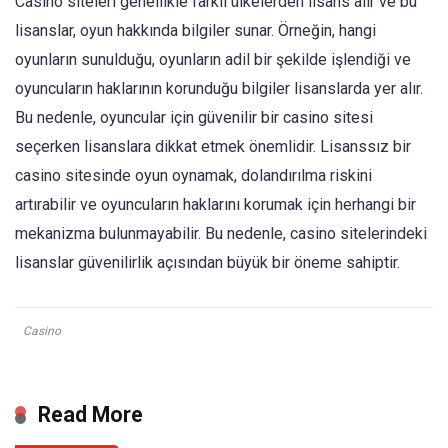
Casino siteleri genellikle farklı ülkelerden lisans alır ve bu
lisanslar, oyun hakkında bilgiler sunar. Örneğin, hangi
oyunların sunulduğu, oyunların adil bir şekilde işlendiği ve
oyuncuların haklarının korunduğu bilgiler lisanslarda yer alır.
Bu nedenle, oyuncular için güvenilir bir casino sitesi
seçerken lisanslara dikkat etmek önemlidir. Lisanssız bir
casino sitesinde oyun oynamak, dolandırılma riskini
artırabilir ve oyuncuların haklarını korumak için herhangi bir
mekanizma bulunmayabilir. Bu nedenle, casino sitelerindeki
lisanslar güvenilirlik açısından büyük bir öneme sahiptir.
Casino
Read More