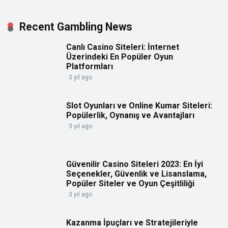
Recent Gambling News
Canlı Casino Siteleri: İnternet
Üzerindeki En Popüler Oyun
Platformları
3 yıl ago
Slot Oyunları ve Online Kumar Siteleri:
Popülerlik, Oynanış ve Avantajları
3 yıl ago
Güvenilir Casino Siteleri 2023: En İyi
Seçenekler, Güvenlik ve Lisanslama,
Popüler Siteler ve Oyun Çeşitliliği
3 yıl ago
Kazanma İpuçları ve Stratejileriyle