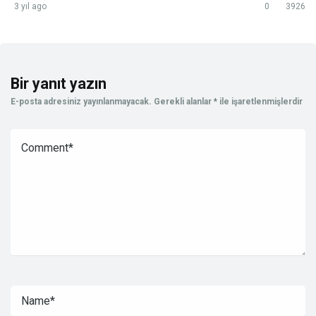
3 yıl ago
0
3926
Bir yanıt yazın
E-posta adresiniz yayınlanmayacak.
Gerekli alanlar
*
ile işaretlenmişlerdir