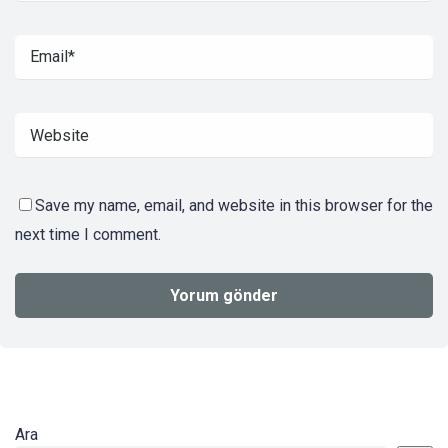
Save my name, email, and website in this browser for the
next time I comment.
Ara