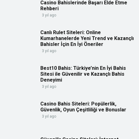
Casino Bahislerinde Başarı Elde Etme
Rehberi
3 yıl ago
Canlı Rulet Siteleri: Online
Kumarhanelerde Yeni Trend ve Kazançlı
Bahisler İçin En İyi Öneriler
3 yıl ago
Best10 Bahis: Türkiye’nin En İyi Bahis
Sitesi ile Güvenilir ve Kazançlı Bahis
Deneyimi
3 yıl ago
Casino Bahis Siteleri: Popülerlik,
Güvenlik, Oyun Çeşitliliği ve Bonuslar
3 yıl ago