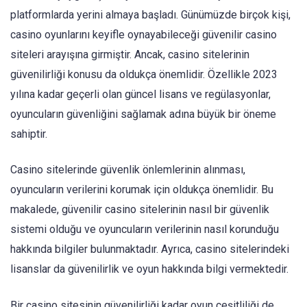
platformlarda yerini almaya başladı. Günümüzde birçok kişi,
casino oyunlarını keyifle oynayabileceği güvenilir casino
siteleri arayışına girmiştir. Ancak, casino sitelerinin
güvenilirliği konusu da oldukça önemlidir. Özellikle 2023
yılına kadar geçerli olan güncel lisans ve regülasyonlar,
oyuncuların güvenliğini sağlamak adına büyük bir öneme
sahiptir.
Casino sitelerinde güvenlik önlemlerinin alınması,
oyuncuların verilerini korumak için oldukça önemlidir. Bu
makalede, güvenilir casino sitelerinin nasıl bir güvenlik
sistemi olduğu ve oyuncuların verilerinin nasıl korunduğu
hakkında bilgiler bulunmaktadır. Ayrıca, casino sitelerindeki
lisanslar da güvenilirlik ve oyun hakkında bilgi vermektedir.
Bir casino sitesinin güvenilirliği kadar oyun çeşitliliği de