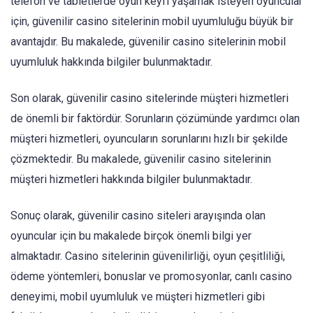
telefon ve tabletlerde oyun keyfi yaşamak isteyen oyuncular
için, güvenilir casino sitelerinin mobil uyumluluğu büyük bir
avantajdır. Bu makalede, güvenilir casino sitelerinin mobil
uyumluluk hakkında bilgiler bulunmaktadır.
Son olarak, güvenilir casino sitelerinde müşteri hizmetleri
de önemli bir faktördür. Sorunların çözümünde yardımcı olan
müşteri hizmetleri, oyuncuların sorunlarını hızlı bir şekilde
çözmektedir. Bu makalede, güvenilir casino sitelerinin
müşteri hizmetleri hakkında bilgiler bulunmaktadır.
Sonuç olarak, güvenilir casino siteleri arayışında olan
oyuncular için bu makalede birçok önemli bilgi yer
almaktadır. Casino sitelerinin güvenilirliği, oyun çeşitliliği,
ödeme yöntemleri, bonuslar ve promosyonlar, canlı casino
deneyimi, mobil uyumluluk ve müşteri hizmetleri gibi