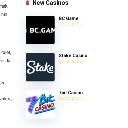
New Casinos
umak,
inin
BC Game
 rulet,
Stake Casino
arı da
ır?
7bit Casino
valesi,