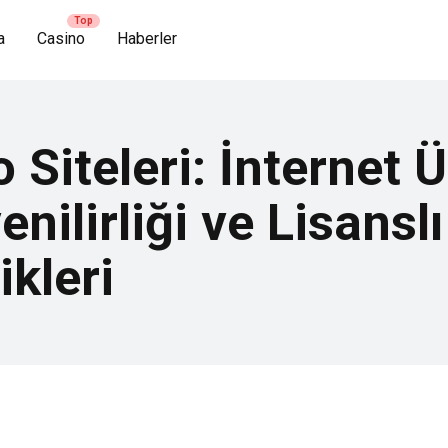
a
Casino
Haberler
 Siteleri: İnternet 
nilirliği ve Lisansl
ikleri