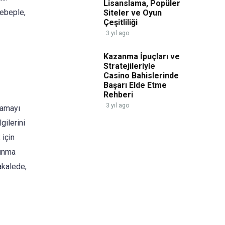
Lisanslama, Popüler
sebeple,
Siteler ve Oyun
Çeşitliliği
3 yıl ago
Kazanma İpuçları ve
Stratejileriyle
Casino Bahislerinde
Başarı Elde Etme
Rehberi
3 yıl ago
namayı
gilerini
 için
çınma
akalede,