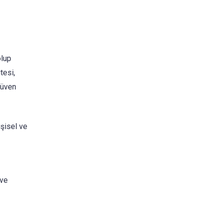
olup
tesi,
güven
işisel ve
 ve