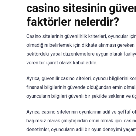
casino sitesinin güve
faktörler nelerdir?
Casino sitelerinin güvenilirlik kriterleri, oyuncular iç
olmadığını belirlemek için dikkate alınması gereken fa
sektördeki yasal düzenlemelere uygun olarak faaliye
veren bir işaret olarak kabul edilir.
Ayrıca, güvenilir casino siteleri, oyuncu bilgilerini k
finansal bilgilerinin güvende olduğundan emin olmalar
oyuncuların bilgileri güvenli bir şekilde saklanır ve ü
Ayrıca, casino sitelerinin oyunlarının adil ve şeffaf ol
bağımsız olarak çalıştığından emin olmak için, casin
denetimler, oyuncuların adil bir oyun deneyimi yaşama