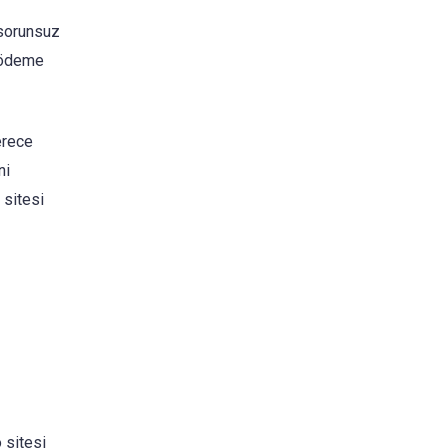
 sorunsuz
i ödeme
erece
ni
 sitesi
 sitesi