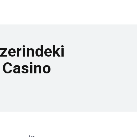
Üzerindeki
ı Casino