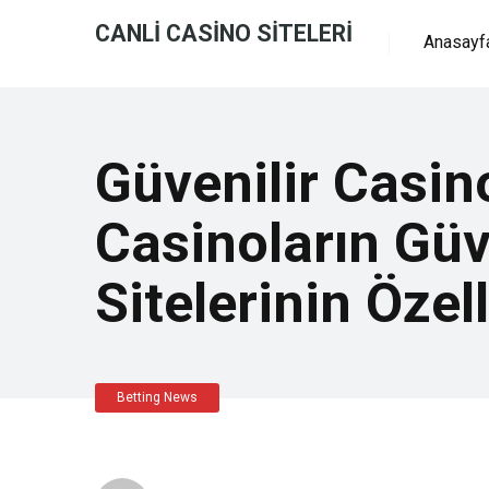
CANLI CASINO SITELERI
Anasayf
Güvenilir Casino
Casinoların Güve
Sitelerinin Özell
Betting News