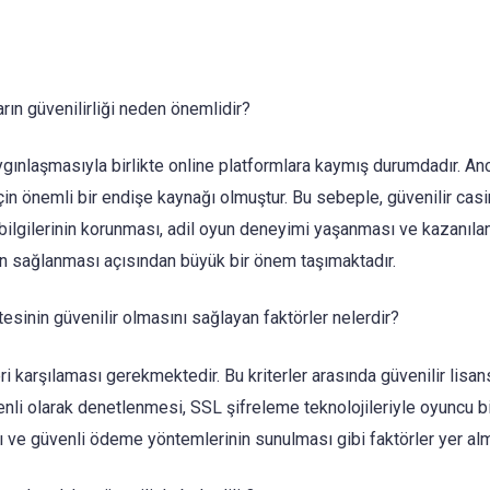
arın güvenilirliği neden önemlidir?
ygınlaşmasıyla birlikte online platformlara kaymış durumdadır. An
 için önemli bir endişe kaynağı olmuştur. Bu sebeple, güvenilir cas
l bilgilerinin korunması, adil oyun deneyimi yaşanması ve kazanıla
in sağlanması açısından büyük bir önem taşımaktadır.
sitesinin güvenilir olmasını sağlayan faktörler nelerdir?
leri karşılaması gerekmektedir. Bu kriterler arasında güvenilir lisa
nli olarak denetlenmesi, SSL şifreleme teknolojileriyle oyuncu bil
lı ve güvenli ödeme yöntemlerinin sunulması gibi faktörler yer alm