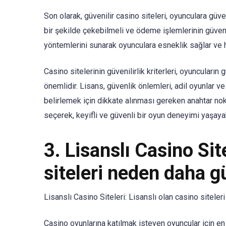
Son olarak, güvenilir casino siteleri, oyunculara güve
bir şekilde çekebilmeli ve ödeme işlemlerinin güvenl
yöntemlerini sunarak oyunculara esneklik sağlar ve h
Casino sitelerinin güvenilirlik kriterleri, oyuncular
önemlidir. Lisans, güvenlik önlemleri, adil oyunlar ve 
belirlemek için dikkate alınması gereken anahtar nokta
seçerek, keyifli ve güvenli bir oyun deneyimi yaşayabi
3. Lisanslı Casino Sit
siteleri neden daha gü
Lisanslı Casino Siteleri: Lisanslı olan casino siteler
Casino oyunlarına katılmak isteyen oyuncular için en ö