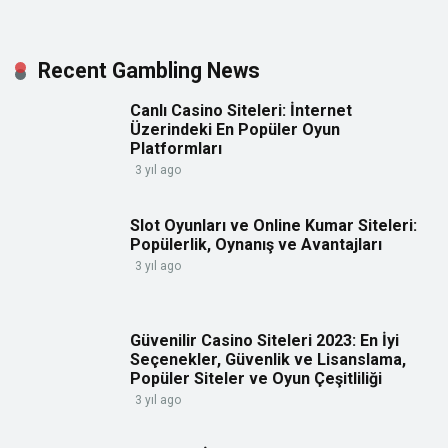
Recent Gambling News
Canlı Casino Siteleri: İnternet
Üzerindeki En Popüler Oyun
Platformları
3 yıl ago
Slot Oyunları ve Online Kumar Siteleri:
Popülerlik, Oynanış ve Avantajları
3 yıl ago
Güvenilir Casino Siteleri 2023: En İyi
Seçenekler, Güvenlik ve Lisanslama,
Popüler Siteler ve Oyun Çeşitliliği
3 yıl ago