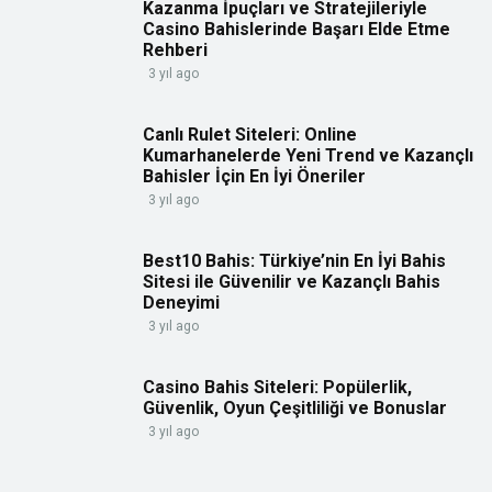
Kazanma İpuçları ve Stratejileriyle
Casino Bahislerinde Başarı Elde Etme
Rehberi
3 yıl ago
Canlı Rulet Siteleri: Online
Kumarhanelerde Yeni Trend ve Kazançlı
Bahisler İçin En İyi Öneriler
3 yıl ago
Best10 Bahis: Türkiye’nin En İyi Bahis
Sitesi ile Güvenilir ve Kazançlı Bahis
Deneyimi
3 yıl ago
Casino Bahis Siteleri: Popülerlik,
Güvenlik, Oyun Çeşitliliği ve Bonuslar
3 yıl ago