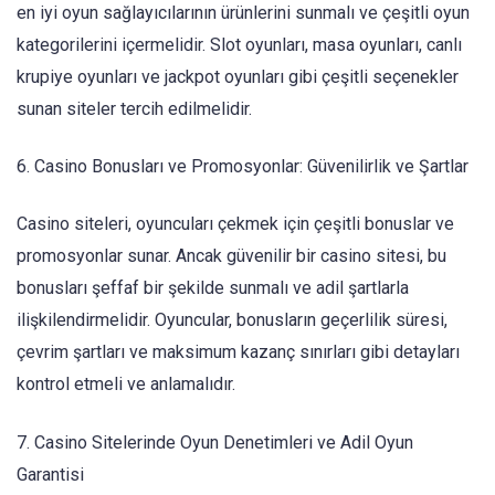
en iyi oyun sağlayıcılarının ürünlerini sunmalı ve çeşitli oyun
kategorilerini içermelidir. Slot oyunları, masa oyunları, canlı
krupiye oyunları ve jackpot oyunları gibi çeşitli seçenekler
sunan siteler tercih edilmelidir.
6. Casino Bonusları ve Promosyonlar: Güvenilirlik ve Şartlar
Casino siteleri, oyuncuları çekmek için çeşitli bonuslar ve
promosyonlar sunar. Ancak güvenilir bir casino sitesi, bu
bonusları şeffaf bir şekilde sunmalı ve adil şartlarla
ilişkilendirmelidir. Oyuncular, bonusların geçerlilik süresi,
çevrim şartları ve maksimum kazanç sınırları gibi detayları
kontrol etmeli ve anlamalıdır.
7. Casino Sitelerinde Oyun Denetimleri ve Adil Oyun
Garantisi