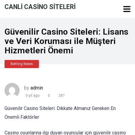
CANLI CASINO SITELERI
Güvenilir Casino Siteleri: Lisans
ve Veri Koruması ile Müşteri
Hizmetleri Önemi
Betting News
by
admin
3 yıl ago
0
287
Güvenilir Casino Siteleri: Dikkate Almanız Gereken En
Önemli Faktörler
Casino oyunlarına ilgi duyan oyuncular için güvenilir casino