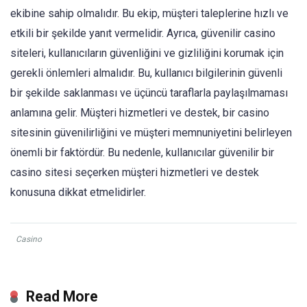
ekibine sahip olmalıdır. Bu ekip, müşteri taleplerine hızlı ve
etkili bir şekilde yanıt vermelidir. Ayrıca, güvenilir casino
siteleri, kullanıcıların güvenliğini ve gizliliğini korumak için
gerekli önlemleri almalıdır. Bu, kullanıcı bilgilerinin güvenli
bir şekilde saklanması ve üçüncü taraflarla paylaşılmaması
anlamına gelir. Müşteri hizmetleri ve destek, bir casino
sitesinin güvenilirliğini ve müşteri memnuniyetini belirleyen
önemli bir faktördür. Bu nedenle, kullanıcılar güvenilir bir
casino sitesi seçerken müşteri hizmetleri ve destek
konusuna dikkat etmelidirler.
Casino
Read More