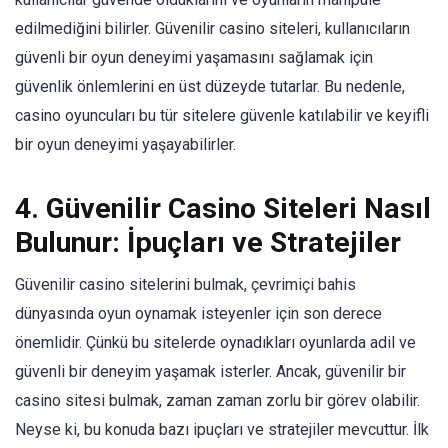
edilmediğini bilirler. Güvenilir casino siteleri, kullanıcıların
güvenli bir oyun deneyimi yaşamasını sağlamak için
güvenlik önlemlerini en üst düzeyde tutarlar. Bu nedenle,
casino oyuncuları bu tür sitelere güvenle katılabilir ve keyifli
bir oyun deneyimi yaşayabilirler.
4. Güvenilir Casino Siteleri Nasıl
Bulunur: İpuçları ve Stratejiler
Güvenilir casino sitelerini bulmak, çevrimiçi bahis
dünyasında oyun oynamak isteyenler için son derece
önemlidir. Çünkü bu sitelerde oynadıkları oyunlarda adil ve
güvenli bir deneyim yaşamak isterler. Ancak, güvenilir bir
casino sitesi bulmak, zaman zaman zorlu bir görev olabilir.
Neyse ki, bu konuda bazı ipuçları ve stratejiler mevcuttur. İlk