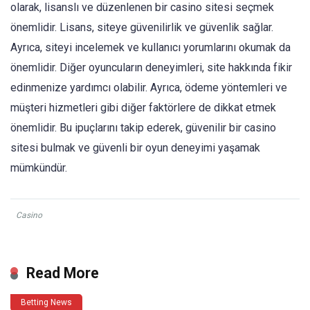
olarak, lisanslı ve düzenlenen bir casino sitesi seçmek
önemlidir. Lisans, siteye güvenilirlik ve güvenlik sağlar.
Ayrıca, siteyi incelemek ve kullanıcı yorumlarını okumak da
önemlidir. Diğer oyuncuların deneyimleri, site hakkında fikir
edinmenize yardımcı olabilir. Ayrıca, ödeme yöntemleri ve
müşteri hizmetleri gibi diğer faktörlere de dikkat etmek
önemlidir. Bu ipuçlarını takip ederek, güvenilir bir casino
sitesi bulmak ve güvenli bir oyun deneyimi yaşamak
mümkündür.
Casino
Read More
Betting News