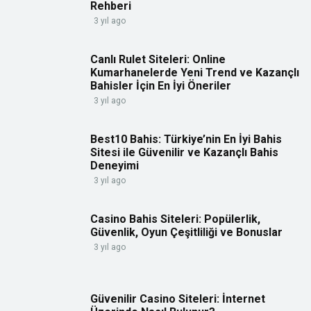
Rehberi
3 yıl ago
Canlı Rulet Siteleri: Online
Kumarhanelerde Yeni Trend ve Kazançlı
Bahisler İçin En İyi Öneriler
3 yıl ago
Best10 Bahis: Türkiye’nin En İyi Bahis
Sitesi ile Güvenilir ve Kazançlı Bahis
Deneyimi
3 yıl ago
Casino Bahis Siteleri: Popülerlik,
Güvenlik, Oyun Çeşitliliği ve Bonuslar
3 yıl ago
Güvenilir Casino Siteleri: İnternet