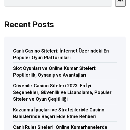
Ara
Recent Posts
Canlı Casino Siteleri: İnternet Üzerindeki En
Popüler Oyun Platformları
Slot Oyunları ve Online Kumar Siteleri:
Popülerlik, Oynanış ve Avantajları
Güvenilir Casino Siteleri 2023: En İyi
Seçenekler, Güvenlik ve Lisanslama, Popüler
Siteler ve Oyun Çeşitliliği
Kazanma İpuçları ve Stratejileriyle Casino
Bahislerinde Başarı Elde Etme Rehberi
Canlı Rulet Siteleri: Online Kumarhanelerde