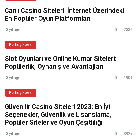
Canlı Casino Siteleri: İnternet Üzerindeki
En Popüler Oyun Platformları
3 yıl ago
0
2337
Betting News
Slot Oyunları ve Online Kumar Siteleri:
Popülerlik, Oynanış ve Avantajları
3 yıl ago
0
1909
Betting News
Güvenilir Casino Siteleri 2023: En İyi
Seçenekler, Güvenlik ve Lisanslama,
Popüler Siteler ve Oyun Çeşitliliği
3 yıl ago
0
3925