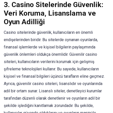
3. Casino Sitelerinde Güvenlik:
Veri Koruma, Lisanslama ve
Oyun Adilliği
Casino sitelerinde güvenlik, kullanıcıların en önemli
endişelerinden biridir. Bu sitelerde oynanan oyunlarda,
finansal işlemlerde ve kişisel bilgilerin paylaşımında
güvenlik önlemleri oldukça önemlidir. Güvenilir casino
siteleri, kullanıcıların verilerini korumak için gelişmiş
şifreleme teknolojileri kullanır. Bu sayede, kullanıcıların
kişisel ve finansal bilgileri üçüncü tarafların eline geçmez.
Ayrıca, güvenilir casino siteleri, lisanslıdır ve oyunlarında
adil bir ortam sunar. Lisanslı siteler, denetleyici kurumlar
tarafından düzenli olarak denetlenir ve oyunların adil bir
şekilde işlediğini kanıtlamak zorundadır. Bu şekilde,
kullanıcılar güvende olduklarını ve oyunların manipüle