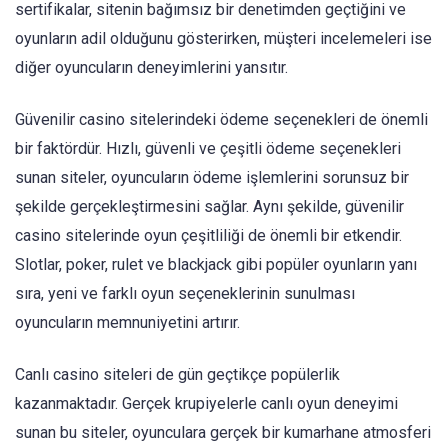
sertifikalar, sitenin bağımsız bir denetimden geçtiğini ve
oyunların adil olduğunu gösterirken, müşteri incelemeleri ise
diğer oyuncuların deneyimlerini yansıtır.
Güvenilir casino sitelerindeki ödeme seçenekleri de önemli
bir faktördür. Hızlı, güvenli ve çeşitli ödeme seçenekleri
sunan siteler, oyuncuların ödeme işlemlerini sorunsuz bir
şekilde gerçekleştirmesini sağlar. Aynı şekilde, güvenilir
casino sitelerinde oyun çeşitliliği de önemli bir etkendir.
Slotlar, poker, rulet ve blackjack gibi popüler oyunların yanı
sıra, yeni ve farklı oyun seçeneklerinin sunulması
oyuncuların memnuniyetini artırır.
Canlı casino siteleri de gün geçtikçe popülerlik
kazanmaktadır. Gerçek krupiyelerle canlı oyun deneyimi
sunan bu siteler, oyunculara gerçek bir kumarhane atmosferi