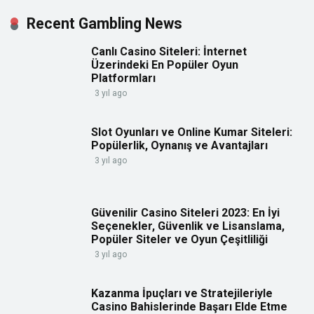
Recent Gambling News
Canlı Casino Siteleri: İnternet
Üzerindeki En Popüler Oyun
Platformları
3 yıl ago
Slot Oyunları ve Online Kumar Siteleri:
Popülerlik, Oynanış ve Avantajları
3 yıl ago
Güvenilir Casino Siteleri 2023: En İyi
Seçenekler, Güvenlik ve Lisanslama,
Popüler Siteler ve Oyun Çeşitliliği
3 yıl ago
Kazanma İpuçları ve Stratejileriyle
Casino Bahislerinde Başarı Elde Etme