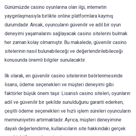
Günümüzde casino oyunlarına olan ilgi, internetin
yaygınlaşmasıyla birlikte online platformlara kaymış
durumdadır. Ancak, oyuncuların güvenilir ve adil bir oyun
deneyimi yaşamalarını sağlayacak casino sitelerini bulmak
her zaman kolay olmamıştır. Bu makalede, güvenilir casino
sitelerinin nasıl bulunabileceği ve değerlendirilebileceği
konusunda önemli bilgiler sunulacaktır.
İlk olarak, en güvenilir casino sitelerinin belirlenmesinde
lisans, ödeme seçenekleri ve müşteri deneyimi gibi
faktörler büyük önem taşır. Lisanslı casino siteleri, oyunların
adil ve güvenilir bir şekilde sunulduğunu garanti ederken,
çeşitli ödeme seçenekleri ve hızlı işlem süreleri oyuncuların
memnuniyetini artırmaktadır. Ayrıca, müşteri deneyimine
dayalı değerlendirme, kullanıcıların site hakkındaki gerçek