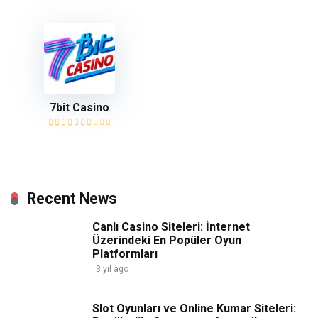
7bit Casino
Recent News
Canlı Casino Siteleri: İnternet
Üzerindeki En Popüler Oyun
Platformları
3 yıl ago
Slot Oyunları ve Online Kumar Siteleri: