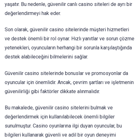
yaşatır. Bu nedenle, güvenilir canlı casino siteleri de ayrı bir
değerlendirmeyi hak eder.
Son olarak, güvenilir casino sitelerinde müşteri hizmetleri
ve destek önemli bir rol oynar. Hızlı yanıtlar ve sorun çözme
yetenekleri, oyuncuların herhangi bir sorunla karşılaştığında
destek alabileceğini bilmelerini sağlar.
Güvenilir casino sitelerinde bonuslar ve promosyonlar da
oyuncular için önemlidir. Ancak, çevrim şartları ve işletmenin
güvenilirliği gibi faktörler dikkate alınmalıdır.
Bu makalede, güvenilir casino sitelerini bulmak ve
değerlendirmek için kullanılabilecek önemli bilgiler
sunulmuştur. Casino oyunlarına ilgi duyan oyuncular, bu
bilgileri kullanarak güvenli ve adil bir oyun deneyimi