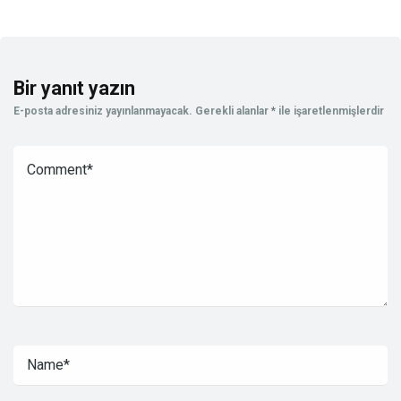
Bir yanıt yazın
E-posta adresiniz yayınlanmayacak.
Gerekli alanlar
*
ile işaretlenmişlerdir