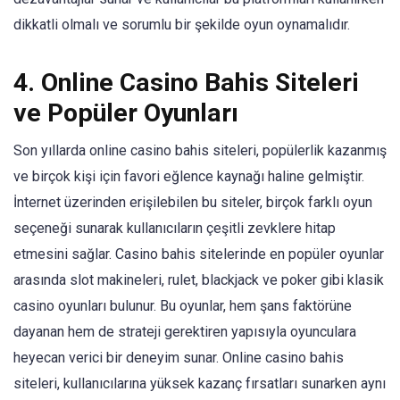
dikkatli olmalı ve sorumlu bir şekilde oyun oynamalıdır.
4. Online Casino Bahis Siteleri
ve Popüler Oyunları
Son yıllarda online casino bahis siteleri, popülerlik kazanmış
ve birçok kişi için favori eğlence kaynağı haline gelmiştir.
İnternet üzerinden erişilebilen bu siteler, birçok farklı oyun
seçeneği sunarak kullanıcıların çeşitli zevklere hitap
etmesini sağlar. Casino bahis sitelerinde en popüler oyunlar
arasında slot makineleri, rulet, blackjack ve poker gibi klasik
casino oyunları bulunur. Bu oyunlar, hem şans faktörüne
dayanan hem de strateji gerektiren yapısıyla oyunculara
heyecan verici bir deneyim sunar. Online casino bahis
siteleri, kullanıcılarına yüksek kazanç fırsatları sunarken aynı