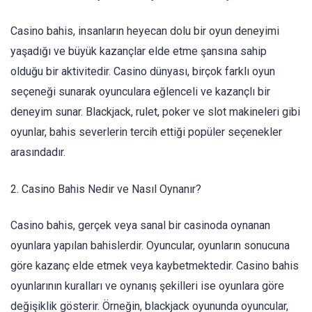
Casino bahis, insanların heyecan dolu bir oyun deneyimi
yaşadığı ve büyük kazançlar elde etme şansına sahip
olduğu bir aktivitedir. Casino dünyası, birçok farklı oyun
seçeneği sunarak oyunculara eğlenceli ve kazançlı bir
deneyim sunar. Blackjack, rulet, poker ve slot makineleri gibi
oyunlar, bahis severlerin tercih ettiği popüler seçenekler
arasındadır.
2. Casino Bahis Nedir ve Nasıl Oynanır?
Casino bahis, gerçek veya sanal bir casinoda oynanan
oyunlara yapılan bahislerdir. Oyuncular, oyunların sonucuna
göre kazanç elde etmek veya kaybetmektedir. Casino bahis
oyunlarının kuralları ve oynanış şekilleri ise oyunlara göre
değişiklik gösterir. Örneğin, blackjack oyununda oyuncular,