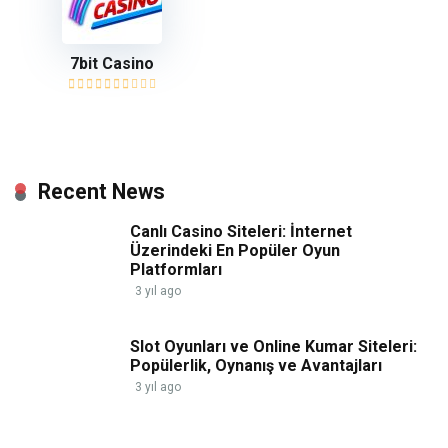
7bit Casino
Recent News
Canlı Casino Siteleri: İnternet
Üzerindeki En Popüler Oyun
Platformları
3 yıl ago
Slot Oyunları ve Online Kumar Siteleri:
Popülerlik, Oynanış ve Avantajları
3 yıl ago