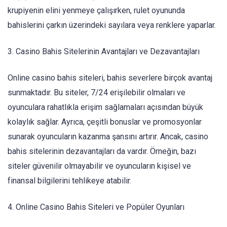
krupiyenin elini yenmeye çalışırken, rulet oyununda
bahislerini çarkın üzerindeki sayılara veya renklere yaparlar.
3. Casino Bahis Sitelerinin Avantajları ve Dezavantajları
Online casino bahis siteleri, bahis severlere birçok avantaj
sunmaktadır. Bu siteler, 7/24 erişilebilir olmaları ve
oyunculara rahatlıkla erişim sağlamaları açısından büyük
kolaylık sağlar. Ayrıca, çeşitli bonuslar ve promosyonlar
sunarak oyuncuların kazanma şansını artırır. Ancak, casino
bahis sitelerinin dezavantajları da vardır. Örneğin, bazı
siteler güvenilir olmayabilir ve oyuncuların kişisel ve
finansal bilgilerini tehlikeye atabilir.
4. Online Casino Bahis Siteleri ve Popüler Oyunları