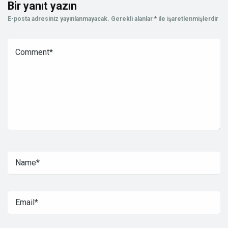
Bir yanıt yazın
E-posta adresiniz yayınlanmayacak.
Gerekli alanlar
*
ile işaretlenmişlerdir