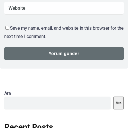
Save my name, email, and website in this browser for the
next time I comment.
Ara
Ara
Recent Posts