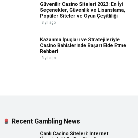
Güvenilir Casino Siteleri 2023: En İyi
Seçenekler, Güvenlik ve Lisanslama,
Popüler Siteler ve Oyun Çeşitliliği
3 yıl ago
Kazanma İpuçları ve Stratejileriyle
Casino Bahislerinde Başarı Elde Etme
Rehberi
3 yıl ago
Recent Gambling News
Canlı Casino Siteleri: İnternet