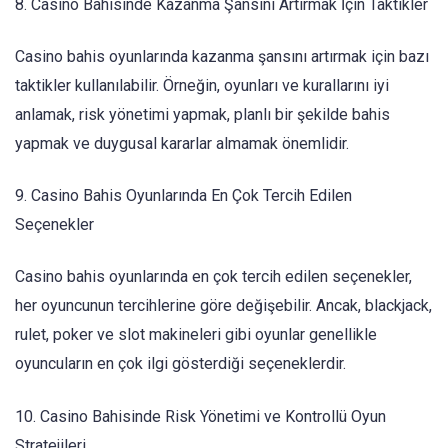
8. Casino Bahisinde Kazanma Şansını Artırmak İçin Taktikler
Casino bahis oyunlarında kazanma şansını artırmak için bazı
taktikler kullanılabilir. Örneğin, oyunları ve kurallarını iyi
anlamak, risk yönetimi yapmak, planlı bir şekilde bahis
yapmak ve duygusal kararlar almamak önemlidir.
9. Casino Bahis Oyunlarında En Çok Tercih Edilen
Seçenekler
Casino bahis oyunlarında en çok tercih edilen seçenekler,
her oyuncunun tercihlerine göre değişebilir. Ancak, blackjack,
rulet, poker ve slot makineleri gibi oyunlar genellikle
oyuncuların en çok ilgi gösterdiği seçeneklerdir.
10. Casino Bahisinde Risk Yönetimi ve Kontrollü Oyun
Stratejileri