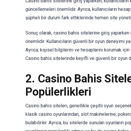
Casino bahis sitelerine giriş yaparken, kullanıcıların 
güncellemeleri önemlidir. Ayrıca, kullanıcıların hesap
şüpheli bir durum fark ettiklerinde hemen site yönet
Sonuç olarak, casino bahis sitelerine giriş yaparke
önemlidir. Kullanıcıların güvenli bir oyun deneyimi ya
Ayrıca, kişisel bilgilerini ve hesaplarını korumak içi
Casino bahis sitelerinde keyifli ve güvenli bir oyun
2. Casino Bahis Sitel
Popülerlikleri
Casino bahis siteleri, genellikle çeşitli oyun seçenekl
klasik casino oyunlarından, slot makinelerine, poker
bulabilirler. Ayrıca, bu sitelerde sunulan oyunların po