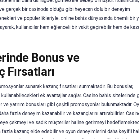
sitelerinin daha da rağbet görmesine sebep olmuştur. Kullanıcılar,
ir ve gerçek bir casinoda olduğu gibi heyecan dolu bir deneyim
çenekleri ve popülerlikleriyle, online bahis dünyasında önemli bir 
layarak, kullanıcılar hem eğlenceli bir vakit geçirebilir hem de ka
erinde Bonus ve
 Fırsatları
romosyonlar sunarak kazanç fırsatları sunmaktadır. Bu bonuslar,
kullanabilecekleri ek avantajlar sağlar. Casino bahis sitelerinde 
er ve yatırım bonusları gibi çeşitli promosyonlar bulunmaktadır. Oy
daha fazla deneyim kazanabilir ve kazançlarını artırabilirler. Casi
siteye çekmeyi ve sadık müşteriler haline getirmeyi hedeflemekted
fazla kazanç elde edebilir ve oyun deneyimlerini daha keyifli ha