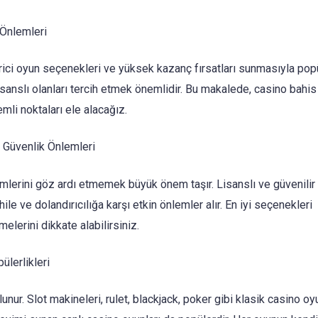
 Önlemleri
ici oyun seçenekleri ve yüksek kazanç fırsatları sunmasıyla popü
lisanslı olanları tercih etmek önemlidir. Bu makalede, casino bahis
mli noktaları ele alacağız.
e Güvenlik Önlemleri
mlerini göz ardı etmemek büyük önem taşır. Lisanslı ve güvenilir s
 hile ve dolandırıcılığa karşı etkin önlemler alır. En iyi seçenekleri
elerini dikkate alabilirsiniz.
ülerlikleri
ur. Slot makineleri, rulet, blackjack, poker gibi klasik casino oyu