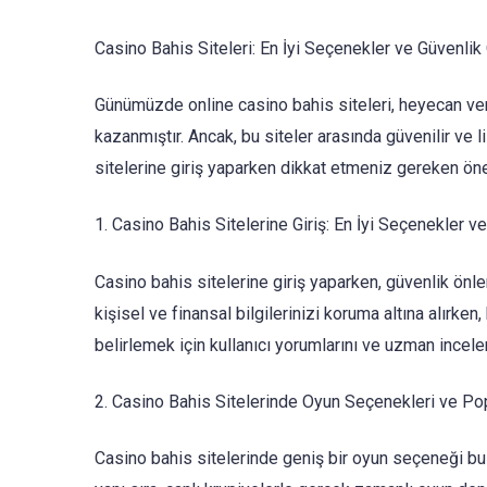
Casino Bahis Siteleri: En İyi Seçenekler ve Güvenlik
Günümüzde online casino bahis siteleri, heyecan ver
kazanmıştır. Ancak, bu siteler arasında güvenilir ve 
sitelerine giriş yaparken dikkat etmeniz gereken öne
1. Casino Bahis Sitelerine Giriş: En İyi Seçenekler v
Casino bahis sitelerine giriş yaparken, güvenlik önle
kişisel ve finansal bilgilerinizi koruma altına alırken,
belirlemek için kullanıcı yorumlarını ve uzman incelem
2. Casino Bahis Sitelerinde Oyun Seçenekleri ve Pop
Casino bahis sitelerinde geniş bir oyun seçeneği bulun