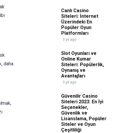
rak
Canlı Casino
ibi
Siteleri: İnternet
Üzerindeki En
Popüler Oyun
Platformları
3 yıl ago
Slot Oyunları ve
isk
Online Kumar
k, daha
Siteleri: Popülerlik,
Oynanış ve
Avantajları
3 yıl ago
Güvenilir Casino
Siteleri 2023: En İyi
ılmak,
Seçenekler,
zı
Güvenlik ve
Lisanslama, Popüler
Siteler ve Oyun
Çeşitliliği