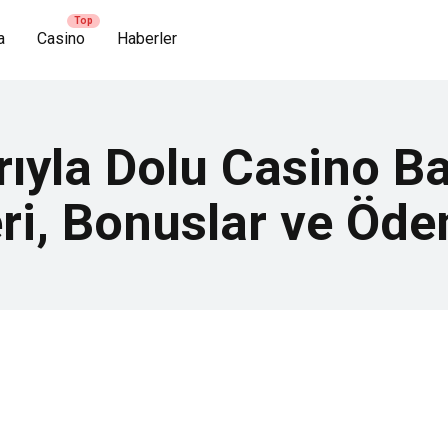
a
Casino
Haberler
ıyla Dolu Casino Bah
ri, Bonuslar ve Öd