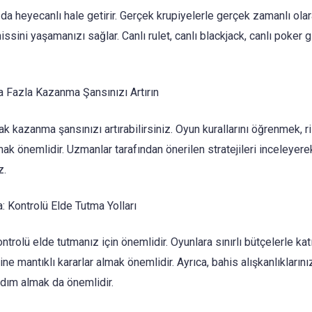
da heyecanlı hale getirir. Gerçek krupiyelerle gerçek zamanlı ola
sini yaşamanızı sağlar. Canlı rulet, canlı blackjack, canlı poker g
ha Fazla Kazanma Şansınızı Artırın
rak kazanma şansınızı artırabilirsiniz. Oyun kurallarını öğrenmek, r
ak önemlidir. Uzmanlar tarafından önerilen stratejileri inceleyere
z.
 Kontrolü Elde Tutma Yolları
rolü elde tutmanız için önemlidir. Oyunlara sınırlı bütçelerle kat
e mantıklı kararlar almak önemlidir. Ayrıca, bahis alışkanlıklarını
dım almak da önemlidir.