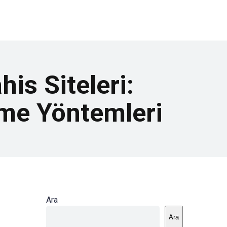
is Siteleri:
eme Yöntemleri
Ara
Ara