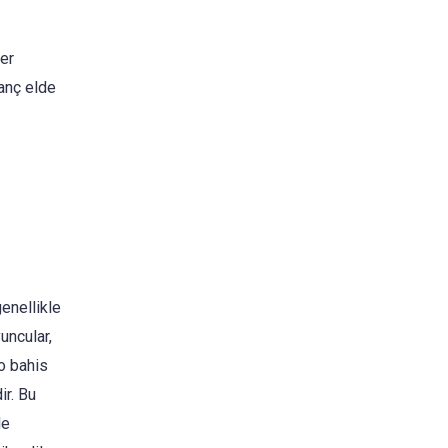
yer
zanç elde
genellikle
uncular,
no bahis
ir. Bu
le