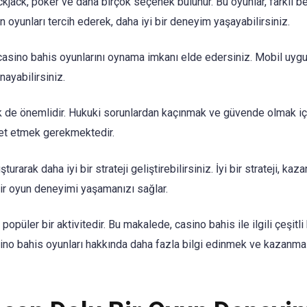
kjack, poker ve daha birçok seçenek bulunur. Bu oyunlar, farklı b
an oyunları tercih ederek, daha iyi bir deneyim yaşayabilirsiniz.
casino bahis oyunlarını oynama imkanı elde edersiniz. Mobil uyg
nayabilirsiniz.
 de önemlidir. Hukuki sorunlardan kaçınmak ve güvende olmak iç
et etmek gerekmektedir.
rarak daha iyi bir strateji geliştirebilirsiniz. İyi bir strateji, ka
bir oyun deneyimi yaşamanızı sağlar.
püler bir aktivitedir. Bu makalede, casino bahis ile ilgili çeşitli
Casino bahis oyunları hakkında daha fazla bilgi edinmek ve kazanma