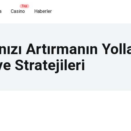
a
Casino
Haberler
zı Artırmanın Yolla
e Stratejileri