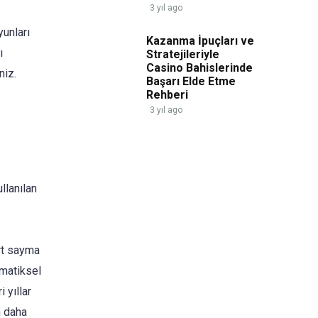
3 yıl ago
yunları
Kazanma İpuçları ve
ı
Stratejileriyle
Casino Bahislerinde
niz.
Başarı Elde Etme
Rehberi
3 yıl ago
llanılan
art sayma
tematiksel
 yıllar
n daha