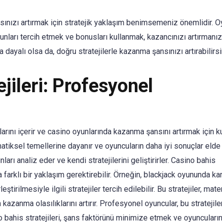
ınızı artırmak için stratejik yaklaşım benimsemeniz önemlidir. O
unları tercih etmek ve bonusları kullanmak, kazancınızı artırmanız
dayalı olsa da, doğru stratejilerle kazanma şansınızı artırabilirsi
jileri: Profesyonel
larını içerir ve casino oyunlarında kazanma şansını artırmak için ku
matiksel temellerine dayanır ve oyuncuların daha iyi sonuçlar elde
arı analiz eder ve kendi stratejilerini geliştirirler. Casino bahis
da farklı bir yaklaşım gerektirebilir. Örneğin, blackjack oyununda k
leştirilmesiyle ilgili stratejiler tercih edilebilir. Bu stratejiler, ma
azanma olasılıklarını artırır. Profesyonel oyuncular, bu stratejileri
o bahis stratejileri, şans faktörünü minimize etmek ve oyuncuları