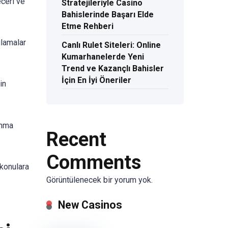
eceri ve
Stratejileriyle Casino
Bahislerinde Başarı Elde
Etme Rehberi
ulamalar
Canlı Rulet Siteleri: Online
Kumarhanelerde Yeni
Trend ve Kazançlı Bahisler
İçin En İyi Öneriler
in
zanma
Recent
Comments
 konulara
Görüntülenecek bir yorum yok.
New Casinos