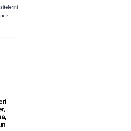
sitelerini
nünde
eri
r,
ma,
un