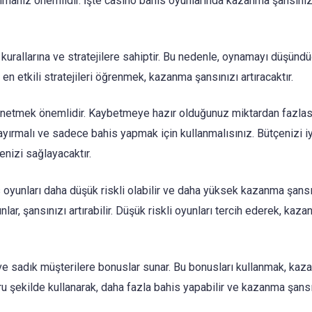
lanmanız önemlidir. İşte casino bahis oyunlarında kazanma şansınız
 kurallarına ve stratejilere sahiptir. Bu nedenle, oynamayı düşün
n etkili stratejileri öğrenmek, kazanma şansınızı artıracaktır.
 yönetmek önemlidir. Kaybetmeye hazır olduğunuz miktardan fazlas
yırmalı ve sadece bahis yapmak için kullanmalısınız. Bütçenizi iy
nizi sağlayacaktır.
is oyunları daha düşük riskli olabilir ve daha yüksek kazanma şans
nlar, şansınızı artırabilir. Düşük riskli oyunları tercih ederek, kaz
a ve sadık müşterilere bonuslar sunar. Bu bonusları kullanmak, ka
ğru şekilde kullanarak, daha fazla bahis yapabilir ve kazanma şans