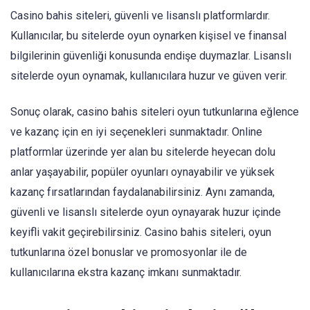
Casino bahis siteleri, güvenli ve lisanslı platformlardır.
Kullanıcılar, bu sitelerde oyun oynarken kişisel ve finansal
bilgilerinin güvenliği konusunda endişe duymazlar. Lisanslı
sitelerde oyun oynamak, kullanıcılara huzur ve güven verir.
Sonuç olarak, casino bahis siteleri oyun tutkunlarına eğlence
ve kazanç için en iyi seçenekleri sunmaktadır. Online
platformlar üzerinde yer alan bu sitelerde heyecan dolu
anlar yaşayabilir, popüler oyunları oynayabilir ve yüksek
kazanç fırsatlarından faydalanabilirsiniz. Aynı zamanda,
güvenli ve lisanslı sitelerde oyun oynayarak huzur içinde
keyifli vakit geçirebilirsiniz. Casino bahis siteleri, oyun
tutkunlarına özel bonuslar ve promosyonlar ile de
kullanıcılarına ekstra kazanç imkanı sunmaktadır.