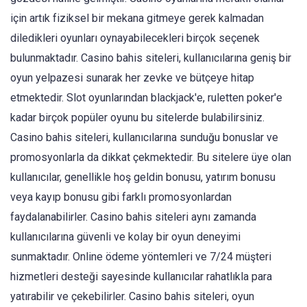
için artık fiziksel bir mekana gitmeye gerek kalmadan
diledikleri oyunları oynayabilecekleri birçok seçenek
bulunmaktadır. Casino bahis siteleri, kullanıcılarına geniş bir
oyun yelpazesi sunarak her zevke ve bütçeye hitap
etmektedir. Slot oyunlarından blackjack'e, ruletten poker'e
kadar birçok popüler oyunu bu sitelerde bulabilirsiniz.
Casino bahis siteleri, kullanıcılarına sunduğu bonuslar ve
promosyonlarla da dikkat çekmektedir. Bu sitelere üye olan
kullanıcılar, genellikle hoş geldin bonusu, yatırım bonusu
veya kayıp bonusu gibi farklı promosyonlardan
faydalanabilirler. Casino bahis siteleri aynı zamanda
kullanıcılarına güvenli ve kolay bir oyun deneyimi
sunmaktadır. Online ödeme yöntemleri ve 7/24 müşteri
hizmetleri desteği sayesinde kullanıcılar rahatlıkla para
yatırabilir ve çekebilirler. Casino bahis siteleri, oyun