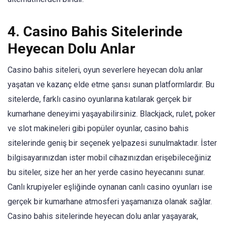
4. Casino Bahis Sitelerinde
Heyecan Dolu Anlar
Casino bahis siteleri, oyun severlere heyecan dolu anlar
yaşatan ve kazanç elde etme şansı sunan platformlardır. Bu
sitelerde, farklı casino oyunlarına katılarak gerçek bir
kumarhane deneyimi yaşayabilirsiniz. Blackjack, rulet, poker
ve slot makineleri gibi popüler oyunlar, casino bahis
sitelerinde geniş bir seçenek yelpazesi sunulmaktadır. İster
bilgisayarınızdan ister mobil cihazınızdan erişebileceğiniz
bu siteler, size her an her yerde casino heyecanını sunar.
Canlı krupiyeler eşliğinde oynanan canlı casino oyunları ise
gerçek bir kumarhane atmosferi yaşamanıza olanak sağlar.
Casino bahis sitelerinde heyecan dolu anlar yaşayarak,