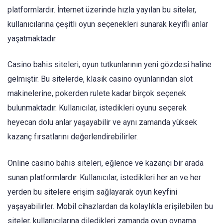
platformlardır. İnternet üzerinde hızla yayılan bu siteler,
kullanıcılarına çeşitli oyun seçenekleri sunarak keyifli anlar
yaşatmaktadır.
Casino bahis siteleri, oyun tutkunlarının yeni gözdesi haline
gelmiştir. Bu sitelerde, klasik casino oyunlarından slot
makinelerine, pokerden rulete kadar birçok seçenek
bulunmaktadır. Kullanıcılar, istedikleri oyunu seçerek
heyecan dolu anlar yaşayabilir ve aynı zamanda yüksek
kazanç fırsatlarını değerlendirebilirler.
Online casino bahis siteleri, eğlence ve kazançı bir arada
sunan platformlardır. Kullanıcılar, istedikleri her an ve her
yerden bu sitelere erişim sağlayarak oyun keyfini
yaşayabilirler. Mobil cihazlardan da kolaylıkla erişilebilen bu
siteler, kullanıcılarına diledikleri zamanda oyun oynama