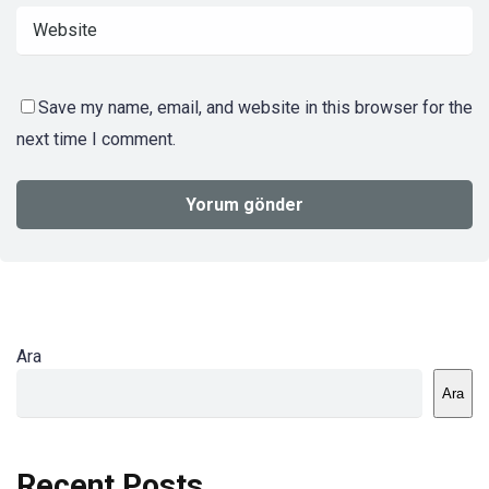
Save my name, email, and website in this browser for the
next time I comment.
Ara
Ara
Recent Posts