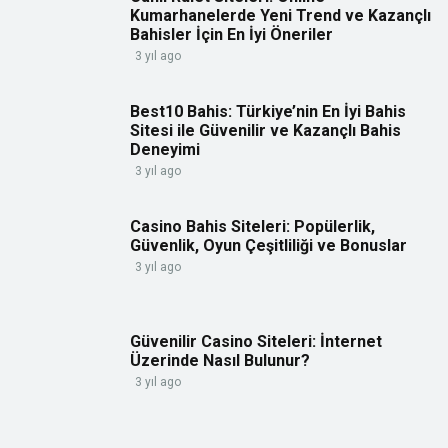
Kumarhanelerde Yeni Trend ve Kazançlı
Bahisler İçin En İyi Öneriler
3 yıl ago
Best10 Bahis: Türkiye’nin En İyi Bahis
Sitesi ile Güvenilir ve Kazançlı Bahis
Deneyimi
3 yıl ago
Casino Bahis Siteleri: Popülerlik,
Güvenlik, Oyun Çeşitliliği ve Bonuslar
3 yıl ago
Güvenilir Casino Siteleri: İnternet
Üzerinde Nasıl Bulunur?
3 yıl ago