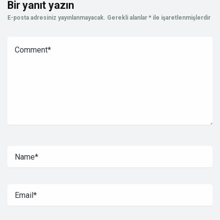
Bir yanıt yazın
E-posta adresiniz yayınlanmayacak.
Gerekli alanlar
*
ile işaretlenmişlerdir