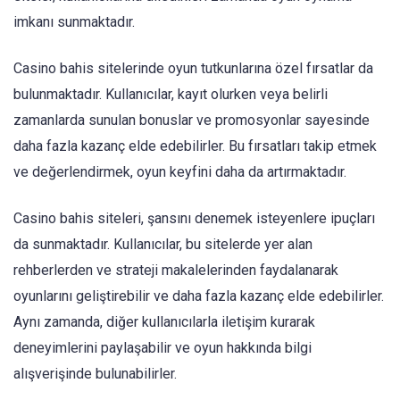
imkanı sunmaktadır.
Casino bahis sitelerinde oyun tutkunlarına özel fırsatlar da
bulunmaktadır. Kullanıcılar, kayıt olurken veya belirli
zamanlarda sunulan bonuslar ve promosyonlar sayesinde
daha fazla kazanç elde edebilirler. Bu fırsatları takip etmek
ve değerlendirmek, oyun keyfini daha da artırmaktadır.
Casino bahis siteleri, şansını denemek isteyenlere ipuçları
da sunmaktadır. Kullanıcılar, bu sitelerde yer alan
rehberlerden ve strateji makalelerinden faydalanarak
oyunlarını geliştirebilir ve daha fazla kazanç elde edebilirler.
Aynı zamanda, diğer kullanıcılarla iletişim kurarak
deneyimlerini paylaşabilir ve oyun hakkında bilgi
alışverişinde bulunabilirler.