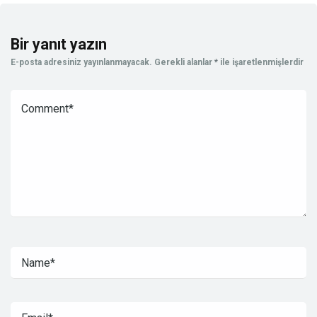
Bir yanıt yazın
E-posta adresiniz yayınlanmayacak.
Gerekli alanlar
*
ile işaretlenmişlerdir