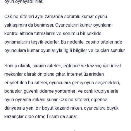
oyun oynayabilirler.
Casino siteleri aynı zamanda sorumlu kumar oyunu
yaklaşımını da benimser. Oyuncuların kumar oyunlarını
kontrol altında tutmalarını ve sorumlu bir şekilde
oynamalarını teşvik ederler. Bu nedenle, casino sitelerinde
oyunculara kumar oyunlarıyla ilgili bilgiler ve ipuçları sunulur.
Sonuç olarak, casino siteleri, eğlence ve kazanç için ideal
mekanlar olarak ön plana çıkar. İnternet üzerinden
erişilebilen bu siteler, oyunculara geniş oyun seçenekleri,
bonuslar, güvenli ödeme yöntemleri ve canlı krupiyelerle
oyun oynama imkanı sunar. Casino siteleri, eğlence
dünyasına yeni bir boyut kazandırırken, oyunculara büyük
kazançlar elde etme fırsatı da sunar.