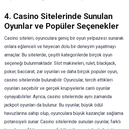
4. Casino Sitelerinde Sunulan
Oyunlar ve Popüler Seçenekler
Casino siteleri, oyunculara geniş bir oyun yelpazesi sunarak
onlara eğlenceli ve heyecan dolu bir deneyim yaşatmayı
amaçlar. Bu sitelerde, çeşitli kategorilerde birçok oyun
seçeneği bulunmaktadır. Slot makineleri, rulet, blackjack,
poker, baccarat, zar oyunları ve daha birçok popüler oyun,
casino sitelerinde bulunabilir. Oyuncular, tercih ettikleri
oyunları seçebilir ve gerçek krupiyelerle canlı oyunlar
oynayabilirler. Ayrıca, casino sitelerinde aynı zamanda
jackpot oyunları da bulunur. Bu oyunlar, büyük ödül
havuzlarına sahip olup, oyunculara büyük kazançlar sağlama
potansiyeli sunar. Casino sitelerinde sunulan oyunlar, farklı