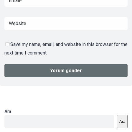
Save my name, email, and website in this browser for the
next time I comment.
Ara
Ara