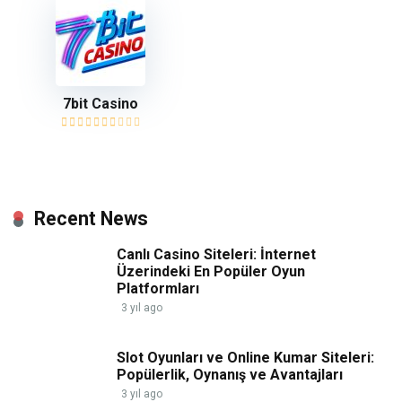
7bit Casino
Recent News
Canlı Casino Siteleri: İnternet
Üzerindeki En Popüler Oyun
Platformları
3 yıl ago
Slot Oyunları ve Online Kumar Siteleri:
Popülerlik, Oynanış ve Avantajları
3 yıl ago