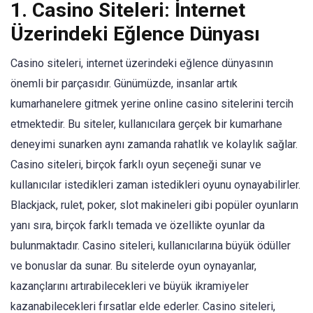
1. Casino Siteleri: İnternet
Üzerindeki Eğlence Dünyası
Casino siteleri, internet üzerindeki eğlence dünyasının
önemli bir parçasıdır. Günümüzde, insanlar artık
kumarhanelere gitmek yerine online casino sitelerini tercih
etmektedir. Bu siteler, kullanıcılara gerçek bir kumarhane
deneyimi sunarken aynı zamanda rahatlık ve kolaylık sağlar.
Casino siteleri, birçok farklı oyun seçeneği sunar ve
kullanıcılar istedikleri zaman istedikleri oyunu oynayabilirler.
Blackjack, rulet, poker, slot makineleri gibi popüler oyunların
yanı sıra, birçok farklı temada ve özellikte oyunlar da
bulunmaktadır. Casino siteleri, kullanıcılarına büyük ödüller
ve bonuslar da sunar. Bu sitelerde oyun oynayanlar,
kazançlarını artırabilecekleri ve büyük ikramiyeler
kazanabilecekleri fırsatlar elde ederler. Casino siteleri,