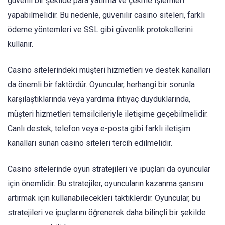
güvenli bir şekilde para yatırma ve çekme işlemleri
yapabilmelidir. Bu nedenle, güvenilir casino siteleri, farklı
ödeme yöntemleri ve SSL gibi güvenlik protokollerini
kullanır.
Casino sitelerindeki müşteri hizmetleri ve destek kanalları
da önemli bir faktördür. Oyuncular, herhangi bir sorunla
karşılaştıklarında veya yardıma ihtiyaç duyduklarında,
müşteri hizmetleri temsilcileriyle iletişime geçebilmelidir.
Canlı destek, telefon veya e-posta gibi farklı iletişim
kanalları sunan casino siteleri tercih edilmelidir.
Casino sitelerinde oyun stratejileri ve ipuçları da oyuncular
için önemlidir. Bu stratejiler, oyuncuların kazanma şansını
artırmak için kullanabilecekleri taktiklerdir. Oyuncular, bu
stratejileri ve ipuçlarını öğrenerek daha bilinçli bir şekilde