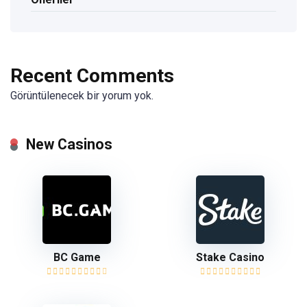
Recent Comments
Görüntülenecek bir yorum yok.
New Casinos
BC Game
Stake Casino