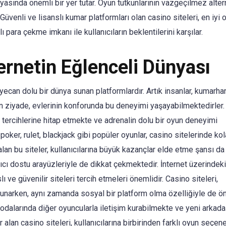
yasında önemli bir yer tutar. Oyun tutkunlarının vazgeçilmez altern
Güvenli ve lisanslı kumar platformları olan casino siteleri, en iyi 
 para çekme imkanı ile kullanıcıların beklentilerini karşılar.
ternetin Eğlenceli Dünyası
eyecan dolu bir dünya sunan platformlardır. Artık insanlar, kumarha
 ziyade, evlerinin konforunda bu deneyimi yaşayabilmektedirler.
ın tercihlerine hitap etmekte ve adrenalin dolu bir oyun deneyimi
poker, rulet, blackjack gibi popüler oyunlar, casino sitelerinde kol
lan bu siteler, kullanıcılarına büyük kazançlar elde etme şansı da
anıcı dostu arayüzleriyle de dikkat çekmektedir. İnternet üzerindek
lı ve güvenilir siteleri tercih etmeleri önemlidir. Casino siteleri,
i sunarken, aynı zamanda sosyal bir platform olma özelliğiyle de ö
 odalarında diğer oyuncularla iletişim kurabilmekte ve yeni arkadaş
alan casino siteleri, kullanıcılarına birbirinden farklı oyun seçene