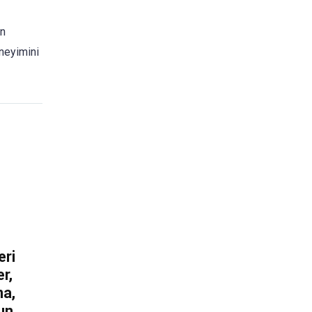
ın
eneyimini
eri
r,
ma,
un