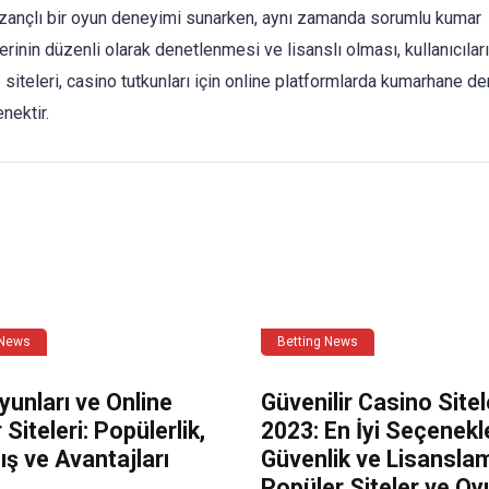
ve kazançlı bir oyun deneyimi sunarken, aynı zamanda sorumlu kumar
rinin düzenli olarak denetlenmesi ve lisanslı olması, kullanıcılar
siteleri, casino tutkunları için online platformlarda kumarhane d
nektir.
 News
Betting News
yunları ve Online
Güvenilir Casino Sitel
Siteleri: Popülerlik,
2023: En İyi Seçenekle
ş ve Avantajları
Güvenlik ve Lisansla
Popüler Siteler ve Oy