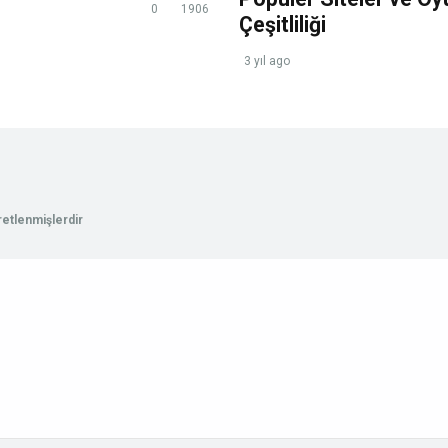
0
1906
Çeşitliliği
3 yıl ago
aretlenmişlerdir