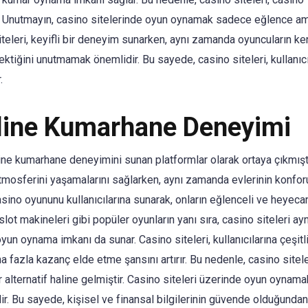
tir. Unutmayın, casino sitelerinde oyun oynamak sadece eğlence am
teleri, keyifli bir deneyim sunarken, aynı zamanda oyuncuların ken
rektiğini unutmamak önemlidir. Bu sayede, casino siteleri, kullanıcı
.
Online Kumarhane Deneyimi
nline kumarhane deneyimini sunan platformlar olarak ortaya çıkmıştı
 atmosferini yaşamalarını sağlarken, aynı zamanda evlerinin konfo
asino oyununu kullanıcılarına sunarak, onların eğlenceli ve heyecan
slot makineleri gibi popüler oyunların yanı sıra, casino siteleri ayn
n oynama imkanı da sunar. Casino siteleri, kullanıcılarına çeşitl
fazla kazanç elde etme şansını artırır. Bu nedenle, casino sitele
alternatif haline gelmiştir. Casino siteleri üzerinde oyun oynama
lidir. Bu sayede, kişisel ve finansal bilgilerinin güvende olduğunda