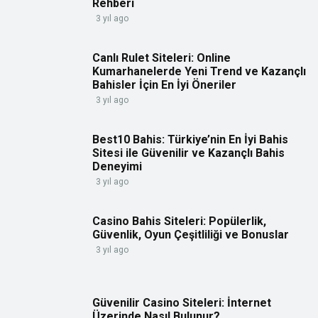
Rehberi
3 yıl ago
Canlı Rulet Siteleri: Online
Kumarhanelerde Yeni Trend ve Kazançlı
Bahisler İçin En İyi Öneriler
3 yıl ago
Best10 Bahis: Türkiye’nin En İyi Bahis
Sitesi ile Güvenilir ve Kazançlı Bahis
Deneyimi
3 yıl ago
Casino Bahis Siteleri: Popülerlik,
Güvenlik, Oyun Çeşitliliği ve Bonuslar
3 yıl ago
Güvenilir Casino Siteleri: İnternet
Üzerinde Nasıl Bulunur?