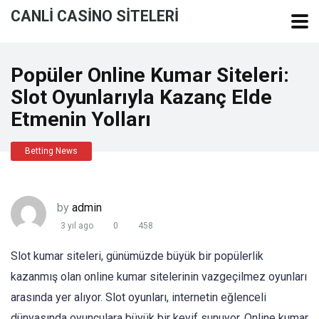
CANLI CASINO SITELERI
Popüler Online Kumar Siteleri:
Slot Oyunlarıyla Kazanç Elde
Etmenin Yolları
Betting News
by
admin
3 yıl ago
0
458
Slot kumar siteleri, günümüzde büyük bir popülerlik
kazanmış olan online kumar sitelerinin vazgeçilmez oyunları
arasında yer alıyor. Slot oyunları, internetin eğlenceli
dünyasında oyunculara büyük bir keyif sunuyor. Online kumar