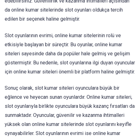
edebilirsiniz. Güvenilirlik ve kazanma ihtimalleri açısından
da online kumar sitelerinde slot oyunları oldukça tercih
edilen bir seçenek haline gelmiştir.
Slot oyunlarının evrimi, online kumar sitelerinin rolü ve
etkisiyle başlayan bir süreçtir. Bu oyunlar, online kumar
siteleri sayesinde daha da popüler hale gelmiş ve gelişim
göstermiştir. Bu nedenle, slot oyunlarına ilgi duyan oyuncular
için online kumar siteleri önemli bir platform haline gelmiştir.
Sonuç olarak, slot kumar siteleri oyunculara büyük bir
eğlence ve heyecan sunan oyunlardır. Online kumar siteleri,
slot oyunlarıyla birlikte oyunculara büyük kazanç fırsatları da
sunmaktadır. Oyuncular, güvenilir ve kazanma ihtimalleri
yüksek olan online kumar sitelerinde slot oyunlarını keyifle
oynayabilirler. Slot oyunlarının evrimi ise online kumar