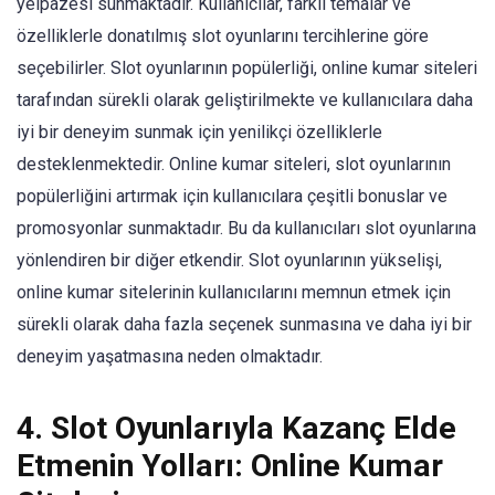
yelpazesi sunmaktadır. Kullanıcılar, farklı temalar ve
özelliklerle donatılmış slot oyunlarını tercihlerine göre
seçebilirler. Slot oyunlarının popülerliği, online kumar siteleri
tarafından sürekli olarak geliştirilmekte ve kullanıcılara daha
iyi bir deneyim sunmak için yenilikçi özelliklerle
desteklenmektedir. Online kumar siteleri, slot oyunlarının
popülerliğini artırmak için kullanıcılara çeşitli bonuslar ve
promosyonlar sunmaktadır. Bu da kullanıcıları slot oyunlarına
yönlendiren bir diğer etkendir. Slot oyunlarının yükselişi,
online kumar sitelerinin kullanıcılarını memnun etmek için
sürekli olarak daha fazla seçenek sunmasına ve daha iyi bir
deneyim yaşatmasına neden olmaktadır.
4. Slot Oyunlarıyla Kazanç Elde
Etmenin Yolları: Online Kumar