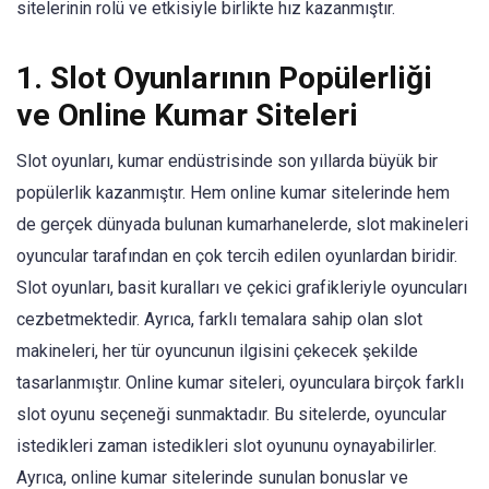
sitelerinin rolü ve etkisiyle birlikte hız kazanmıştır.
1. Slot Oyunlarının Popülerliği
ve Online Kumar Siteleri
Slot oyunları, kumar endüstrisinde son yıllarda büyük bir
popülerlik kazanmıştır. Hem online kumar sitelerinde hem
de gerçek dünyada bulunan kumarhanelerde, slot makineleri
oyuncular tarafından en çok tercih edilen oyunlardan biridir.
Slot oyunları, basit kuralları ve çekici grafikleriyle oyuncuları
cezbetmektedir. Ayrıca, farklı temalara sahip olan slot
makineleri, her tür oyuncunun ilgisini çekecek şekilde
tasarlanmıştır. Online kumar siteleri, oyunculara birçok farklı
slot oyunu seçeneği sunmaktadır. Bu sitelerde, oyuncular
istedikleri zaman istedikleri slot oyununu oynayabilirler.
Ayrıca, online kumar sitelerinde sunulan bonuslar ve