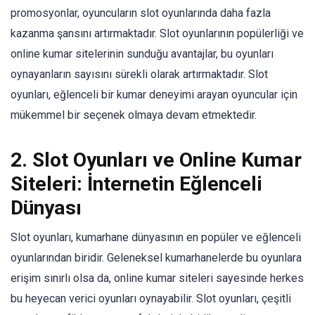
promosyonlar, oyuncuların slot oyunlarında daha fazla
kazanma şansını artırmaktadır. Slot oyunlarının popülerliği ve
online kumar sitelerinin sunduğu avantajlar, bu oyunları
oynayanların sayısını sürekli olarak artırmaktadır. Slot
oyunları, eğlenceli bir kumar deneyimi arayan oyuncular için
mükemmel bir seçenek olmaya devam etmektedir.
2. Slot Oyunları ve Online Kumar
Siteleri: İnternetin Eğlenceli
Dünyası
Slot oyunları, kumarhane dünyasının en popüler ve eğlenceli
oyunlarından biridir. Geleneksel kumarhanelerde bu oyunlara
erişim sınırlı olsa da, online kumar siteleri sayesinde herkes
bu heyecan verici oyunları oynayabilir. Slot oyunları, çeşitli