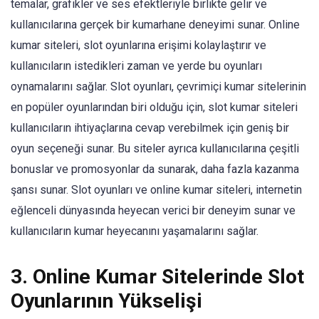
temalar, grafikler ve ses efektleriyle birlikte gelir ve
kullanıcılarına gerçek bir kumarhane deneyimi sunar. Online
kumar siteleri, slot oyunlarına erişimi kolaylaştırır ve
kullanıcıların istedikleri zaman ve yerde bu oyunları
oynamalarını sağlar. Slot oyunları, çevrimiçi kumar sitelerinin
en popüler oyunlarından biri olduğu için, slot kumar siteleri
kullanıcıların ihtiyaçlarına cevap verebilmek için geniş bir
oyun seçeneği sunar. Bu siteler ayrıca kullanıcılarına çeşitli
bonuslar ve promosyonlar da sunarak, daha fazla kazanma
şansı sunar. Slot oyunları ve online kumar siteleri, internetin
eğlenceli dünyasında heyecan verici bir deneyim sunar ve
kullanıcıların kumar heyecanını yaşamalarını sağlar.
3. Online Kumar Sitelerinde Slot
Oyunlarının Yükselişi