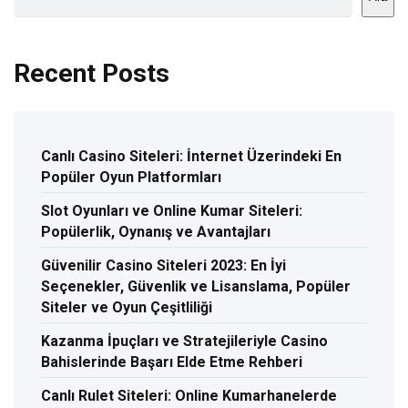
Recent Posts
Canlı Casino Siteleri: İnternet Üzerindeki En
Popüler Oyun Platformları
Slot Oyunları ve Online Kumar Siteleri:
Popülerlik, Oynanış ve Avantajları
Güvenilir Casino Siteleri 2023: En İyi
Seçenekler, Güvenlik ve Lisanslama, Popüler
Siteler ve Oyun Çeşitliliği
Kazanma İpuçları ve Stratejileriyle Casino
Bahislerinde Başarı Elde Etme Rehberi
Canlı Rulet Siteleri: Online Kumarhanelerde