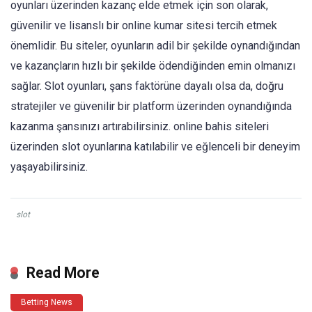
oyunları üzerinden kazanç elde etmek için son olarak,
güvenilir ve lisanslı bir online kumar sitesi tercih etmek
önemlidir. Bu siteler, oyunların adil bir şekilde oynandığından
ve kazançların hızlı bir şekilde ödendiğinden emin olmanızı
sağlar. Slot oyunları, şans faktörüne dayalı olsa da, doğru
stratejiler ve güvenilir bir platform üzerinden oynandığında
kazanma şansınızı artırabilirsiniz. online bahis siteleri
üzerinden slot oyunlarına katılabilir ve eğlenceli bir deneyim
yaşayabilirsiniz.
slot
Read More
Betting News