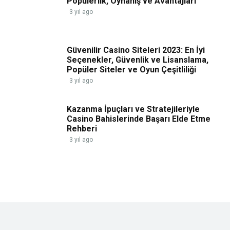
Popülerlik, Oynanış ve Avantajları
3 yıl ago
Güvenilir Casino Siteleri 2023: En İyi
Seçenekler, Güvenlik ve Lisanslama,
Popüler Siteler ve Oyun Çeşitliliği
3 yıl ago
Kazanma İpuçları ve Stratejileriyle
Casino Bahislerinde Başarı Elde Etme
Rehberi
3 yıl ago