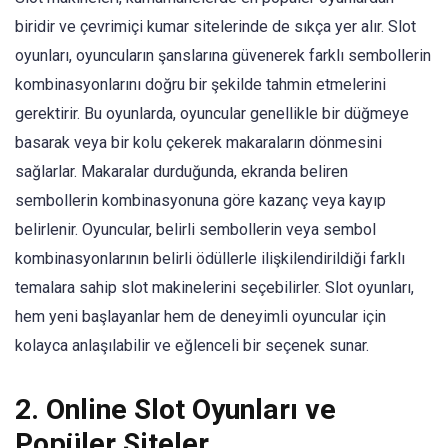
biridir ve çevrimiçi kumar sitelerinde de sıkça yer alır. Slot
oyunları, oyuncuların şanslarına güvenerek farklı sembollerin
kombinasyonlarını doğru bir şekilde tahmin etmelerini
gerektirir. Bu oyunlarda, oyuncular genellikle bir düğmeye
basarak veya bir kolu çekerek makaraların dönmesini
sağlarlar. Makaralar durduğunda, ekranda beliren
sembollerin kombinasyonuna göre kazanç veya kayıp
belirlenir. Oyuncular, belirli sembollerin veya sembol
kombinasyonlarının belirli ödüllerle ilişkilendirildiği farklı
temalara sahip slot makinelerini seçebilirler. Slot oyunları,
hem yeni başlayanlar hem de deneyimli oyuncular için
kolayca anlaşılabilir ve eğlenceli bir seçenek sunar.
2. Online Slot Oyunları ve
Popüler Siteler