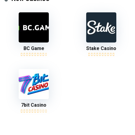
BC Game
Stake Casino
7bit Casino