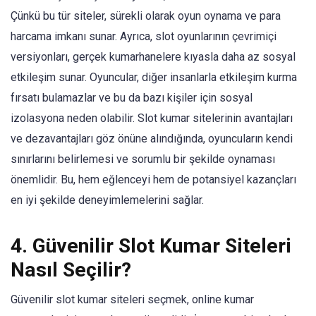
Çünkü bu tür siteler, sürekli olarak oyun oynama ve para
harcama imkanı sunar. Ayrıca, slot oyunlarının çevrimiçi
versiyonları, gerçek kumarhanelere kıyasla daha az sosyal
etkileşim sunar. Oyuncular, diğer insanlarla etkileşim kurma
fırsatı bulamazlar ve bu da bazı kişiler için sosyal
izolasyona neden olabilir. Slot kumar sitelerinin avantajları
ve dezavantajları göz önüne alındığında, oyuncuların kendi
sınırlarını belirlemesi ve sorumlu bir şekilde oynaması
önemlidir. Bu, hem eğlenceyi hem de potansiyel kazançları
en iyi şekilde deneyimlemelerini sağlar.
4. Güvenilir Slot Kumar Siteleri
Nasıl Seçilir?
Güvenilir slot kumar siteleri seçmek, online kumar