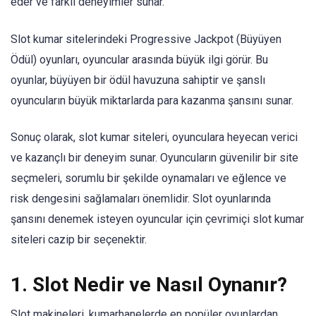
eder ve farklı deneyimler sunar.
Slot kumar sitelerindeki Progressive Jackpot (Büyüyen
Ödül) oyunları, oyuncular arasında büyük ilgi görür. Bu
oyunlar, büyüyen bir ödül havuzuna sahiptir ve şanslı
oyuncuların büyük miktarlarda para kazanma şansını sunar.
Sonuç olarak, slot kumar siteleri, oyunculara heyecan verici
ve kazançlı bir deneyim sunar. Oyuncuların güvenilir bir site
seçmeleri, sorumlu bir şekilde oynamaları ve eğlence ve
risk dengesini sağlamaları önemlidir. Slot oyunlarında
şansını denemek isteyen oyuncular için çevrimiçi slot kumar
siteleri cazip bir seçenektir.
1. Slot Nedir ve Nasıl Oynanır?
Slot makineleri, kumarhanelerde en popüler oyunlardan