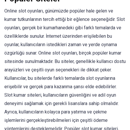
Online slot oyunları, günümüzde popüler hale gelen ve
kumar tutkunlarının tercih ettiği bir eğlence seçeneğidir. Slot
oyunları, gerçek bir kumarhanedeki gibi farklı temalarda ve
özelliklerde sunulur. İnternet üzerinden erişilebilen bu
oyunlar, kullanıcıların istedikleri zaman ve yerde oynama
özgürlüğü sunar. Online slot oyunları, birçok popüler kumar
sitesinde sunulmaktadır. Bu siteler, genellikle kullanıcı dostu
arayüzleri ve çeşitli oyun seçenekleri ile dikkat çeker.
Kullanıcılar, bu sitelerde farklı temalarda slot oyunlarına
erişebilir ve gerçek para kazanma şansı elde edebilirler.
Slot kumar siteleri, kullanıcıların güvenliğini ve adil oyun
deneyimi sağlamak için gerekli lisanslara sahip olmalıdır.
Ayrıca, kullanıcıların kolayca para yatırma ve çekme
işlemlerini gerçekleştirebilmeleri için çeşitli ödeme
yöntemlerini desteklemelidir. Popüler slot kumar siteleri,