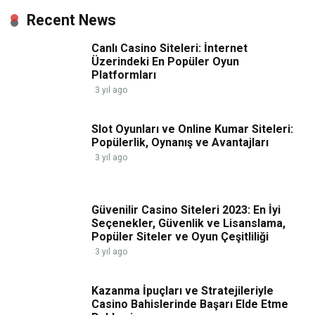
Recent News
Canlı Casino Siteleri: İnternet
Üzerindeki En Popüler Oyun
Platformları
3 yıl ago
Slot Oyunları ve Online Kumar Siteleri:
Popülerlik, Oynanış ve Avantajları
3 yıl ago
Güvenilir Casino Siteleri 2023: En İyi
Seçenekler, Güvenlik ve Lisanslama,
Popüler Siteler ve Oyun Çeşitliliği
3 yıl ago
Kazanma İpuçları ve Stratejileriyle
Casino Bahislerinde Başarı Elde Etme