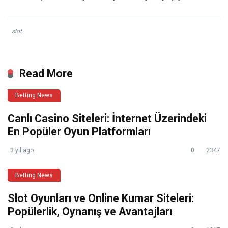
slot
Read More
Betting News
Canlı Casino Siteleri: İnternet Üzerindeki
En Popüler Oyun Platformları
3 yıl ago
0
2347
Betting News
Slot Oyunları ve Online Kumar Siteleri:
Popülerlik, Oynanış ve Avantajları