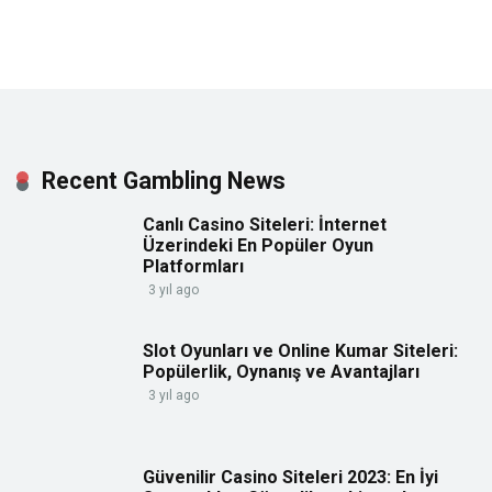
Recent Gambling News
Canlı Casino Siteleri: İnternet
Üzerindeki En Popüler Oyun
Platformları
3 yıl ago
Slot Oyunları ve Online Kumar Siteleri:
Popülerlik, Oynanış ve Avantajları
3 yıl ago
Güvenilir Casino Siteleri 2023: En İyi