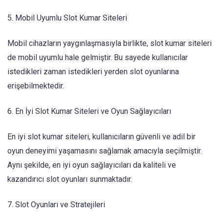
5. Mobil Uyumlu Slot Kumar Siteleri
Mobil cihazların yaygınlaşmasıyla birlikte, slot kumar siteleri
de mobil uyumlu hale gelmiştir. Bu sayede kullanıcılar
istedikleri zaman istedikleri yerden slot oyunlarına
erişebilmektedir.
6. En İyi Slot Kumar Siteleri ve Oyun Sağlayıcıları
En iyi slot kumar siteleri, kullanıcıların güvenli ve adil bir
oyun deneyimi yaşamasını sağlamak amacıyla seçilmiştir.
Aynı şekilde, en iyi oyun sağlayıcıları da kaliteli ve
kazandırıcı slot oyunları sunmaktadır.
7. Slot Oyunları ve Stratejileri