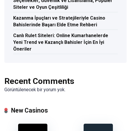
Seçenekler, Güvenlik ve Lisanslama, Popüler
Siteler ve Oyun Çeşitliliği
Kazanma İpuçları ve Stratejileriyle Casino
Bahislerinde Başarı Elde Etme Rehberi
Canlı Rulet Siteleri: Online Kumarhanelerde
Yeni Trend ve Kazançlı Bahisler İçin En İyi
Öneriler
Recent Comments
Görüntülenecek bir yorum yok.
New Casinos