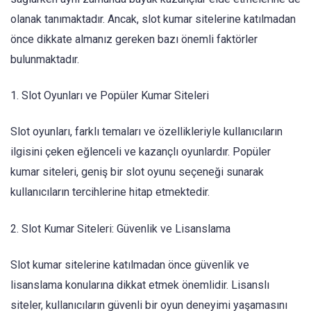
olanak tanımaktadır. Ancak, slot kumar sitelerine katılmadan
önce dikkate almanız gereken bazı önemli faktörler
bulunmaktadır.
1. Slot Oyunları ve Popüler Kumar Siteleri
Slot oyunları, farklı temaları ve özellikleriyle kullanıcıların
ilgisini çeken eğlenceli ve kazançlı oyunlardır. Popüler
kumar siteleri, geniş bir slot oyunu seçeneği sunarak
kullanıcıların tercihlerine hitap etmektedir.
2. Slot Kumar Siteleri: Güvenlik ve Lisanslama
Slot kumar sitelerine katılmadan önce güvenlik ve
lisanslama konularına dikkat etmek önemlidir. Lisanslı
siteler, kullanıcıların güvenli bir oyun deneyimi yaşamasını