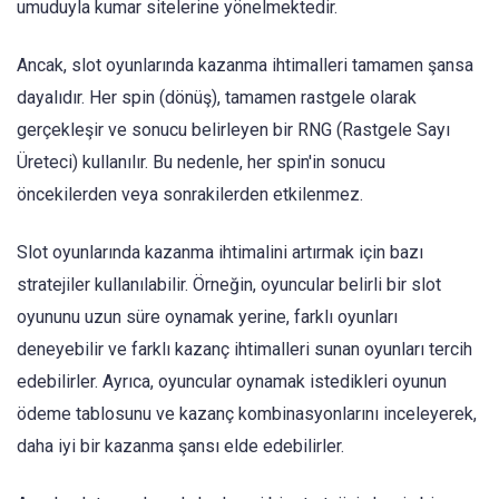
umuduyla kumar sitelerine yönelmektedir.
Ancak, slot oyunlarında kazanma ihtimalleri tamamen şansa
dayalıdır. Her spin (dönüş), tamamen rastgele olarak
gerçekleşir ve sonucu belirleyen bir RNG (Rastgele Sayı
Üreteci) kullanılır. Bu nedenle, her spin'in sonucu
öncekilerden veya sonrakilerden etkilenmez.
Slot oyunlarında kazanma ihtimalini artırmak için bazı
stratejiler kullanılabilir. Örneğin, oyuncular belirli bir slot
oyununu uzun süre oynamak yerine, farklı oyunları
deneyebilir ve farklı kazanç ihtimalleri sunan oyunları tercih
edebilirler. Ayrıca, oyuncular oynamak istedikleri oyunun
ödeme tablosunu ve kazanç kombinasyonlarını inceleyerek,
daha iyi bir kazanma şansı elde edebilirler.