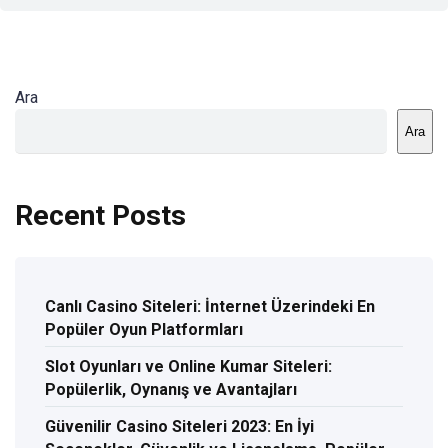
Ara
Ara
Recent Posts
Canlı Casino Siteleri: İnternet Üzerindeki En
Popüler Oyun Platformları
Slot Oyunları ve Online Kumar Siteleri:
Popülerlik, Oynanış ve Avantajları
Güvenilir Casino Siteleri 2023: En İyi