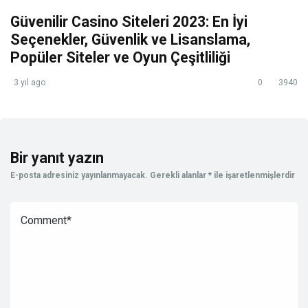
Güvenilir Casino Siteleri 2023: En İyi
Seçenekler, Güvenlik ve Lisanslama,
Popüler Siteler ve Oyun Çeşitliliği
3 yıl ago
0
3940
Bir yanıt yazın
E-posta adresiniz yayınlanmayacak.
Gerekli alanlar
*
ile işaretlenmişlerdir