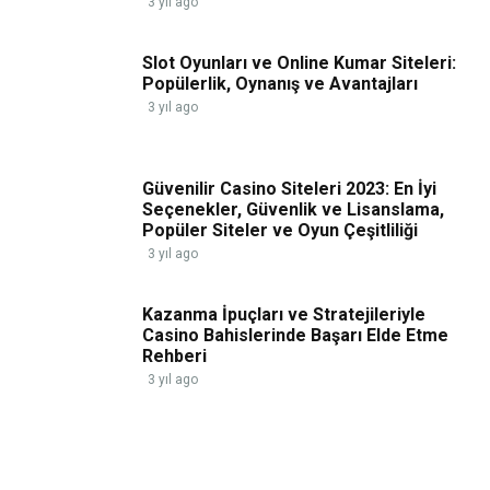
3 yıl ago
Slot Oyunları ve Online Kumar Siteleri:
Popülerlik, Oynanış ve Avantajları
3 yıl ago
Güvenilir Casino Siteleri 2023: En İyi
Seçenekler, Güvenlik ve Lisanslama,
Popüler Siteler ve Oyun Çeşitliliği
3 yıl ago
Kazanma İpuçları ve Stratejileriyle
Casino Bahislerinde Başarı Elde Etme
Rehberi
3 yıl ago