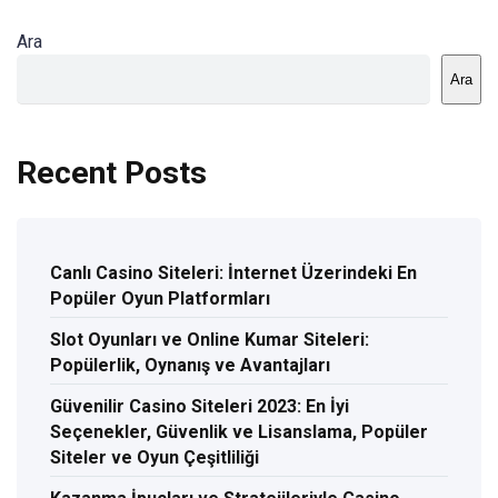
Ara
Ara
Recent Posts
Canlı Casino Siteleri: İnternet Üzerindeki En
Popüler Oyun Platformları
Slot Oyunları ve Online Kumar Siteleri:
Popülerlik, Oynanış ve Avantajları
Güvenilir Casino Siteleri 2023: En İyi
Seçenekler, Güvenlik ve Lisanslama, Popüler
Siteler ve Oyun Çeşitliliği