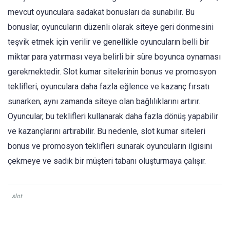
mevcut oyunculara sadakat bonusları da sunabilir. Bu
bonuslar, oyuncuların düzenli olarak siteye geri dönmesini
teşvik etmek için verilir ve genellikle oyuncuların belli bir
miktar para yatırması veya belirli bir süre boyunca oynaması
gerekmektedir. Slot kumar sitelerinin bonus ve promosyon
teklifleri, oyunculara daha fazla eğlence ve kazanç fırsatı
sunarken, aynı zamanda siteye olan bağlılıklarını artırır.
Oyuncular, bu teklifleri kullanarak daha fazla dönüş yapabilir
ve kazançlarını artırabilir. Bu nedenle, slot kumar siteleri
bonus ve promosyon teklifleri sunarak oyuncuların ilgisini
çekmeye ve sadık bir müşteri tabanı oluşturmaya çalışır.
slot