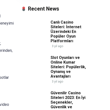
Recent News
l
Canlı Casino
 deneyimi
Siteleri: İnternet
Üzerindeki En
Popüler Oyun
Platformları
,
3 yıl ago
erinden,
Slot Oyunları ve
Online Kumar
Siteleri: Popülerlik,
Oynanış ve
Avantajları
potlar
3 yıl ago
Güvenilir Casino
Siteleri 2023: En İyi
Seçenekler,
 video
Güvenlik ve