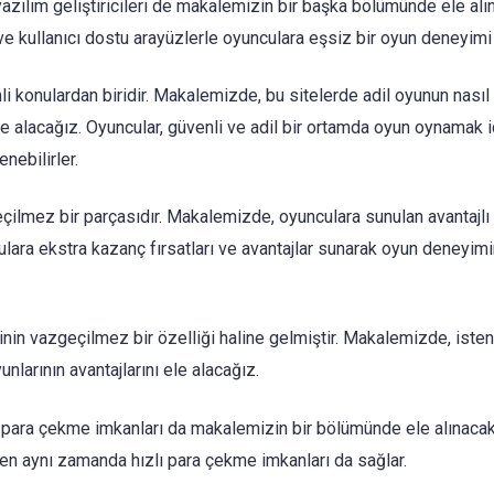
yazılım geliştiricileri de makalemizin bir başka bölümünde ele alın
ri ve kullanıcı dostu arayüzlerle oyunculara eşsiz bir oyun deneyimi
li konulardan biridir. Makalemizde, bu sitelerde adil oyunun nasıl
le alacağız. Oyuncular, güvenli ve adil bir ortamda oyun oynamak i
nebilirler.
çilmez bir parçasıdır. Makalemizde, oyunculara sunulan avantajl
lara ekstra kazanç fırsatları ve avantajlar sunarak oyun deneyimi
nin vazgeçilmez bir özelliği haline gelmiştir. Makalemizde, isten
arının avantajlarını ele alacağız.
 para çekme imkanları da makalemizin bir bölümünde ele alınacakt
ken aynı zamanda hızlı para çekme imkanları da sağlar.