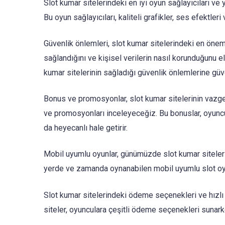
Slot kumar sitelerindeki en iyi oyun sağlayıcıları ve 
Bu oyun sağlayıcıları, kaliteli grafikler, ses efektle
Güvenlik önlemleri, slot kumar sitelerindeki en önem
sağlandığını ve kişisel verilerin nasıl korunduğunu e
kumar sitelerinin sağladığı güvenlik önlemlerine güve
Bonus ve promosyonlar, slot kumar sitelerinin vazge
ve promosyonları inceleyeceğiz. Bu bonuslar, oyuncu
da heyecanlı hale getirir.
Mobil uyumlu oyunlar, günümüzde slot kumar siteleri
yerde ve zamanda oynanabilen mobil uyumlu slot oyunl
Slot kumar sitelerindeki ödeme seçenekleri ve hızlı
siteler, oyunculara çeşitli ödeme seçenekleri sunar