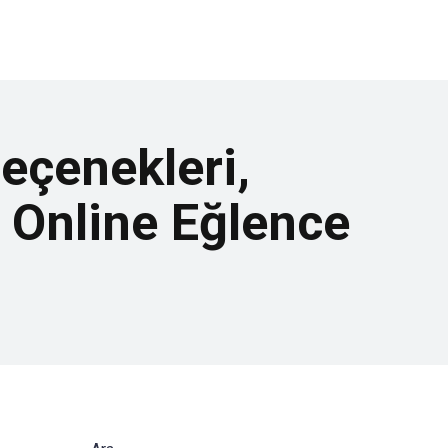
eçenekleri,
e Online Eğlence