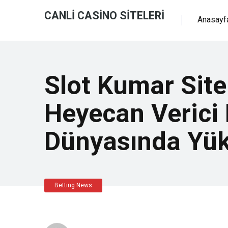
CANLI CASINO SITELERI
Anasayf
Slot Kumar Site
Heyecan Verici 
Dünyasında Yük
Betting News