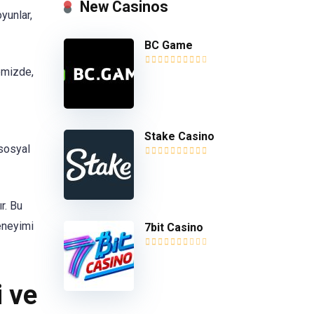
New Casinos
yunlar,
BC Game
lemizde,
Stake Casino
sosyal
r. Bu
deneyimi
7bit Casino
i ve