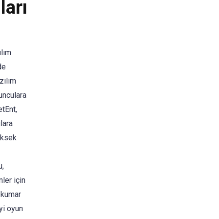
ları
ılım
de
zılım
yunculara
etEnt,
lara
yüksek
u,
ler için
r kumar
yi oyun