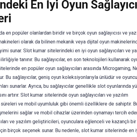
ndeki En İyi Oyun Sağlayıcı
eri
da en popüler olanlardan biridir ve birçok oyun sağlayıcısı ve yaz
 makineleri olarak da bilinen mekanik veya dijital oyun makinelerin
mi sunar. Slot kumar sitelerindeki en iyi oyun sağlayıcıları ve ya
bilirliğiyle tanınır. Bu sağlayıcılar, en son teknolojileri kullanarak o
sitelerinde en popüler oyun sağlayıcıları arasında Microgaming, N
ur. Bu sağlayıcılar, geniş oyun koleksiyonlarıyla ünlüdür ve oyuncu
ları sunarlar. Ayrıca, bu sağlayıcılar genellikle slot oyunlarında 
 artırır. Slot kumar sitelerinde oyun sağlayıcıları ve yazılım
me süreleri ve mobil uyumluluk gibi önemli özelliklere de sahiptir. B
işmelerini sağlar ve mobil cihazlar üzerinden oynamayı tercih eden
ıları ve yazılım geliştiricileri, oyunculara eğlenceli ve kazançlı bi
için birçok seçenek sunar. Bu nedenle, slot kumar sitelerinde en i