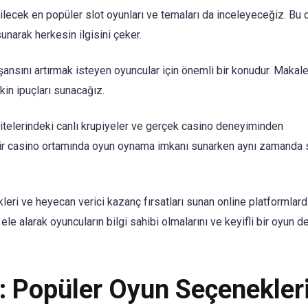
lecek en popüler slot oyunları ve temaları da inceleyeceğiz. Bu o
sunarak herkesin ilgisini çeker.
 şansını artırmak isteyen oyuncular için önemli bir konudur. Maka
şkin ipuçları sunacağız.
itelerindeki canlı krupiyeler ve gerçek casino deneyiminden
 bir casino ortamında oyun oynama imkanı sunarken aynı zamanda 
eri ve heyecan verici kazanç fırsatları sunan online platformlardı
ı ele alarak oyuncuların bilgi sahibi olmalarını ve keyifli bir oyun 
i: Popüler Oyun Seçenekler