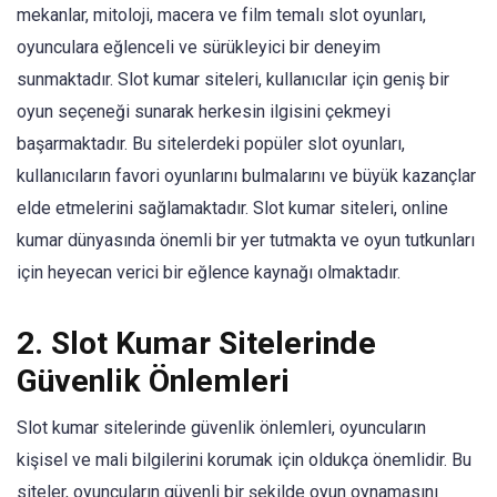
mekanlar, mitoloji, macera ve film temalı slot oyunları,
oyunculara eğlenceli ve sürükleyici bir deneyim
sunmaktadır. Slot kumar siteleri, kullanıcılar için geniş bir
oyun seçeneği sunarak herkesin ilgisini çekmeyi
başarmaktadır. Bu sitelerdeki popüler slot oyunları,
kullanıcıların favori oyunlarını bulmalarını ve büyük kazançlar
elde etmelerini sağlamaktadır. Slot kumar siteleri, online
kumar dünyasında önemli bir yer tutmakta ve oyun tutkunları
için heyecan verici bir eğlence kaynağı olmaktadır.
2. Slot Kumar Sitelerinde
Güvenlik Önlemleri
Slot kumar sitelerinde güvenlik önlemleri, oyuncuların
kişisel ve mali bilgilerini korumak için oldukça önemlidir. Bu
siteler, oyuncuların güvenli bir şekilde oyun oynamasını