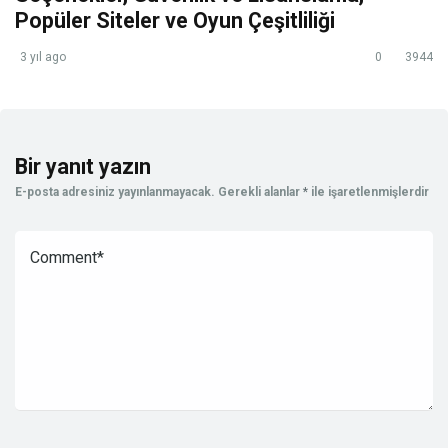
Popüler Siteler ve Oyun Çeşitliliği
3 yıl ago
0
3944
Bir yanıt yazın
E-posta adresiniz yayınlanmayacak.
Gerekli alanlar
*
ile işaretlenmişlerdir