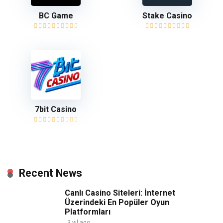
BC Game
Stake Casino
7bit Casino
Recent News
Canlı Casino Siteleri: İnternet
Üzerindeki En Popüler Oyun
Platformları
3 yıl ago