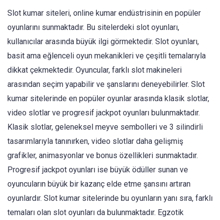
Slot kumar siteleri, online kumar endüstrisinin en popüler
oyunlarını sunmaktadır. Bu sitelerdeki slot oyunları,
kullanıcılar arasında büyük ilgi görmektedir. Slot oyunları,
basit ama eğlenceli oyun mekanikleri ve çeşitli temalarıyla
dikkat çekmektedir. Oyuncular, farklı slot makineleri
arasından seçim yapabilir ve şanslarını deneyebilirler. Slot
kumar sitelerinde en popüler oyunlar arasında klasik slotlar,
video slotlar ve progresif jackpot oyunları bulunmaktadır.
Klasik slotlar, geleneksel meyve sembolleri ve 3 silindirli
tasarımlarıyla tanınırken, video slotlar daha gelişmiş
grafikler, animasyonlar ve bonus özellikleri sunmaktadır.
Progresif jackpot oyunları ise büyük ödüller sunan ve
oyuncuların büyük bir kazanç elde etme şansını artıran
oyunlardır. Slot kumar sitelerinde bu oyunların yanı sıra, farklı
temaları olan slot oyunları da bulunmaktadır. Egzotik