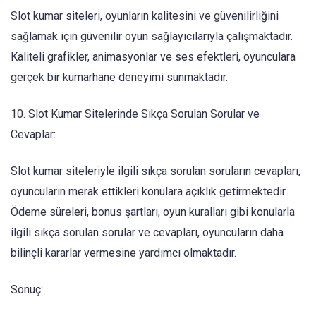
Slot kumar siteleri, oyunların kalitesini ve güvenilirliğini
sağlamak için güvenilir oyun sağlayıcılarıyla çalışmaktadır.
Kaliteli grafikler, animasyonlar ve ses efektleri, oyunculara
gerçek bir kumarhane deneyimi sunmaktadır.
10. Slot Kumar Sitelerinde Sıkça Sorulan Sorular ve
Cevaplar:
Slot kumar siteleriyle ilgili sıkça sorulan soruların cevapları,
oyuncuların merak ettikleri konulara açıklık getirmektedir.
Ödeme süreleri, bonus şartları, oyun kuralları gibi konularla
ilgili sıkça sorulan sorular ve cevapları, oyuncuların daha
bilinçli kararlar vermesine yardımcı olmaktadır.
Sonuç: