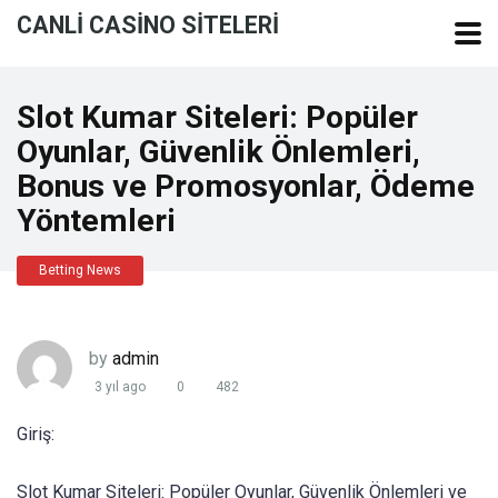
CANLI CASINO SITELERI
Slot Kumar Siteleri: Popüler
Oyunlar, Güvenlik Önlemleri,
Bonus ve Promosyonlar, Ödeme
Yöntemleri
Betting News
by
admin
3 yıl ago
0
482
Giriş:
Slot Kumar Siteleri: Popüler Oyunlar, Güvenlik Önlemleri ve