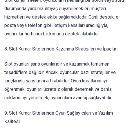
Slot kumar siteleri, oyuncuların herhangi bir sorun veya soru
durumunda yardıma ihtiyaç duyabilecekleri müşteri
hizmetleri ve destek ekibi sağlamaktadır. Canlı destek, e-
posta veya telefon gibi iletişim kanalları aracılığıyla,
oyuncular herhangi bir konuda destek alabilirler.
8. Slot Kumar Sitelerinde Kazanma Stratejileri ve İpuçları:
Slot oyunları şans oyunlarıdır ve kazanmak tamamen
tesadüflere bağlıdır. Ancak, oyuncular, bazı stratejiler ve
ipuçlarıyla şanslarını artırabilirler. Oyun kurallarını iyi
öğrenmek, oyunları ücretsiz olarak denemek ve bahis
miktarını iyi yönetmek, oyunculara avantaj sağlayabilir.
9. Slot Kumar Sitelerinde Oyun Sağlayıcıları ve Yazılım
Kalitesi: