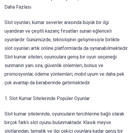
Daha Fazlası
Slot oyunları, kumar severler arasında büyük bir ilgi
uyandıran ve çeşitli kazanç fırsatları sunan eğlenceli
oyunlardır. Günümüzde, teknolojinin gelişmesiyle birlikte
slot oyunları artık online platformlarda da oynanabilmektedir.
Slot kumar siteleri, oyunculara geniş bir oyun seçeneği
sunmanın yanı sıra, güvenlik önlemleri, bonus ve
promosyonlar, ödeme yöntemleri, mobil uyum ve daha pek
çok avantajı da beraberinde getirmektedir.
1. Slot Kumar Sitelerinde Popüler Oyunlar:
Slot kumar sitelerinde, oyuncuların tercihlerine bağlı olarak
birçok farklı slot oyunu bulunmaktadır. Klasik meyve
slotlarından, tematik ve ilgi çekici oyunlara kadar geniş bir