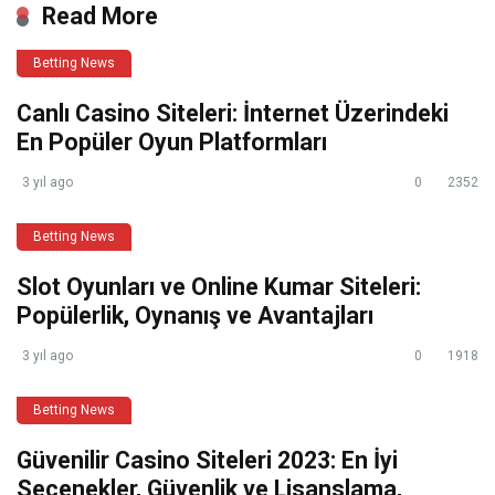
Read More
Betting News
Canlı Casino Siteleri: İnternet Üzerindeki
En Popüler Oyun Platformları
3 yıl ago
0
2352
Betting News
Slot Oyunları ve Online Kumar Siteleri:
Popülerlik, Oynanış ve Avantajları
3 yıl ago
0
1918
Betting News
Güvenilir Casino Siteleri 2023: En İyi
Seçenekler, Güvenlik ve Lisanslama,