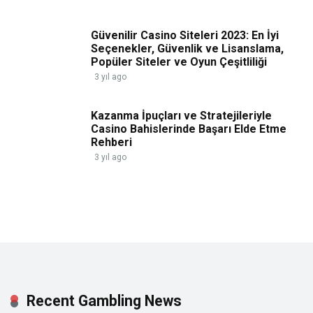
Güvenilir Casino Siteleri 2023: En İyi
Seçenekler, Güvenlik ve Lisanslama,
Popüler Siteler ve Oyun Çeşitliliği
3 yıl ago
Kazanma İpuçları ve Stratejileriyle
Casino Bahislerinde Başarı Elde Etme
Rehberi
3 yıl ago
Recent Gambling News