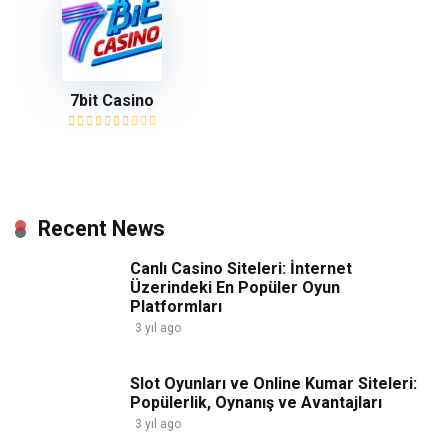
7bit Casino
Recent News
Canlı Casino Siteleri: İnternet
Üzerindeki En Popüler Oyun
Platformları
3 yıl ago
Slot Oyunları ve Online Kumar Siteleri:
Popülerlik, Oynanış ve Avantajları
3 yıl ago