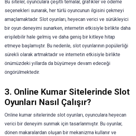
Bu siteler, oyunculara çeşitli temalar, grafikler ve ödeme
seçenekleri sunarak, her türlü oyuncunun ilgisini çekmeyi
amaçlamaktadır. Slot oyunları, heyecan verici ve sürükleyici
bir oyun deneyimi sunarken, internetin etkisiyle birlikte daha
erişilebilir hale gelmiş ve daha geniş bir kitleye hitap
etmeye başlamıştır. Bu nedenle, slot oyunlarının popülerliği
sürekli olarak artmaktadır ve internetin etkisiyle birlikte
önümüzdeki yıllarda da büyümeye devam edeceği
öngörülmektedir.
3. Online Kumar Sitelerinde Slot
Oyunları Nasıl Çalışır?
Online kumar sitelerinde slot oyunları, oyunculara heyecan
verici bir deneyim sunmak için tasarlanmıştır. Bu oyunlar,
dönen makaralardan oluşan bir mekanizma kullanır ve