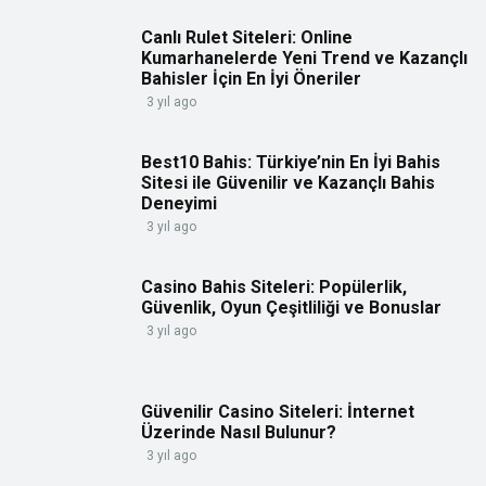
Canlı Rulet Siteleri: Online
Kumarhanelerde Yeni Trend ve Kazançlı
Bahisler İçin En İyi Öneriler
3 yıl ago
Best10 Bahis: Türkiye’nin En İyi Bahis
Sitesi ile Güvenilir ve Kazançlı Bahis
Deneyimi
3 yıl ago
Casino Bahis Siteleri: Popülerlik,
Güvenlik, Oyun Çeşitliliği ve Bonuslar
3 yıl ago
Güvenilir Casino Siteleri: İnternet
Üzerinde Nasıl Bulunur?
3 yıl ago