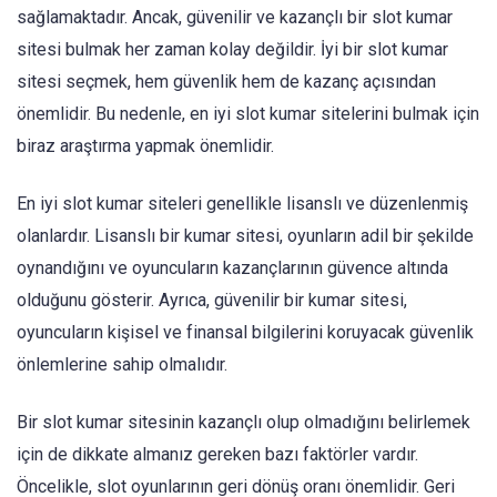
sağlamaktadır. Ancak, güvenilir ve kazançlı bir slot kumar
sitesi bulmak her zaman kolay değildir. İyi bir slot kumar
sitesi seçmek, hem güvenlik hem de kazanç açısından
önemlidir. Bu nedenle, en iyi slot kumar sitelerini bulmak için
biraz araştırma yapmak önemlidir.
En iyi slot kumar siteleri genellikle lisanslı ve düzenlenmiş
olanlardır. Lisanslı bir kumar sitesi, oyunların adil bir şekilde
oynandığını ve oyuncuların kazançlarının güvence altında
olduğunu gösterir. Ayrıca, güvenilir bir kumar sitesi,
oyuncuların kişisel ve finansal bilgilerini koruyacak güvenlik
önlemlerine sahip olmalıdır.
Bir slot kumar sitesinin kazançlı olup olmadığını belirlemek
için de dikkate almanız gereken bazı faktörler vardır.
Öncelikle, slot oyunlarının geri dönüş oranı önemlidir. Geri