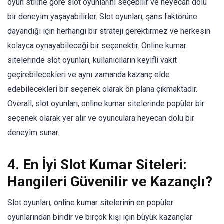
oyun stiline göre slot oyunlarını seçebilir ve heyecan dolu
bir deneyim yaşayabilirler. Slot oyunları, şans faktörüne
dayandığı için herhangi bir strateji gerektirmez ve herkesin
kolayca oynayabileceği bir seçenektir. Online kumar
sitelerinde slot oyunları, kullanıcıların keyifli vakit
geçirebilecekleri ve aynı zamanda kazanç elde
edebilecekleri bir seçenek olarak ön plana çıkmaktadır.
Overall, slot oyunları, online kumar sitelerinde popüler bir
seçenek olarak yer alır ve oyunculara heyecan dolu bir
deneyim sunar.
4. En İyi Slot Kumar Siteleri:
Hangileri Güvenilir ve Kazançlı?
Slot oyunları, online kumar sitelerinin en popüler
oyunlarından biridir ve birçok kişi için büyük kazançlar