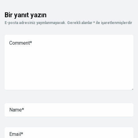
Bir yanıt yazın
E-posta adresiniz yayınlanmayacak.
Gerekli alanlar
*
ile işaretlenmişlerdir