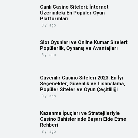
Canlı Casino Siteleri: İnternet
Üzerindeki En Popüler Oyun
Platformları
3 yıl ago
Slot Oyunları ve Online Kumar Siteleri:
Popülerlik, Oynanış ve Avantajları
3 yıl ago
Güvenilir Casino Siteleri 2023: En İyi
Seçenekler, Güvenlik ve Lisanslama,
Popüler Siteler ve Oyun Çeşitliliği
3 yıl ago
Kazanma İpuçları ve Stratejileriyle
Casino Bahislerinde Başarı Elde Etme
Rehberi
3 yıl ago