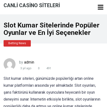
CANLI CASINO SITELERI
Slot Kumar Sitelerinde Popüler
Oyunlar ve En İyi Seçenekler
Betting News
by
admin
3 yıl ago
0
491
Slot kumar siteleri, günümüzde popülerliği artan online
kumar platformları arasında yer almaktadır. Slot oyunları,
şans faktörünü kullanarak oyunculara heyecanlı bir oyun
deneyimi sunar. İnternetin etkisiyle birlikte, slot oyunlarının
popülerliği daha da artmış ve online kumar sitelerinde