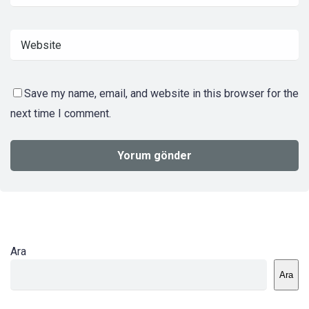
Save my name, email, and website in this browser for the
next time I comment.
Ara
Ara