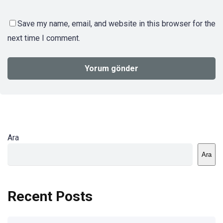
Save my name, email, and website in this browser for the
next time I comment.
Ara
Ara
Recent Posts