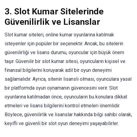
3. Slot Kumar Sitelerinde
Güvenilirlik ve Lisanslar
Slot kumar siteleri, online kumar oyunlarına katılmak
isteyenler için popüler bir seçenektir. Ancak, bu sitelerin
güvenilirliği ve lisans durumu, oyuncular için büyük önem
taşır. Güvenilir bir slot kumar sitesi, oyuncuların kişisel ve
finansal bilgilerini koruyarak adil bir oyun deneyimi
sağlamalıdır. Ayrıca, sitenin lisanslı olması, oyunculara yasal
bir platformda oyun oynamanın güvencesini verir. Slot
oyunlarına katılmadan önce, oyuncuların bu konulara dikkat
etmeleri ve lisans bilgilerini kontrol etmeleri önemlidir.
Böylece, güvenilirlik ve lisanslar hakkında bilgi sahibi olarak,
keyifli ve güvenli bir slot oyun deneyimi yaşayabilirler.