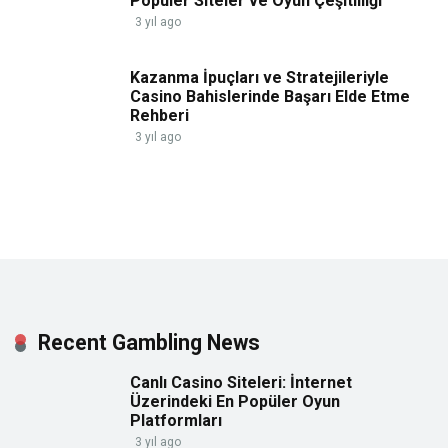
Popüler Siteler ve Oyun Çeşitliliği
3 yıl ago
Kazanma İpuçları ve Stratejileriyle
Casino Bahislerinde Başarı Elde Etme
Rehberi
3 yıl ago
Recent Gambling News
Canlı Casino Siteleri: İnternet
Üzerindeki En Popüler Oyun
Platformları
3 yıl ago