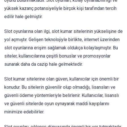
oyunu bulunmaktadır. Slot oyunları, kolay oynanabilirliği ve
yüksek kazanç potansiyeliyle birçok kişi tarafından tercih
edilir hale gelmiştir.
Slot oyunlarına olan ilgi, slot kumar sitelerinin yükselişine de
yol açmıştır. Gelişen teknolojiyle birlikte, internet üzerinden
slot oyunlarına erişim sağlamak oldukça kolaylaşmıştır. Bu
siteler, kullanıcılarına çeşitli bonuslar ve promosyonlar
sunarak daha da cazip hale gelmektedir.
Slot kumar sitelerine olan güven, kullanıcılar için önemli bir
konudur. Bu sitelerin güvenilir olup olmadığı, lisansları ve
güvenli ödeme yöntemleriyle belirlenir. Kullanıcılar, lisanslı
ve güvenli sitelerde oyun oynayarak maddi kayıplarını
minimize edebilirler.
Slot oyunları, eğlence dünyasında önemli bir yer tutmaktadır.