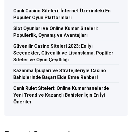
Canlı Casino Siteleri: İnternet Üzerindeki En
Popüler Oyun Platformları
Slot Oyunları ve Online Kumar Siteleri:
Popülerlik, Oynanış ve Avantajları
Güvenilir Casino Siteleri 2023: En İyi
Seçenekler, Güvenlik ve Lisanslama, Popüler
Siteler ve Oyun Çeşitliliği
Kazanma İpuçları ve Stratejileriyle Casino
Bahislerinde Başarı Elde Etme Rehberi
Canlı Rulet Siteleri: Online Kumarhanelerde
Yeni Trend ve Kazançlı Bahisler İçin En İyi
Öneriler