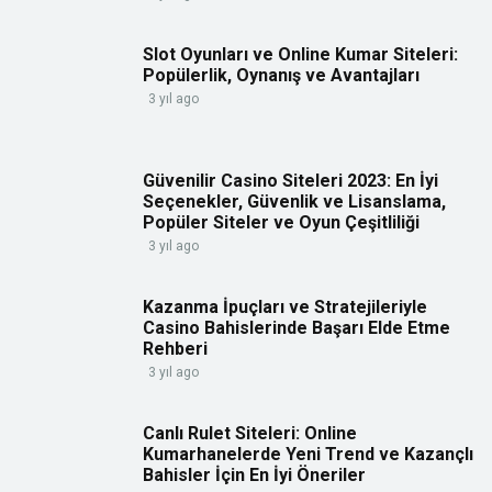
Slot Oyunları ve Online Kumar Siteleri:
Popülerlik, Oynanış ve Avantajları
3 yıl ago
Güvenilir Casino Siteleri 2023: En İyi
Seçenekler, Güvenlik ve Lisanslama,
Popüler Siteler ve Oyun Çeşitliliği
3 yıl ago
Kazanma İpuçları ve Stratejileriyle
Casino Bahislerinde Başarı Elde Etme
Rehberi
3 yıl ago
Canlı Rulet Siteleri: Online
Kumarhanelerde Yeni Trend ve Kazançlı
Bahisler İçin En İyi Öneriler