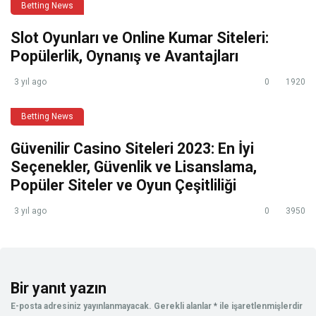
Betting News
Slot Oyunları ve Online Kumar Siteleri:
Popülerlik, Oynanış ve Avantajları
3 yıl ago
0
1920
Betting News
Güvenilir Casino Siteleri 2023: En İyi
Seçenekler, Güvenlik ve Lisanslama,
Popüler Siteler ve Oyun Çeşitliliği
3 yıl ago
0
3950
Bir yanıt yazın
E-posta adresiniz yayınlanmayacak.
Gerekli alanlar
*
ile işaretlenmişlerdir