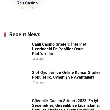
7bit Casino
Recent News
Canlı Casino Siteleri: İnternet
Üzerindeki En Popüler Oyun
Platformları
3 yıl ago
Slot Oyunları ve Online Kumar Siteleri:
Popülerlik, Oynanış ve Avantajları
3 yıl ago
Güvenilir Casino Siteleri 2023: En İyi
Seçenekler, Güvenlik ve Lisanslama,