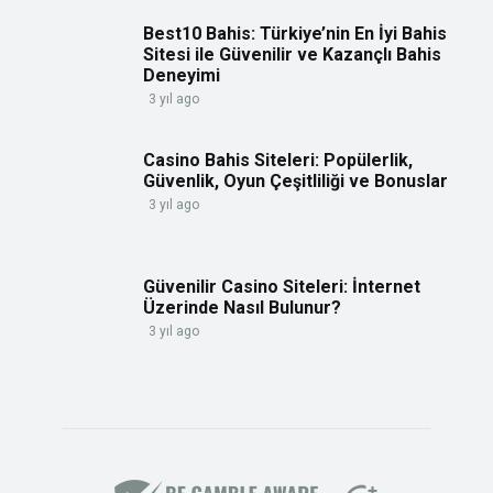
Best10 Bahis: Türkiye’nin En İyi Bahis
Sitesi ile Güvenilir ve Kazançlı Bahis
Deneyimi
3 yıl ago
Casino Bahis Siteleri: Popülerlik,
Güvenlik, Oyun Çeşitliliği ve Bonuslar
3 yıl ago
Güvenilir Casino Siteleri: İnternet
Üzerinde Nasıl Bulunur?
3 yıl ago