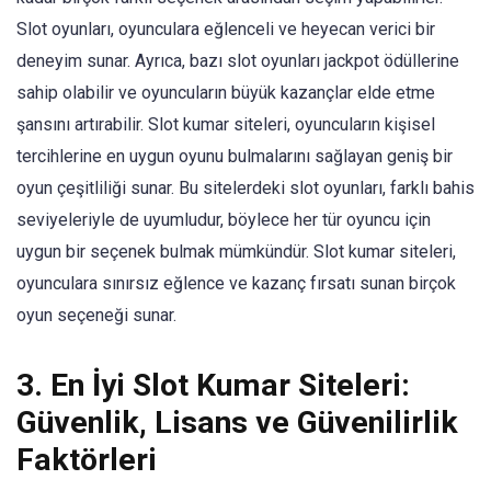
Slot oyunları, oyunculara eğlenceli ve heyecan verici bir
deneyim sunar. Ayrıca, bazı slot oyunları jackpot ödüllerine
sahip olabilir ve oyuncuların büyük kazançlar elde etme
şansını artırabilir. Slot kumar siteleri, oyuncuların kişisel
tercihlerine en uygun oyunu bulmalarını sağlayan geniş bir
oyun çeşitliliği sunar. Bu sitelerdeki slot oyunları, farklı bahis
seviyeleriyle de uyumludur, böylece her tür oyuncu için
uygun bir seçenek bulmak mümkündür. Slot kumar siteleri,
oyunculara sınırsız eğlence ve kazanç fırsatı sunan birçok
oyun seçeneği sunar.
3. En İyi Slot Kumar Siteleri:
Güvenlik, Lisans ve Güvenilirlik
Faktörleri