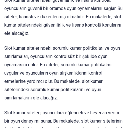
Slot kumar sitelerindeki güvenilirlik ve lisans kontrolü,
oyuncuların güvenli bir ortamda oyun oynamalarını sağlar. Bu
siteler, lisanslı ve düzenlenmiş olmalıdır. Bu makalede, slot
kumar sitelerindeki güvenilirlik ve lisans kontrolü konularını
ele alacağız.
Slot kumar sitelerindeki sorumlu kumar politikaları ve oyun
sınırlamaları, oyuncuların kontrolsüz bir şekilde oyun
oynamasını önler. Bu siteler, sorumlu kumar politikaları
uygular ve oyuncuların oyun alışkanlıklarını kontrol
etmelerine yardımcı olur. Bu makalede, slot kumar
sitelerindeki sorumlu kumar politikalarını ve oyun
sınırlamalarını ele alacağız.
Slot kumar siteleri, oyunculara eğlenceli ve heyecan verici
bir oyun deneyimi sunar. Bu makalede, slot kumar sitelerinin