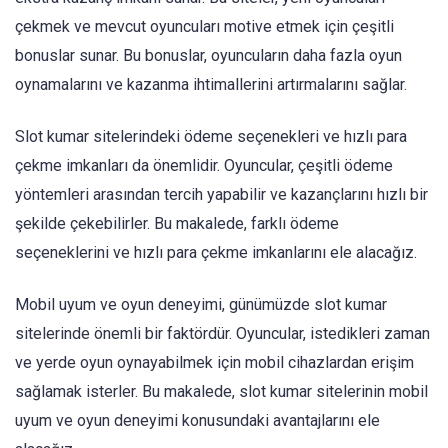
çekmek ve mevcut oyuncuları motive etmek için çeşitli
bonuslar sunar. Bu bonuslar, oyuncuların daha fazla oyun
oynamalarını ve kazanma ihtimallerini artırmalarını sağlar.
Slot kumar sitelerindeki ödeme seçenekleri ve hızlı para
çekme imkanları da önemlidir. Oyuncular, çeşitli ödeme
yöntemleri arasından tercih yapabilir ve kazançlarını hızlı bir
şekilde çekebilirler. Bu makalede, farklı ödeme
seçeneklerini ve hızlı para çekme imkanlarını ele alacağız.
Mobil uyum ve oyun deneyimi, günümüzde slot kumar
sitelerinde önemli bir faktördür. Oyuncular, istedikleri zaman
ve yerde oyun oynayabilmek için mobil cihazlardan erişim
sağlamak isterler. Bu makalede, slot kumar sitelerinin mobil
uyum ve oyun deneyimi konusundaki avantajlarını ele