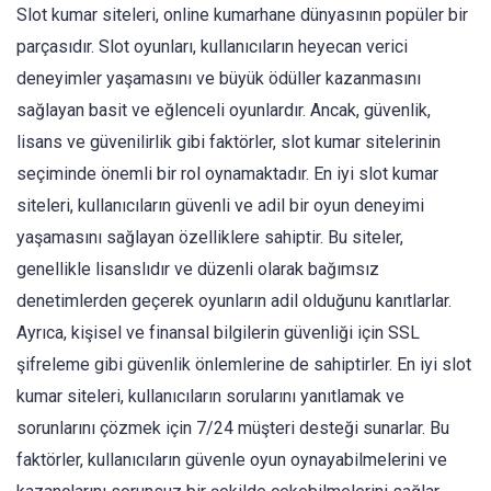
Slot kumar siteleri, online kumarhane dünyasının popüler bir
parçasıdır. Slot oyunları, kullanıcıların heyecan verici
deneyimler yaşamasını ve büyük ödüller kazanmasını
sağlayan basit ve eğlenceli oyunlardır. Ancak, güvenlik,
lisans ve güvenilirlik gibi faktörler, slot kumar sitelerinin
seçiminde önemli bir rol oynamaktadır. En iyi slot kumar
siteleri, kullanıcıların güvenli ve adil bir oyun deneyimi
yaşamasını sağlayan özelliklere sahiptir. Bu siteler,
genellikle lisanslıdır ve düzenli olarak bağımsız
denetimlerden geçerek oyunların adil olduğunu kanıtlarlar.
Ayrıca, kişisel ve finansal bilgilerin güvenliği için SSL
şifreleme gibi güvenlik önlemlerine de sahiptirler. En iyi slot
kumar siteleri, kullanıcıların sorularını yanıtlamak ve
sorunlarını çözmek için 7/24 müşteri desteği sunarlar. Bu
faktörler, kullanıcıların güvenle oyun oynayabilmelerini ve