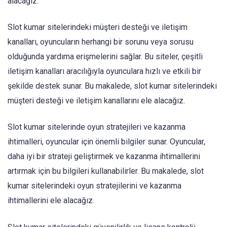
alacağız.
Slot kumar sitelerindeki müşteri desteği ve iletişim
kanalları, oyuncuların herhangi bir sorunu veya sorusu
olduğunda yardıma erişmelerini sağlar. Bu siteler, çeşitli
iletişim kanalları aracılığıyla oyunculara hızlı ve etkili bir
şekilde destek sunar. Bu makalede, slot kumar sitelerindeki
müşteri desteği ve iletişim kanallarını ele alacağız.
Slot kumar sitelerinde oyun stratejileri ve kazanma
ihtimalleri, oyuncular için önemli bilgiler sunar. Oyuncular,
daha iyi bir strateji geliştirmek ve kazanma ihtimallerini
artırmak için bu bilgileri kullanabilirler. Bu makalede, slot
kumar sitelerindeki oyun stratejilerini ve kazanma
ihtimallerini ele alacağız.