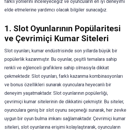
farklı yönlerini inceleyeceğiz ve oyuncuların en iyi deneyimi
elde etmelerine yardımcı olacak bilgiler sunacağız.
1. Slot Oyunlarının Popülaritesi
ve Çevrimiçi Kumar Siteleri
Slot oyunları, kumar endüstrisinde son yıllarda büyük bir
popülerlik kazanmıştır. Bu oyunlar, çeşitli temalara sahip
renkli ve eğlenceli grafiklere sahip olmasıyla dikkat
çekmektedir. Slot oyunları, farklı kazanma kombinasyonları
ve bonus özellikleri sunarak oyunculara heyecanlı bir
deneyim yaşatmaktadır. Slot oyunlarının popülerliği,
çevrimiçi kumar sitelerinin de dikkatini çekmiştir. Bu siteler,
oyunculara geniş bir slot oyunu seçeneği sunarak, her zevke
uygun bir oyun bulma imkanı sağlamaktadır. Çevrimiçi kumar
siteleri, slot oyunlarına erişimi kolaylaştırarak, oyuncuların