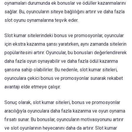
oynamaları durumunda ek bonuslar ve ödüller kazanmalarını
sağlar. Bu, oyuncuların siteye bağlılığını artırır ve daha fazla
slot oyunu oynamalarına teşvik eder.
Slot kumar sitelerindeki bonus ve promosyonlar, oyuncular
için ekstra kazanma şansı yaratırken, aynı zamanda sitelerin
popülaritesini artırır. Oyuncular, bu bonusları değerlendirerek
daha fazla oyun oynayabilir ve daha fazla ödül kazanma
şansına sahip olabilirler. Bu nedenle, slot kumar siteleri,
oyunculara çekici bonus ve promosyonlar sunarak rekabet
avantajı elde etmeye çalışır.
Sonuç olarak, slot kumar siteleri, bonus ve promosyonlar
aracılığıyla oyunculara daha fazla kazanma ve oyun oynama
fırsatı sunar. Bu bonuslar, oyuncuların motivasyonunu artırır
ve slot oyunlarının heyecanını daha da artırır. Slot kumar